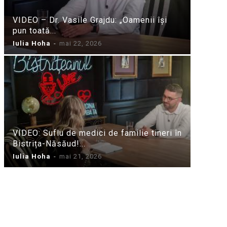
VIDEO – Dr. Vasile Grajdu: „Oamenii își
pun toată...
Iulia Hoha
-
mai 22, 2026
VIDEO: Suflu de medici de familie tineri în
Bistrița-Năsăud!...
Iulia Hoha
-
mai 21, 2026