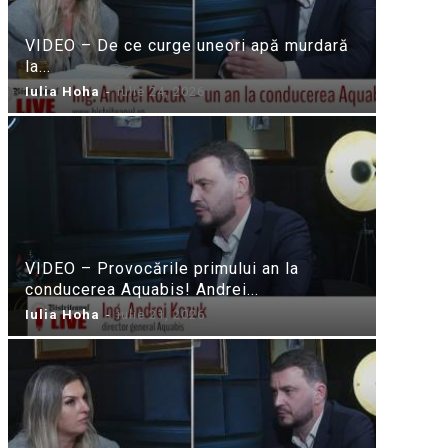
VIDEO – De ce curge uneori apă murdară
la...
Iulia Hoha
-
iulie 24, 2026
VIDEO – Provocările primului an la
conducerea Aquabis! Andrei...
Iulia Hoha
-
iulie 21, 2026