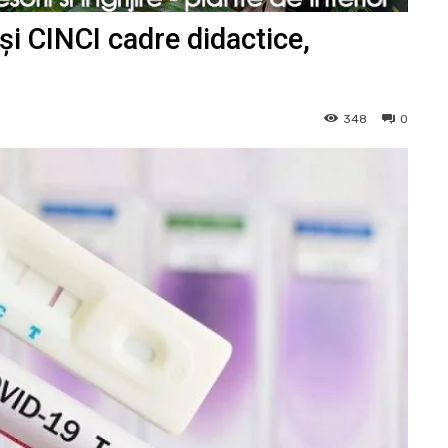
i CINCI cadre didactice,
348
0