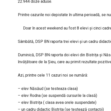
22.944 doze aduse.
Printre cazurile noi depistate în ultima perioadă, se n
Doar în acest weekend au fost 8 elevi și cinci cadre
Sâmbătă, DSP BN raporta trei elevi și un cadru didacti
Duminică, DSP BN raporta doi elevi din Bistrița și Năsău
învățătoare de la Șieu, care au primit rezultate poziti
Azi, printre cele 11 cazuri noi se numără:
– elev Năsăud (se testeaza clasa)
– elev Rodna (se suspendă cursurile la clasă)
– elev Bistrița ( clasa avea orele suspendate)
– un cadru didactic Bistrița (se testează contacții)