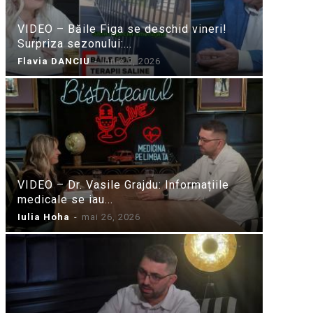
VIDEO – Băile Figa se deschid vineri!
Surpriza sezonului:...
Flavia DANCIU
-
iunie 9, 2026
VIDEO – Dr. Vasile Grajdu: Informațiile
medicale se iau...
Iulia Hoha
-
mai 26, 2026