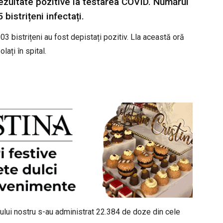
 rezultate pozitive la testarea COVID. Numărul
 bistrițeni infectați.
303 bistrițeni au fost depistați pozitiv. Lla această oră
lați în spital.
țului nostru s-au administrat 22.384 de doze din cele