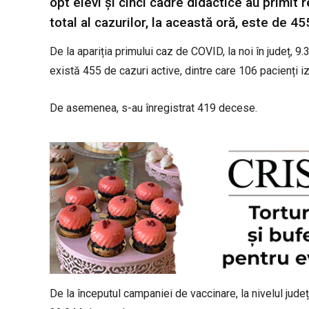
opt elevi și cinci cadre didactice au primit
total al cazurilor, la această oră, este de 455
De la apariția primului caz de COVID, la noi în județ, 9.
există 455 de cazuri active, dintre care 106 pacienți izo
De asemenea, s-au înregistrat 419 decese.
De la începutul campaniei de vaccinare, la nivelul jude