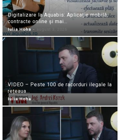
Digitalizare la Aquabis: Aplicație mobilă,
contracte online și mai...
Iulia Hoha
-
august 3, 2026
VIDEO – Peste 100 de racorduri ilegale la
rețeaua...
Iulia Hoha
-
iulie 31, 2026