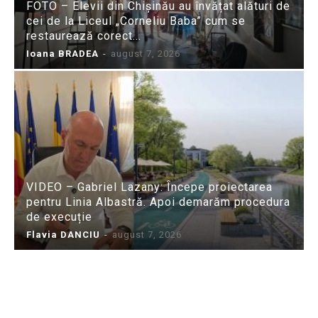
FOTO – Elevii din Chișinău au învățat alături de
cei de la Liceul „Corneliu Baba” cum se
restaurează corect...
Ioana BRADEA
-
august 7, 2026
VIDEO – Gabriel Lazany: Începe proiectarea
pentru Linia Albastră. Apoi demarăm procedura
de execuție
Flavia DANCIU
-
august 7, 2026