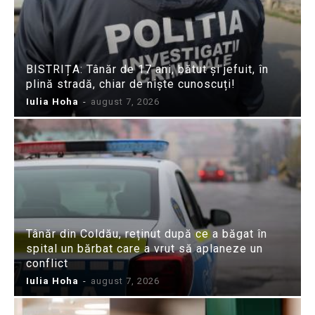
BISTRIȚA: Tânăr de 17 ani, bătut și jefuit, în
plină stradă, chiar de niște cunoscuți!
Iulia Hoha
-
august 7, 2026
Tânăr din Coldău, reținut după ce a băgat în
spital un bărbat care a vrut să aplaneze un
conflict
Iulia Hoha
-
august 7, 2026