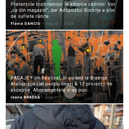
Pretențiile bistrițenilor la adopția câinilor: Vor
„ca din magazin”, dar Adăpostul Bistrița e plin
de suflete rănite
Flavia DANCIU
-
august 7, 2026
PASAJE Film Festival, în curând la Bistrița:
Atelier special pentru tineri & 12 proiecții de
excepție. Abonamentele s-au pus...
Ioana BRADEA
-
august 7, 2026