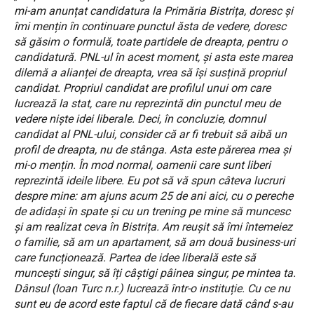
mi-am anunțat candidatura la Primăria Bistrița, doresc și
îmi mențin în continuare punctul ăsta de vedere, doresc
să găsim o formulă, toate partidele de dreapta, pentru o
candidatură. PNL-ul în acest moment, și asta este marea
dilemă a alianței de dreapta, vrea să își susțină propriul
candidat. Propriul candidat are profilul unui om care
lucrează la stat, care nu reprezintă din punctul meu de
vedere niște idei liberale. Deci, în concluzie, domnul
candidat al PNL-ului, consider că ar fi trebuit să aibă un
profil de dreapta, nu de stânga. Asta este părerea mea și
mi-o mențin. În mod normal, oamenii care sunt liberi
reprezintă ideile libere. Eu pot să vă spun câteva lucruri
despre mine: am ajuns acum 25 de ani aici, cu o pereche
de adidași în spate și cu un trening pe mine să muncesc
și am realizat ceva în Bistrița. Am reușit să îmi întemeiez
o familie, să am un apartament, să am două business-uri
care funcționează. Partea de idee liberală este să
muncești singur, să îți câștigi pâinea singur, pe mintea ta.
Dânsul (Ioan Turc n.r.) lucrează într-o instituție. Cu ce nu
sunt eu de acord este faptul că de fiecare dată când s-au