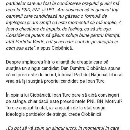
partidelor care au fost la conducerea orașului și aici mă
refer la PSD, PNL și USL. Am observat că în general toți
oamenii care candidează nu găsesc o formulă de
înțelegere și am simțit că este momentul să mă implic. A
fost o chestiune de impuls, de feeling, ca să zic așa.
Consider că putem să găsim soluții bune pentru Bistrița,
atât Partidul Verde, cât și cei care sunt de pe dreapta și
cam asa este”
, a spus Ciobănică.
Despre implicarea într-o alianță de dreapta care să
susțină un singur candidat, Dan Dumitru Ciobănică spune
că nu prea este de acord, întrucât Partidul Național Liberal
vrea să își susțină propriul candidat, pe Ioan Turc.
În opinia lui Ciobănică, Ioan Turc pare să aibă convingeri
de stânga, chiar dacă este președintele PNL BN. Motivul?
Turc e angajat la stat, iar angajații de la stat susțin
ideologia partidelor de stânga, crede Ciobănică:
„Eu pot să vă spun un singur lucru: în momentul în care