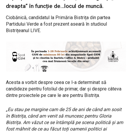
dreapta” în funcție de…locul de muncă.
Ciobănică, candidatul la Primăria Bistrița din partea
Partidului Verde a fost prezent aseară în studioul
Bistrițeanul LIVE.
Acesta a vorbit despre ceea ce l-a determinat să
candideze pentru fotoliul de primar, dar și despre câteva
dintre proiectele pe care le are pentru Bistrița.
„Eu stau pe margine cam de 25 de ani de când am sosit
în Bistrița, când am venit să muncesc pentru Gloria
Bistrița. Am văzut ce se întâmplă pe scena politică și am
fost mâhnit de ce au făcut toți oamenii politici ai