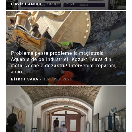
Flavia DANCIU
-
august 7, 2026
Probleme peste probleme la magistrala
Aquabis de pe Industriei! Kozuk: Țeava din
metal veche e dezastru! Intervenim, reparăm,
apare...
Bianca SARA
-
august 7, 2026