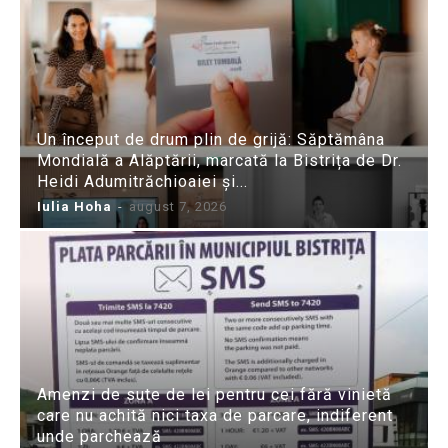
Un început de drum plin de grijă: Săptămâna
Mondială a Alăptării, marcată la Bistrița de Dr.
Heidi Adumitrăchioaiei și...
Iulia Hoha
-
august 7, 2026
Amenzi de sute de lei pentru cei fără vinietă
care nu achită nici taxa de parcare, indiferent
unde parchează