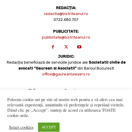
REDACȚIA:
redactia@bistriteanul.ro
0722.480.707
PUBLICITATE:
publicitate@bistriteanul.ro
JURIDIC:
Redacția beneficiază de serviciile juridice ale
Societatii civile de
avocati “Gaurean si Asociatii”
din Baroul Bucuresti
office@gaureanlawyers.ro
Folosim cookie-uri pe site-ul nostru web pentru a vă oferi cea mai
relevantă experiență, amintindu-vă preferințele și repetând vizitele.
Dând clic pe „Accept”, sunteți de acord cu utilizarea TOATE
cookie-urile.
Reproducerea totală sau parțială a materialelor este permisă
numai cu acordul expres al Bistriteanul.Ro. © Copyright 2008 -
Setari cookies
ACCEPT
2021 Bistrițeanul.ro