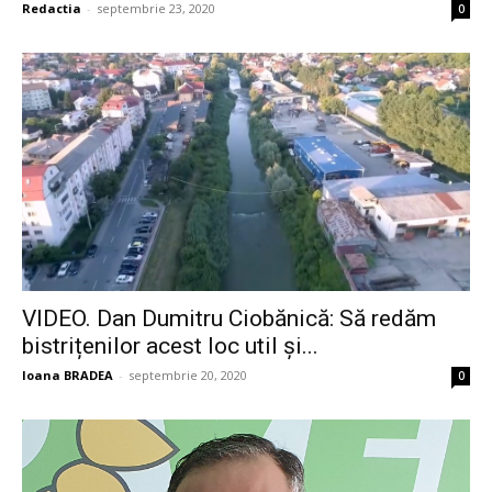
Redactia
-
septembrie 23, 2020
0
VIDEO. Dan Dumitru Ciobănică: Să redăm
bistrițenilor acest loc util și...
Ioana BRADEA
-
septembrie 20, 2020
0