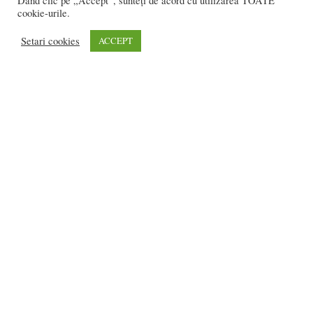
Dând clic pe „Accept”, sunteți de acord cu utilizarea TOATE
cookie-urile.
redactia@bistriteanul.ro
0722.480.707
Setari cookies
ACCEPT
PUBLICITATE:
publicitate@bistriteanul.ro
JURIDIC:
Redacția beneficiază de serviciile juridice ale
Societatii civile de
avocati “Gaurean si Asociatii”
din Baroul Bucuresti
office@gaureanlawyers.ro
Reproducerea totală sau parțială a materialelor este permisă
numai cu acordul expres al Bistriteanul.Ro. © Copyright 2008 -
2021 Bistrițeanul.ro
Made with ♥ by
201.ro