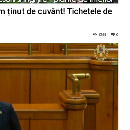
 ținut de cuvânt! Tichetele de
1368
0