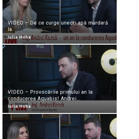
VIDEO – De ce curge uneori apă murdară
la...
Iulia Hoha
-
iulie 24, 2026
VIDEO – Provocările primului an la
conducerea Aquabis! Andrei...
Iulia Hoha
-
iulie 21, 2026