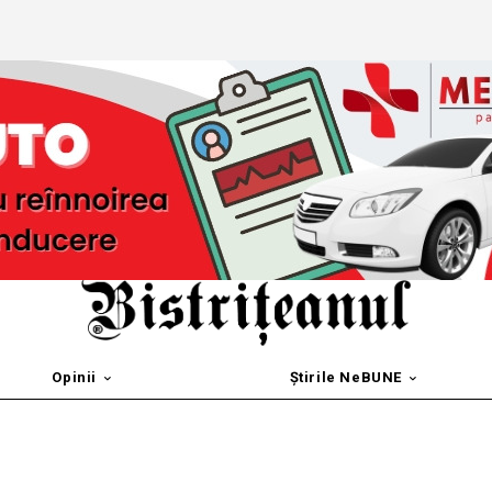
Opinii
Știrile NeBUNE