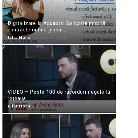
Digitalizare la Aquabis: Aplicație mobilă,
contracte online și mai...
Iulia Hoha
-
august 3, 2026
VIDEO – Peste 100 de racorduri ilegale la
rețeaua...
Iulia Hoha
-
iulie 31, 2026