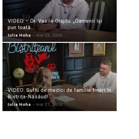
VIDEO – Dr. Vasile Grajdu: „Oamenii își
pun toată...
Iulia Hoha
-
mai 22, 2026
VIDEO: Suflu de medici de familie tineri în
Bistrița-Năsăud!...
Iulia Hoha
-
mai 21, 2026