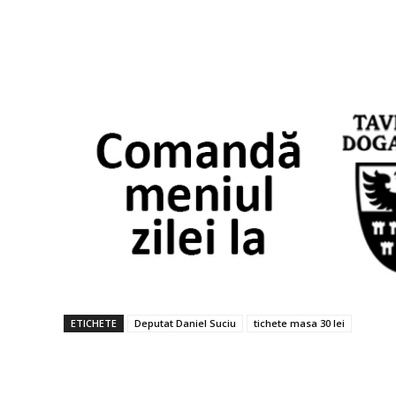
ETICHETE
Deputat Daniel Suciu
tichete masa 30 lei