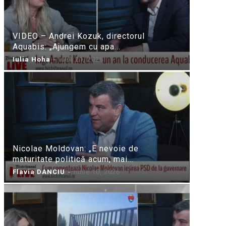
VIDEO – Andrei Kozuk, directorul
Aquabis: „Ajungem cu apa...
Iulia Hoha
-
iulie 21, 2026
Nicolae Moldovan: „E nevoie de
maturitate politică acum, mai...
Flavia DANCIU
-
iunie 10, 2026