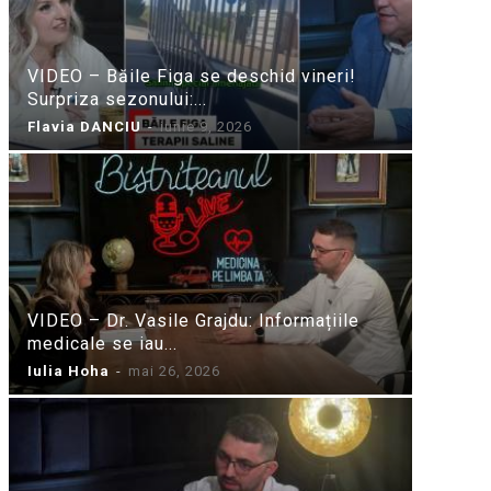
VIDEO – Băile Figa se deschid vineri!
Surpriza sezonului:...
Flavia DANCIU
-
iunie 9, 2026
VIDEO – Dr. Vasile Grajdu: Informațiile
medicale se iau...
Iulia Hoha
-
mai 26, 2026