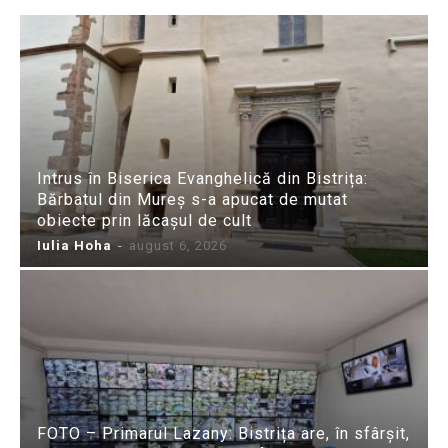
Intrus în Biserica Evanghelică din Bistrița:
Bărbatul din Mureș s-a apucat de mutat
obiecte prin lăcașul de cult
Iulia Hoha
-
august 6, 2026
FOTO – Primarul Lazany: Bistrița are, în sfârșit,