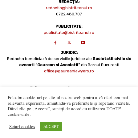
REDACȚIA:
redactia@bistriteanul.ro
0722.480.707
PUBLICITATE:
publicitate@bistriteanul.ro
JURIDIC:
Redacția beneficiază de serviciile juridice ale
Societatii civile de
avocati “Gaurean si Asociatii”
din Baroul Bucuresti
office@gaureanlawyers.ro
Folosim cookie-uri pe site-ul nostru web pentru a vă oferi cea mai
relevantă experiență, amintindu-vă preferințele și repetând vizitele.
Dând clic pe „Accept”, sunteți de acord cu utilizarea TOATE
cookie-urile.
Reproducerea totală sau parțială a materialelor este permisă
numai cu acordul expres al Bistriteanul.Ro. © Copyright 2008 -
Setari cookies
ACCEPT
2021 Bistrițeanul.ro
Made with ♥ by
201.ro