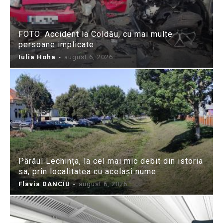
FOTO: Accident la Coldău, cu mai multe
persoane implicate
Iulia Hoha
-
august 6, 2026
Pârâul Lechința, la cel mai mic debit din istoria
sa, prin localitatea cu același nume
Flavia DANCIU
-
august 6, 2026