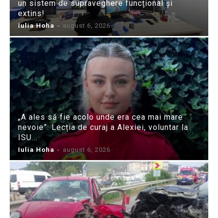
un sistem de supraveghere funcțional și
extins!
Iulia Hoha
-
august 6, 2026
„A ales să fie acolo unde era cea mai mare
nevoie”: Lecția de curaj a Alexiei, voluntar la
ISU...
Iulia Hoha
-
august 6, 2026