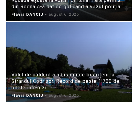
Rocadă eșuată la volan: Un tânăr fără permis
din Rodna s-a dat de gol când a văzut poliția
Flavia DANCIU
-
august 6, 2026
Valul de căldură a adus mii de bistrițeni la
Ștrandul Codrișor. Record de peste 1.700 de
bilete într-o zi
Flavia DANCIU
-
august 6, 2026