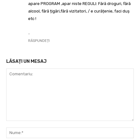
apare PROGRAM ,apar niste REGULI: Fără droguri, fără
alcool, fără țigări,fără vizitatori, / e curățenie, faci duș
etc !
..
RĂSPUNDEȚI
LĂSAȚI UN MESAJ
Comentariu:
Nu