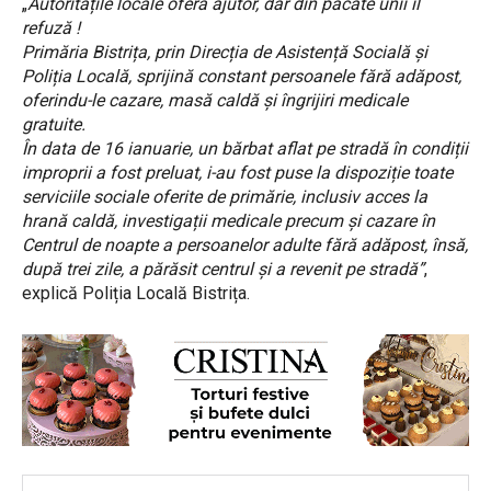
„
Autoritățile locale oferă ajutor, dar din păcate unii îl
refuză !
Primăria Bistrița, prin Direcția de Asistență Socială și
Poliția Locală, sprijină constant persoanele fără adăpost,
oferindu-le cazare, masă caldă și îngrijiri medicale
gratuite.
În data de 16 ianuarie, un bărbat aflat pe stradă în condiții
improprii a fost preluat, i-au fost puse la dispoziție toate
serviciile sociale oferite de primărie, inclusiv acces la
hrană caldă, investigații medicale precum și cazare în
Centrul de noapte a persoanelor adulte fără adăpost, însă,
după trei zile, a părăsit centrul și a revenit pe stradă”
,
explică Poliția Locală Bistrița.