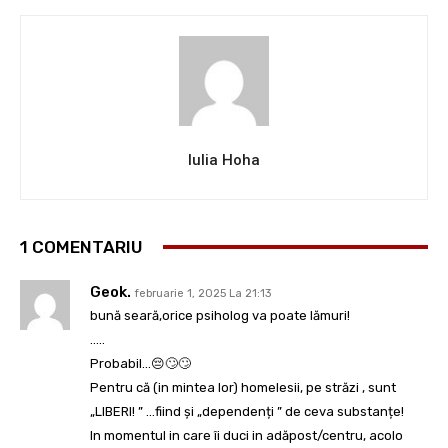
Iulia Hoha
1 COMENTARIU
Geok.
februarie 1, 2025 La 21:13
bună seară,orice psiholog va poate lămuri!
…..
Probabil…😔🙄🙄
Pentru că (in mintea lor) homelesii, pe străzi , sunt
„LIBERI! ” …fiind și „dependenți ” de ceva substanțe!
In momentul in care îi duci in adăpost/centru, acolo