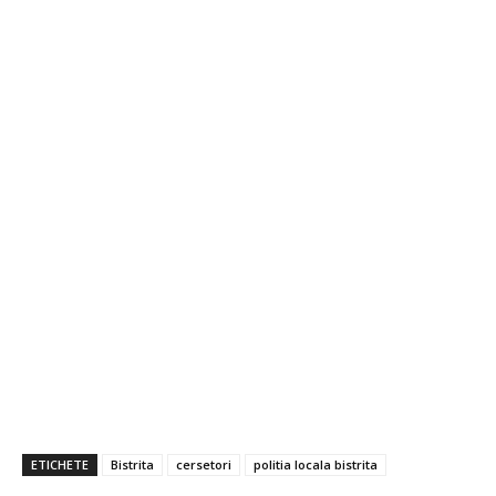
ETICHETE
Bistrita
cersetori
politia locala bistrita