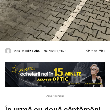
Scris De
Iulia Hoha
1162
1
Ianuarie 31, 2025
- Advertisement -
În urmă cu două săptămâni,