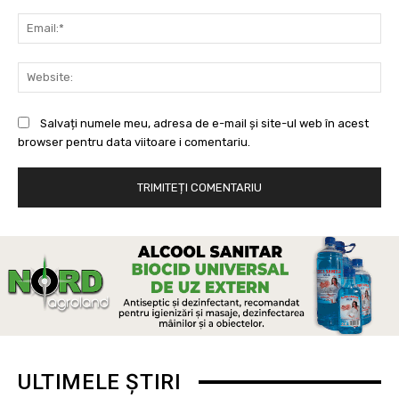
Ema
Web
Salvați numele meu, adresa de e-mail și site-ul web în acest
browser pentru data viitoare i comentariu.
ULTIMELE ȘTIRI