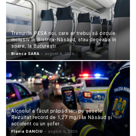
Trenurile PESA noi, care ar trebui să circule
inclusiv în Bistrița-Năsăud, stau degeaba în
soare, la București
Bianca SARA
-
august 6, 2026
Alcoolul a făcut prăpăd ieri pe șosele:
Rezultat record de 1,27 mg/l la Năsăud și
accident cu un șofer...
Flavia DANCIU
-
august 6, 2026