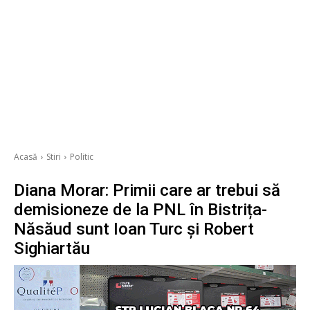
Acasă
Stiri
Politic
Diana Morar: Primii care ar trebui să
demisioneze de la PNL în Bistrița-
Năsăud sunt Ioan Turc și Robert
Sighiartău