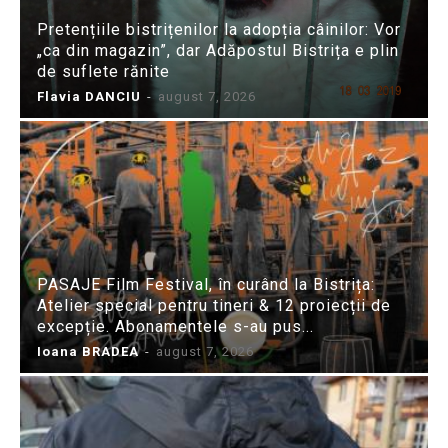
Pretențiile bistrițenilor la adopția câinilor: Vor
„ca din magazin”, dar Adăpostul Bistrița e plin
de suflete rănite
Flavia DANCIU
-
august 7, 2026
PASAJE Film Festival, în curând la Bistrița:
Atelier special pentru tineri & 12 proiecții de
excepție. Abonamentele s-au pus...
Ioana BRADEA
-
august 7, 2026