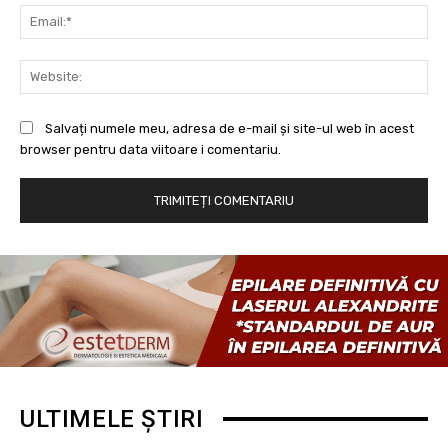
Ema
Web
Salvați numele meu, adresa de e-mail și site-ul web în acest
browser pentru data viitoare i comentariu.
ULTIMELE ȘTIRI