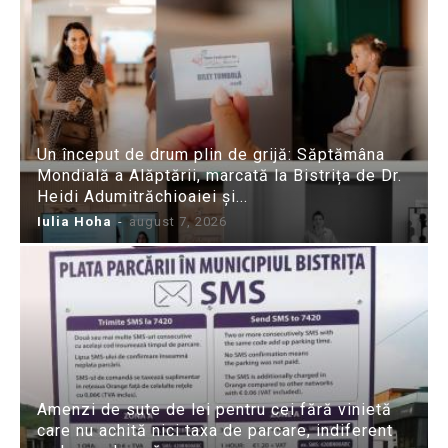
Un început de drum plin de grijă: Săptămâna
Mondială a Alăptării, marcată la Bistrița de Dr.
Heidi Adumitrăchioaiei și...
Iulia Hoha
-
august 7, 2026
Amenzi de sute de lei pentru cei fără vinietă
care nu achită nici taxa de parcare, indiferent