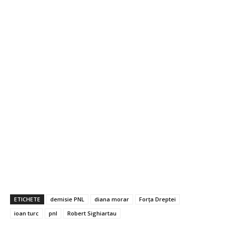
ETICHETE
demisie PNL
diana morar
Forța Dreptei
ioan turc
pnl
Robert Sighiartau