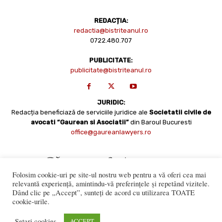
REDACȚIA:
redactia@bistriteanul.ro
0722.480.707
PUBLICITATE:
publicitate@bistriteanul.ro
JURIDIC:
Redacția beneficiază de serviciile juridice ale
Societatii civile de
avocati “Gaurean si Asociatii”
din Baroul Bucuresti
office@gaureanlawyers.ro
Folosim cookie-uri pe site-ul nostru web pentru a vă oferi cea mai
relevantă experiență, amintindu-vă preferințele și repetând vizitele.
Dând clic pe „Accept”, sunteți de acord cu utilizarea TOATE
cookie-urile.
Reproducerea totală sau parțială a materialelor este permisă
numai cu acordul expres al Bistriteanul.Ro. © Copyright 2008 -
Setari cookies
ACCEPT