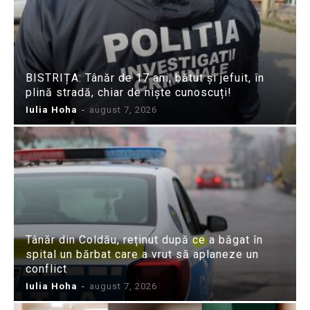
BISTRIȚA: Tânăr de 17 ani, bătut și jefuit, în
plină stradă, chiar de niște cunoscuți!
Iulia Hoha
-
august 7, 2026
Tânăr din Coldău, reținut după ce a băgat în
spital un bărbat care a vrut să aplaneze un
conflict
Iulia Hoha
-
august 7, 2026