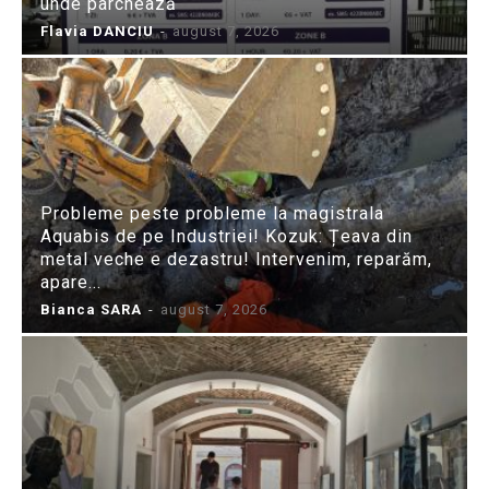
unde parchează
Flavia DANCIU
-
august 7, 2026
Probleme peste probleme la magistrala
Aquabis de pe Industriei! Kozuk: Țeava din
metal veche e dezastru! Intervenim, reparăm,
apare...
Bianca SARA
-
august 7, 2026