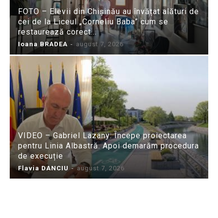
FOTO – Elevii din Chișinău au învățat alături de
cei de la Liceul „Corneliu Baba” cum se
restaurează corect...
Ioana BRADEA
-
august 7, 2026
VIDEO – Gabriel Lazany: Începe proiectarea
pentru Linia Albastră. Apoi demarăm procedura
de execuție
Flavia DANCIU
-
august 7, 2026