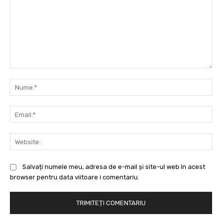
Comentariu:
Nu
Ema
Web
Salvați numele meu, adresa de e-mail și site-ul web în acest
browser pentru data viitoare i comentariu.