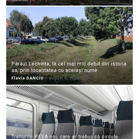
Pârâul Lechința, la cel mai mic debit din istoria
sa, prin localitatea cu același nume
Flavia DANCIU
-
august 6, 2026
Trenurile PESA noi, care ar trebui să circule