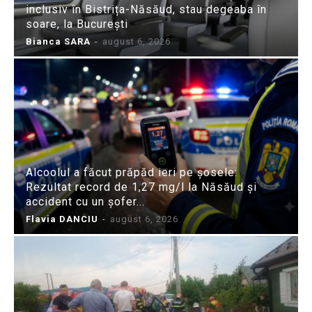
inclusiv în Bistrița-Năsăud, stau degeaba în
soare, la București
Bianca SARA
-
august 6, 2026
Alcoolul a făcut prăpăd ieri pe șosele:
Rezultat record de 1,27 mg/l la Năsăud și
accident cu un șofer...
Flavia DANCIU
-
august 6, 2026