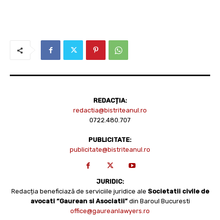
REDACȚIA:
redactia@bistriteanul.ro
0722.480.707
PUBLICITATE:
publicitate@bistriteanul.ro
JURIDIC:
Redacția beneficiază de serviciile juridice ale
Societatii civile de
avocati “Gaurean si Asociatii”
din Baroul Bucuresti
office@gaureanlawyers.ro