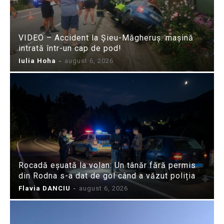
VIDEO – Accident la Șieu-Măgheruș: mașină
intrată într-un cap de pod!
Iulia Hoha
-
august 6, 2026
Rocadă eșuată la volan: Un tânăr fără permis
din Rodna s-a dat de gol când a văzut poliția
Flavia DANCIU
-
august 6, 2026