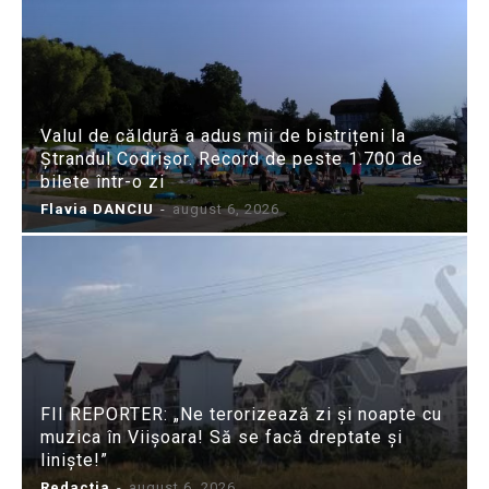
Valul de căldură a adus mii de bistrițeni la
Ștrandul Codrișor. Record de peste 1.700 de
bilete într-o zi
Flavia DANCIU
-
august 6, 2026
FII REPORTER: „Ne terorizează zi și noapte cu
muzica în Viișoara! Să se facă dreptate și
liniște!”
Redactia
-
august 6, 2026