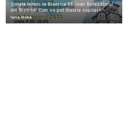
Școala Inimii, la Biserica Sf. Ioan Botezătorul
din Bistrița! Cum se pot înscrie copilașii:
Iulia Hoha
-
august 6, 2026