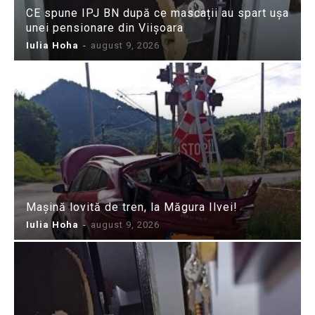
CE spune IPJ BN după ce mascații au spart ușa
unei pensionare din Viișoara
Iulia Hoha
-
august 9, 2026
Mașină lovită de tren, la Măgura Ilvei!
Iulia Hoha
-
august 9, 2026