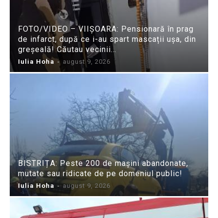
FOTO/VIDEO – VIIȘOARA: Pensionară în prag
de infarct, după ce i-au spart mascații ușa, din
greșeală! Căutau vecinii…
Iulia Hoha
-
august 9, 2026
BISTRIȚA: Peste 200 de mașini abandonate,
mutate sau ridicate de pe domeniul public!
Iulia Hoha
-
august 9, 2026