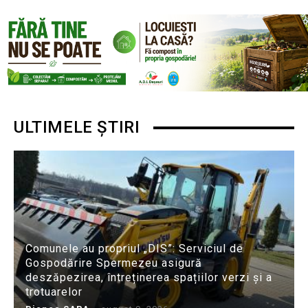
ULTIMELE ȘTIRI
Comunele au propriul „DIS”: Serviciul de
Gospodărire Spermezeu asigură
deszăpezirea, întreținerea spațiilor verzi și a
trotuarelor