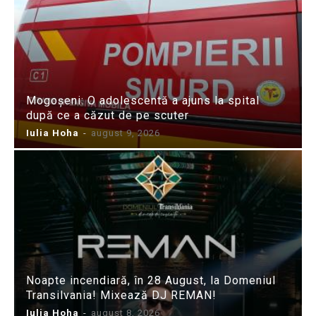
Mogoșeni: O adolescentă a ajuns la spital
după ce a căzut de pe scuter
Iulia Hoha
-
august 9, 2026
Noapte incendiară, în 28 August, la Domeniul
Transilvania! Mixează DJ REMAN!
Iulia Hoha
-
august 8, 2026