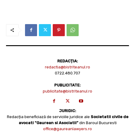
REDACȚIA:
redactia@bistriteanul.ro
0722.480.707
PUBLICITATE:
publicitate@bistriteanul.ro
JURIDIC:
Redacția beneficiază de serviciile juridice ale
Societatii civile de
avocati “Gaurean si Asociatii”
din Baroul Bucuresti
office@gaureanlawyers.ro