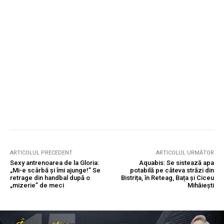
ARTICOLUL PRECEDENT
ARTICOLUL URMĂTOR
Sexy antrenoarea de la Gloria:
Aquabis: Se sistează apa
„Mi-e scârbă și îmi ajunge!” Se
potabilă pe câteva străzi din
retrage din handbal după o
Bistrița, în Reteag, Bața și Ciceu
„mizerie” de meci
Mihăiești