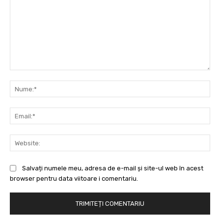
Comentariu:
Nu
Ema
Web
Salvați numele meu, adresa de e-mail și site-ul web în acest
browser pentru data viitoare i comentariu.