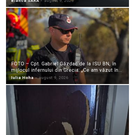
Bianca SARA
-
august 9, 2026
FOTO – Cpt. Gabriel Găzdac de la ISU BN, în
mijlocul infernului din Grecia: „Ce am văzut în...
Iulia Hoha
-
august 9, 2026