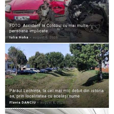
FOTO: Accident la Coldău, cu mai multe
persoane implicate
Iulia Hoha
-
august 6, 2026
Pârâul Lechința, la cel mai mic debit din istoria
sa, prin localitatea cu același nume
Flavia DANCIU
-
august 6, 2026