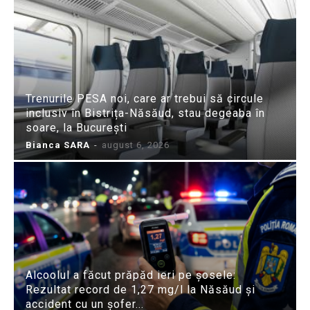
Trenurile PESA noi, care ar trebui să circule
inclusiv în Bistrița-Năsăud, stau degeaba în
soare, la București
Bianca SARA
-
august 6, 2026
Alcoolul a făcut prăpăd ieri pe șosele:
Rezultat record de 1,27 mg/l la Năsăud și
accident cu un șofer...