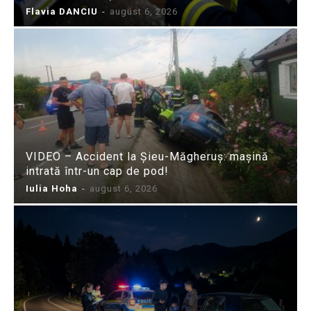
Flavia DANCIU
-
august 6, 2026
VIDEO – Accident la Șieu-Măgheruș: mașină
intrată într-un cap de pod!
Iulia Hoha
-
august 6, 2026