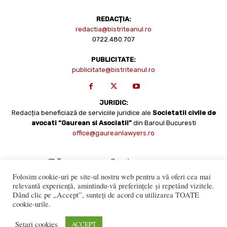
REDACȚIA:
redactia@bistriteanul.ro
0722.480.707
PUBLICITATE:
publicitate@bistriteanul.ro
JURIDIC:
Redacția beneficiază de serviciile juridice ale
Societatii civile de
avocati “Gaurean si Asociatii”
din Baroul Bucuresti
office@gaureanlawyers.ro
Folosim cookie-uri pe site-ul nostru web pentru a vă oferi cea mai
relevantă experiență, amintindu-vă preferințele și repetând vizitele.
Dând clic pe „Accept”, sunteți de acord cu utilizarea TOATE
cookie-urile.
Reproducerea totală sau parțială a materialelor este permisă
numai cu acordul expres al Bistriteanul.Ro. © Copyright 2008 -
Setari cookies
ACCEPT