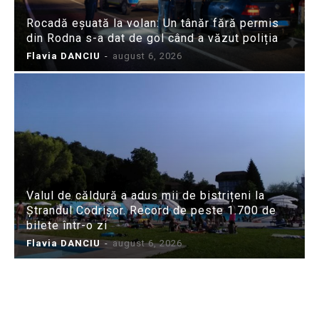
Rocadă eșuată la volan: Un tânăr fără permis
din Rodna s-a dat de gol când a văzut poliția
Flavia DANCIU
-
august 6, 2026
Valul de căldură a adus mii de bistrițeni la
Ștrandul Codrișor. Record de peste 1.700 de
bilete într-o zi
Flavia DANCIU
-
august 6, 2026