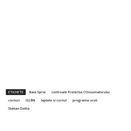
ETICHETE
Baia Sprie
controale Protectia COnsumatorului
cornuri
ISJ BN
laptele si cornul
programe scoli
Stelian Dolha