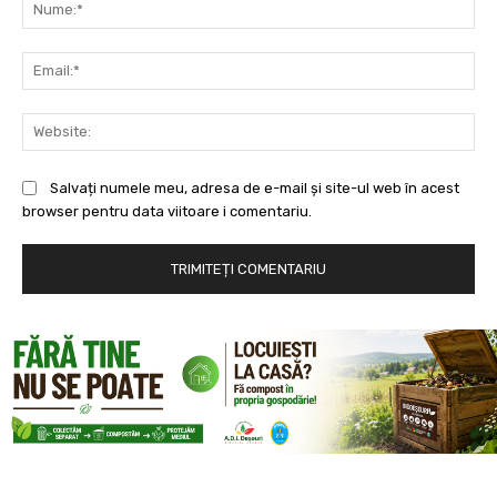
Nu
Ema
Web
Salvați numele meu, adresa de e-mail și site-ul web în acest
browser pentru data viitoare i comentariu.