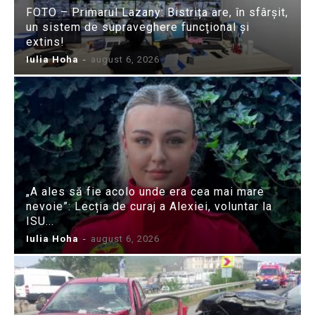
FOTO – Primarul Lazany: Bistrița are, în sfârșit,
un sistem de supraveghere funcțional și
extins!
Iulia Hoha
-
august 6, 2026
„A ales să fie acolo unde era cea mai mare
nevoie”: Lecția de curaj a Alexiei, voluntar la
ISU...
Iulia Hoha
-
august 6, 2026