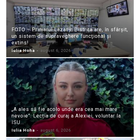
FOTO – Primarul Lazany: Bistrița are, în sfârșit,
un sistem de supraveghere funcțional și
extins!
Iulia Hoha
-
august 6, 2026
„A ales să fie acolo unde era cea mai mare
nevoie”: Lecția de curaj a Alexiei, voluntar la
ISU...
Iulia Hoha
-
august 6, 2026