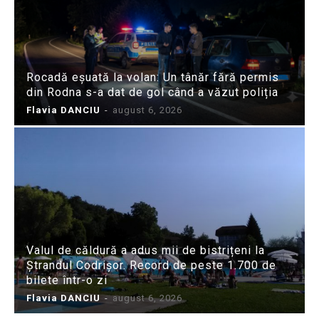
Rocadă eșuată la volan: Un tânăr fără permis
din Rodna s-a dat de gol când a văzut poliția
Flavia DANCIU
-
august 6, 2026
Valul de căldură a adus mii de bistrițeni la
Ștrandul Codrișor. Record de peste 1.700 de
bilete într-o zi
Flavia DANCIU
-
august 6, 2026