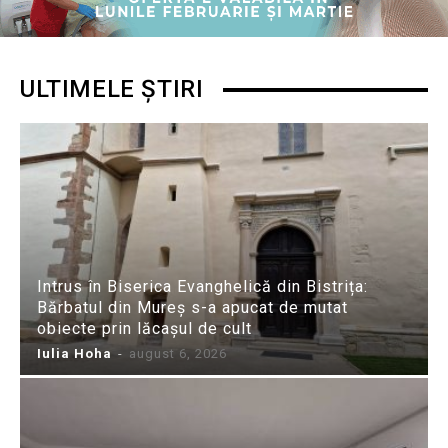
ULTIMELE ȘTIRI
Intrus în Biserica Evanghelică din Bistrița:
Bărbatul din Mureș s-a apucat de mutat
obiecte prin lăcașul de cult
Iulia Hoha
-
august 6, 2026