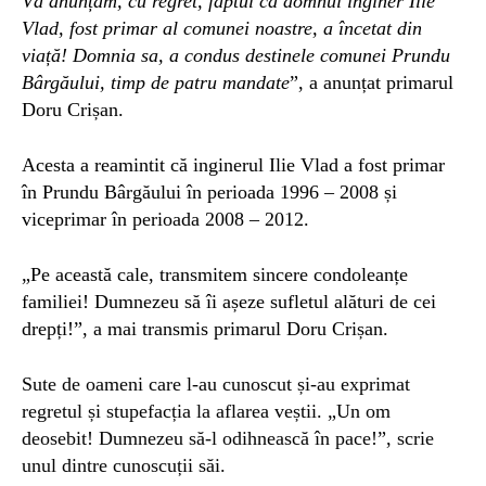
Vă anunțăm, cu regret, faptul că domnul inginer Ilie
Vlad, fost primar al comunei noastre, a încetat din
viață!
Domnia sa, a condus destinele comunei Prundu
Bârgăului, timp de patru mandate
”, a anunțat primarul
Doru Crișan.
Acesta a reamintit că inginerul Ilie Vlad a fost primar
în Prundu Bârgăului în perioada 1996 – 2008 și
viceprimar în perioada 2008 – 2012.
„Pe această cale, transmitem sincere condoleanțe
familiei!
Dumnezeu să îi așeze sufletul alături de cei
drepți!”, a mai transmis primarul Doru Crișan.
Sute de oameni care l-au cunoscut și-au exprimat
regretul și stupefacția la aflarea veștii. „Un om
deosebit! Dumnezeu să-l odihnească în pace!”, scrie
unul dintre cunoscuții săi.