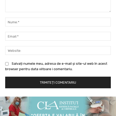
Comentariu:
Nu
Ema
Web
Salvați numele meu, adresa de e-mail și site-ul web în acest
browser pentru data viitoare i comentariu.