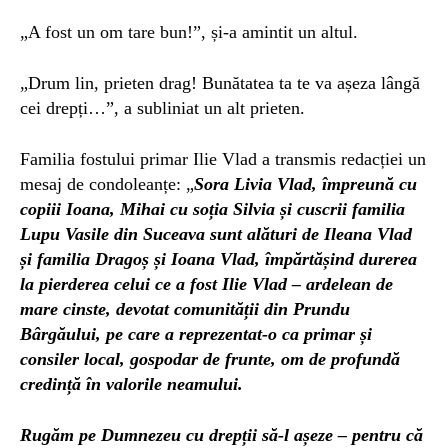
„
A fost un om tare bun!”, și-a amintit un altul.
„Drum lin, prieten drag! Bunătatea ta te va așeza lângă
cei drepți…”, a subliniat un alt prieten.
Familia fostului primar Ilie Vlad a transmis redacției un
mesaj de condoleanțe: „
Sora Livia Vlad, împreună cu
copiii Ioana, Mihai cu soția Silvia și cuscrii familia
Lupu Vasile din Suceava sunt alături de Ileana Vlad
și familia Dragoș și Ioana Vlad, împărtășind durerea
la pierderea celui ce a fost Ilie Vlad – ardelean de
mare cinste, devotat comunității din Prundu
Bârgăului, pe care a reprezentat-o ca primar și
consiler local, gospodar de frunte, om de profundă
credință în valorile neamului.
Rugăm pe Dumnezeu cu drepții să-l așeze – pentru că