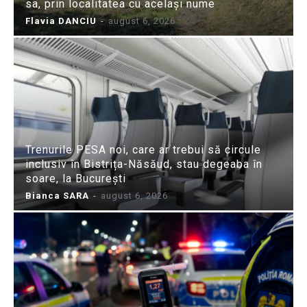
sa, prin localitatea cu același nume
Flavia DANCIU
-
august 6, 2026
Trenurile PESA noi, care ar trebui să circule
inclusiv în Bistrița-Năsăud, stau degeaba în
soare, la București
Bianca SARA
-
august 6, 2026