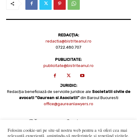
REDACȚIA:
redactia@bistriteanul.ro
0722.480.707
PUBLICITATE:
publicitate@bistriteanul.ro
JURIDIC:
Redacția beneficiază de serviciile juridice ale
Societatii civile de
avocati “Gaurean si Asociatii”
din Baroul Bucuresti
office@gaureanlawyers.ro
Folosim cookie-uri pe site-ul nostru web pentru a vă oferi cea mai
relevantă experiență, amintindu-vă preferințele și repetând vizitele.