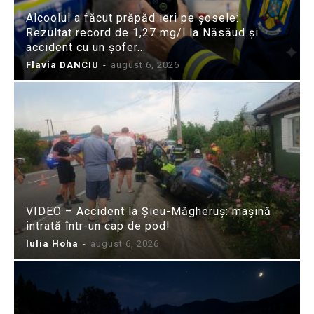
Alcoolul a făcut prăpăd ieri pe șosele:
Rezultat record de 1,27 mg/l la Năsăud și
accident cu un șofer...
Flavia DANCIU
-
august 6, 2026
VIDEO – Accident la Șieu-Măgheruș: mașină
intrată într-un cap de pod!
Iulia Hoha
-
august 6, 2026