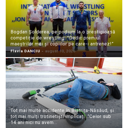
Bogdan Șolderea, pe podium la o prestigioasă
competiție de wrestling: ”Dedic premiul
maeștrilor mei și copiilor pe care-i antrenez!”
Flavia DANCIU
-
august 10, 2026
Tot mai multe accidente în Bistrița-Năsăud, și
tot mai mulți trotinetiști implicați. ”Celor sub
14 ani nici nu avem...