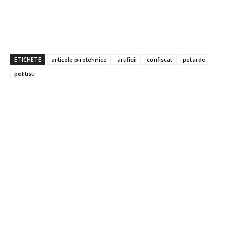
ETICHETE
articole pirotehnice
artificii
confiscat
petarde
politisti