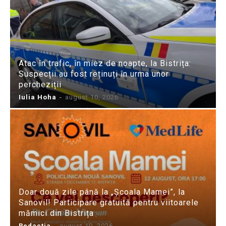
Atac în trafic, în miez de noapte, la Bistrița:
Suspecții au fost reținuți în urma unor
percheziții
Iulia Hoha
-
august 10, 2026
Doar două zile până la „Școala Mamei”, la
Sanovil! Participare gratuită pentru viitoarele
mămici din Bistrița
Redactia
-
august 10, 2026