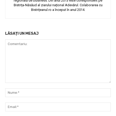
regională de business. Din anul 2013 este corespondent pe
Bistrița-Năsăud al ziarului național Adevărul. Colaborarea cu
Bistrițeanul.ro a început în anul 2014.
LĂSAȚI UN MESAJ
Comentariu:
Nu
Ema