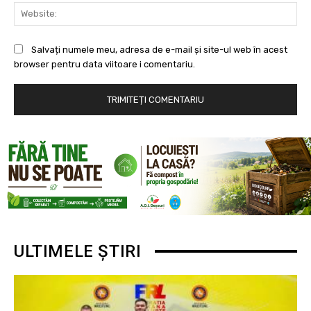
Web
Salvați numele meu, adresa de e-mail și site-ul web în acest
browser pentru data viitoare i comentariu.
ULTIMELE ȘTIRI