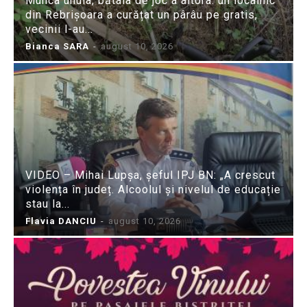
Munca unuia, bătaia de joc a altora: un localnic
din Rebrișoara a curățat un pârâu pe gratis,
vecinii l-au...
Bianca SARA
-
august 10, 2026
VIDEO – Mihai Lupșa, șeful IPJ BN: „A crescut
violența în județ. Alcoolul și nivelul de educație
stau la...
Flavia DANCIU
-
august 10, 2026