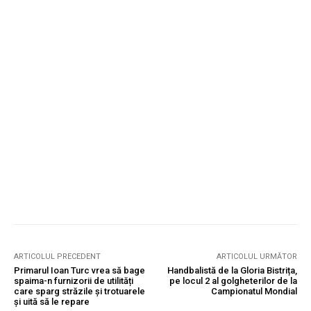
ARTICOLUL PRECEDENT
ARTICOLUL URMĂTOR
Primarul Ioan Turc vrea să bage
Handbalistă de la Gloria Bistrița,
spaima-n furnizorii de utilități
pe locul 2 al golgheterilor de la
care sparg străzile și trotuarele
Campionatul Mondial
și uită să le repare