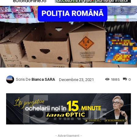
Scris De
Bianca SARA
1885
0
Decembrie 23, 2021
- Advertisement -