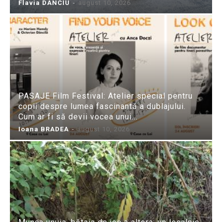
Flavia DANCIU
-
august 10, 2026
PASAJE Film Festival: Atelier special pentru
copii despre lumea fascinantă a dublajului.
Cum ar fi să devii vocea unui...
Ioana BRADEA
-
august 10, 2026