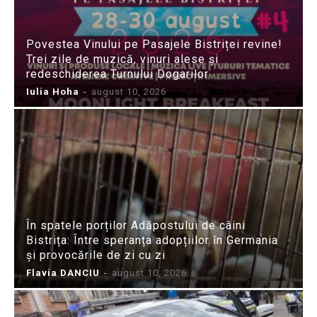
Povestea Vinului pe Pasajele Bistriței revine!
Trei zile de muzică, vinuri alese și
redeschiderea Turnului Dogarilor
Iulia Hoha
-
august 10, 2026
În spatele porților Adăpostului de câini
Bistrița: Între speranța adopțiilor în Germania
și provocările de zi cu zi
Flavia DANCIU
-
august 10, 2026