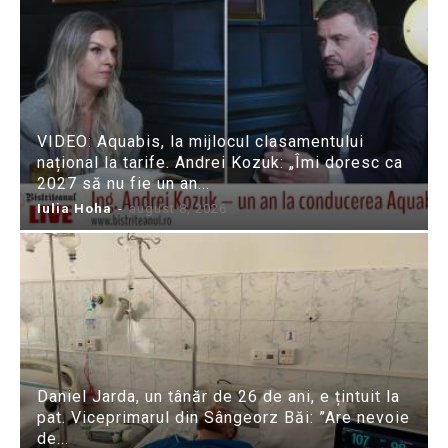
VIDEO: Aquabis, la mijlocul clasamentului
național la tarife. Andrei Kozuk: „Îmi doresc ca
2027 să nu fie un an...
Iulia Hoha
-
august 8, 2026
Daniel Jarda, un tânăr de 26 de ani, e țintuit la
pat. Viceprimarul din Sângeorz Băi: ”Are nevoie
de...