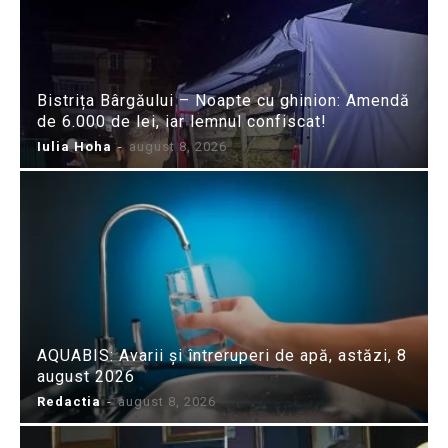
Bistrița Bârgăului – Noapte cu ghinion: Amendă
de 6.000 de lei, iar lemnul confiscat!
Iulia Hoha
-
august 8, 2026
AQUABIS: Avarii și întreruperi de apă, astăzi, 8
august 2026
Redactia
-
august 8, 2026