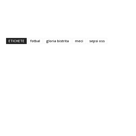
ETICHETE
fotbal
gloria bistrita
meci
sepsi oss