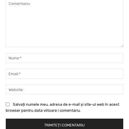
Comentariu:
Nu
Ema
Web
Salvați numele meu, adresa de e-mail și site-ul web în acest
browser pentru data viitoare i comentariu.