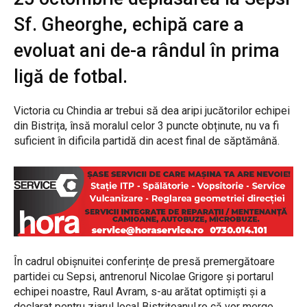
Sf. Gheorghe, echipă care a
evoluat ani de-a rândul în prima
ligă de fotbal.
Victoria cu Chindia ar trebui să dea aripi jucătorilor echipei
din Bistrița, însă moralul celor 3 puncte obținute, nu va fi
suficient în dificila partidă din acest final de săptămână.
În cadrul obișnuitei conferințe de presă premergătoare
partidei cu Sepsi, antrenorul Nicolae Grigore și portarul
echipei noastre, Raul Avram, s-au arătat optimiști și a
declarat pentru ziarul local Bistrițeanul.ro că vor merge