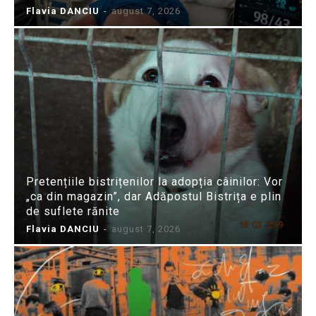
Flavia DANCIU
-
august 7, 2026
Pretențiile bistrițenilor la adopția câinilor: Vor
„ca din magazin”, dar Adăpostul Bistrița e plin
de suflete rănite
Flavia DANCIU
-
august 7, 2026