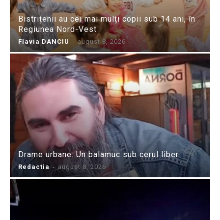
Bistrițenii au cei mai mulți copii sub 14 ani, în
Regiunea Nord-Vest
Flavia DANCIU
-
august 8, 2026
Drame urbane: Un balamuc sub cerul liber
Redactia
-
august 8, 2026