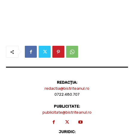
REDACȚIA:
redactia@bistriteanul.ro
0722.480.707
PUBLICITATE:
publicitate@bistriteanul.ro
JURIDIC: