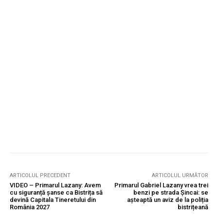
ARTICOLUL PRECEDENT
ARTICOLUL URMĂTOR
VIDEO – Primarul Lazany: Avem
Primarul Gabriel Lazany vrea trei
cu siguranță șanse ca Bistrița să
benzi pe strada Șincai: se
devină Capitala Tineretului din
așteaptă un aviz de la poliția
România 2027
bistrițeană