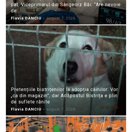
pat. Viceprimarul din Sângeorz Băi: ”Are nevoie
de...
Flavia DANCIU
-
august 7, 2026
Pretențiile bistrițenilor la adopția câinilor: Vor
„ca din magazin”, dar Adăpostul Bistrița e plin
de suflete rănite
Flavia DANCIU
-
august 7, 2026