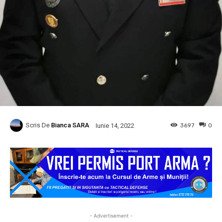
Scris De
Bianca SARA
3697
0
Iunie 14, 2022
- Advertisement -