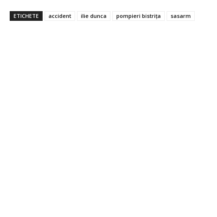
ETICHETE
accident
ilie dunca
pompieri bistrița
sasarm