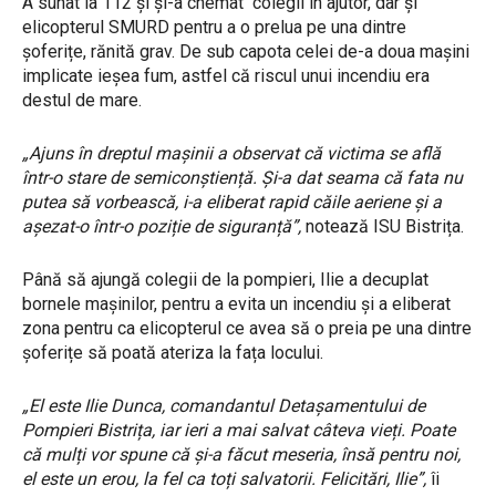
A sunat la 112 și și-a chemat colegii în ajutor, dar și
elicopterul SMURD pentru a o prelua pe una dintre
șoferițe, rănită grav. De sub capota celei de-a doua mașini
implicate ieșea fum, astfel că riscul unui incendiu era
destul de mare.
„Ajuns în dreptul mașinii a observat că victima se află
într-o stare de semiconștiență. Și-a dat seama că fata nu
putea să vorbească, i-a eliberat rapid căile aeriene și a
așezat-o într-o poziție de siguranță”,
notează ISU Bistrița.
Până să ajungă colegii de la pompieri, Ilie a decuplat
bornele mașinilor, pentru a evita un incendiu și a eliberat
zona pentru ca elicopterul ce avea să o preia pe una dintre
șoferițe să poată ateriza la fața locului.
„El este Ilie Dunca, comandantul Detașamentului de
Pompieri Bistrița, iar ieri a mai salvat câteva vieți. Poate
că mulți vor spune că și-a făcut meseria, însă pentru noi,
el este un erou, la fel ca toți salvatorii. Felicitări, Ilie”,
îi