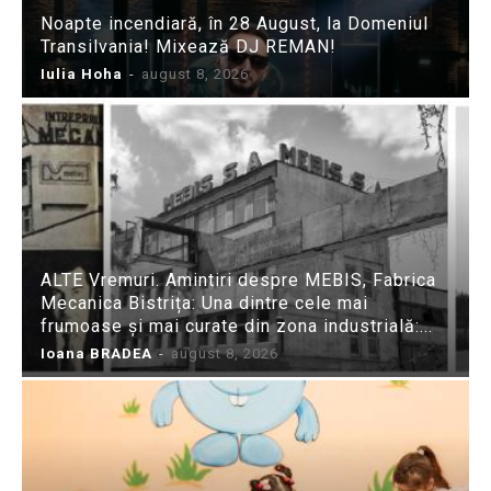
Noapte incendiară, în 28 August, la Domeniul
Transilvania! Mixează DJ REMAN!
Iulia Hoha
-
august 8, 2026
ALTE Vremuri. Amintiri despre MEBIS, Fabrica
Mecanica Bistrița: Una dintre cele mai
frumoase și mai curate din zona industrială:...
Ioana BRADEA
-
august 8, 2026