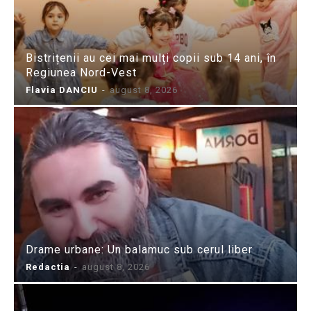
Bistrițenii au cei mai mulți copii sub 14 ani, în
Regiunea Nord-Vest
Flavia DANCIU
-
august 8, 2026
Drame urbane: Un balamuc sub cerul liber
Redactia
-
august 8, 2026