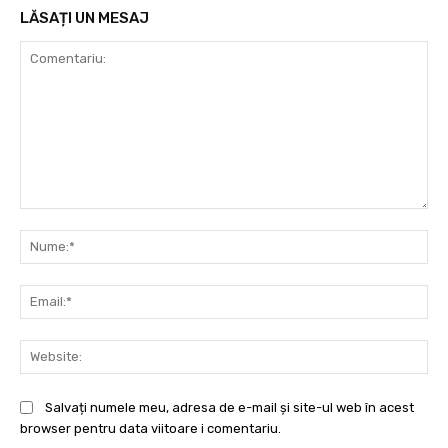
LĂSAȚI UN MESAJ
Comentariu:
Nu
Ema
Web
Salvați numele meu, adresa de e-mail și site-ul web în acest
browser pentru data viitoare i comentariu.