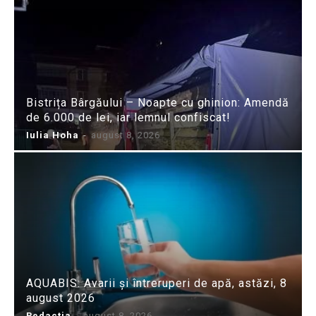
Bistrița Bârgăului – Noapte cu ghinion: Amendă
de 6.000 de lei, iar lemnul confiscat!
Iulia Hoha
-
august 8, 2026
AQUABIS: Avarii și întreruperi de apă, astăzi, 8
august 2026
Redactia
-
august 8, 2026