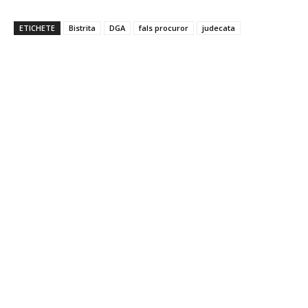
ETICHETE
Bistrita
DGA
fals procuror
judecata