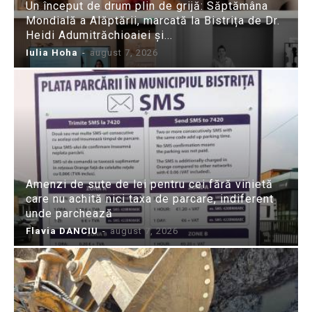
Un început de drum plin de grijă: Săptămâna
Mondială a Alăptării, marcată la Bistrița de Dr.
Heidi Adumitrăchioaiei și...
Iulia Hoha
-
august 7, 2026
Amenzi de sute de lei pentru cei fără vinietă
care nu achită nici taxa de parcare, indiferent
unde parchează
Flavia DANCIU
-
august 7, 2026