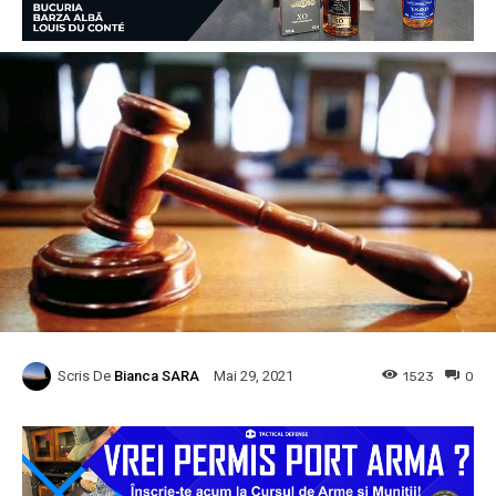
Scris De
Bianca SARA
1523
0
Mai 29, 2021