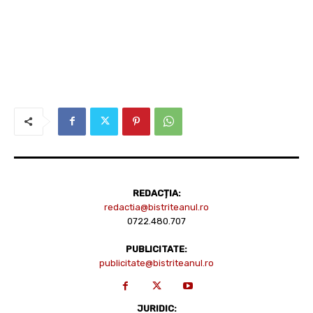
REDACȚIA:
redactia@bistriteanul.ro
0722.480.707
PUBLICITATE:
publicitate@bistriteanul.ro
JURIDIC: