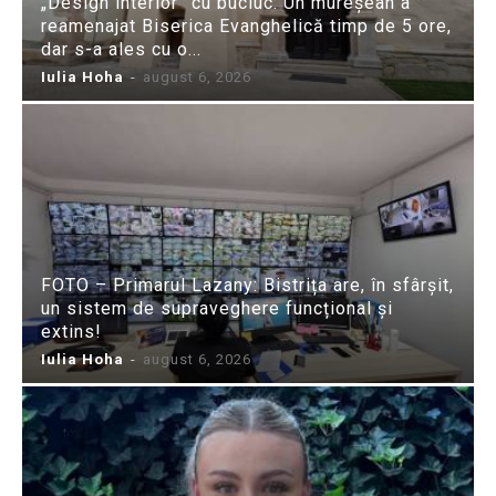
„Design interior” cu bucluc: Un mureșean a
reamenajat Biserica Evanghelică timp de 5 ore,
dar s-a ales cu o...
Iulia Hoha
-
august 6, 2026
FOTO – Primarul Lazany: Bistrița are, în sfârșit,
un sistem de supraveghere funcțional și
extins!
Iulia Hoha
-
august 6, 2026