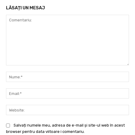
LĂSAȚI UN MESAJ
Comentariu:
Nu
Ema
Web
Salvați numele meu, adresa de e-mail și site-ul web în acest
browser pentru data viitoare i comentariu.