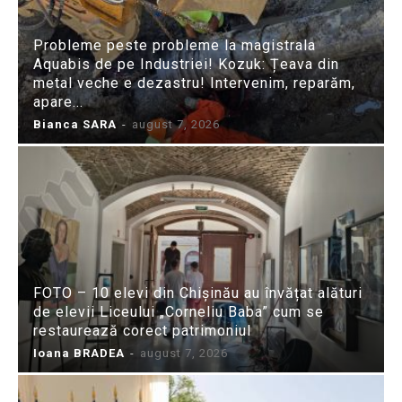
Probleme peste probleme la magistrala
Aquabis de pe Industriei! Kozuk: Țeava din
metal veche e dezastru! Intervenim, reparăm,
apare...
Bianca SARA
-
august 7, 2026
FOTO – 10 elevi din Chișinău au învățat alături
de elevii Liceului „Corneliu Baba” cum se
restaurează corect patrimoniul
Ioana BRADEA
-
august 7, 2026