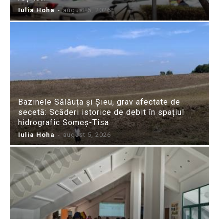
Iulia Hoha
-
august 5, 2026
Bazinele Sălăuța și Șieu, grav afectate de
secetă: Scăderi istorice de debit în spațiul
hidrografic Someș-Tisa
Iulia Hoha
-
august 5, 2026