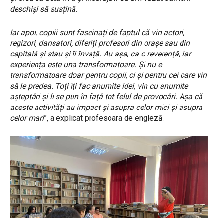
deschiși să susțină.
Iar apoi, copiii sunt fascinați de faptul că vin actori,
regizori, dansatori, diferiți profesori din orașe sau din
capitală și stau și îi învață. Au așa, ca o reverență, iar
experiența este una transformatoare. Și nu e
transformatoare doar pentru copii, ci și pentru cei care vin
să le predea. Toți îți fac anumite idei, vin cu anumite
așteptări și li se pun în față tot felul de provocări. Așa că
aceste activități au impact și asupra celor mici și asupra
celor mari
”, a explicat profesoara de engleză.