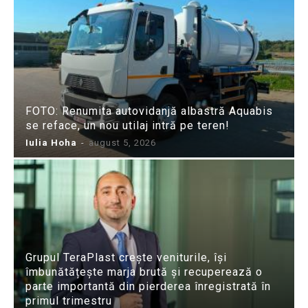
FOTO: Renumita autovidanjă albastră Aquabis
se reface, un nou utilaj intră pe teren!
Iulia Hoha
-
august 5, 2026
Grupul TeraPlast crește veniturile, își
îmbunătățește marja brută și recuperează o
parte importantă din pierderea înregistrată în
primul trimestru