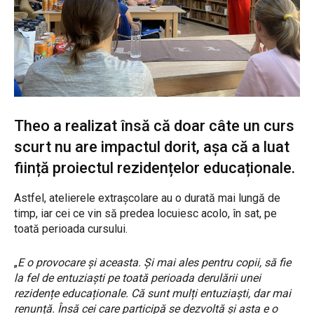
Theo a realizat însă că doar câte un curs
scurt nu are impactul dorit, așa că a luat
ființă proiectul rezidențelor educaționale.
Astfel, atelierele extrașcolare au o durată mai lungă de
timp, iar cei ce vin să predea locuiesc acolo, în sat, pe
toată perioada cursului.
„
E o provocare și aceasta. Și mai ales pentru copii, să fie
la fel de entuziaști pe toată perioada derulării unei
rezidențe educaționale. Că sunt mulți entuziaști, dar mai
renunță. Însă cei care participă se dezvoltă și asta e o