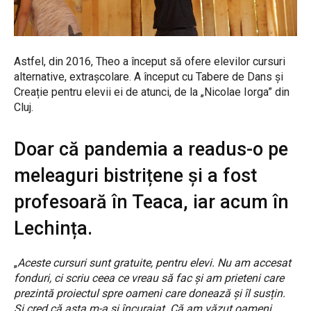
Astfel, din 2016, Theo a început să ofere elevilor cursuri
alternative, extrașcolare. A început cu Tabere de Dans și
Creație pentru elevii ei de atunci, de la „Nicolae Iorga” din
Cluj.
Doar că pandemia a readus-o pe
meleaguri bistrițene și a fost
profesoară în Teaca, iar acum în
Lechința.
„
Aceste cursuri sunt gratuite, pentru elevi. Nu am accesat
fonduri, ci scriu ceea ce vreau să fac și am prieteni care
prezintă proiectul spre oameni care donează și îl susțin.
Și cred că asta m-a și încurajat. Că am văzut oameni