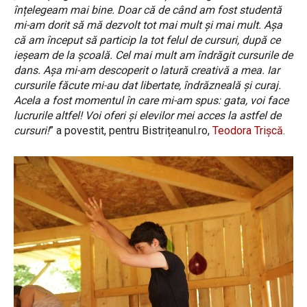
înțelegeam mai bine. Doar că de când am fost studentă
mi-am dorit să mă dezvolt tot mai mult și mai mult. Așa
că am început să particip la tot felul de cursuri, după ce
ieșeam de la școală. Cel mai mult am îndrăgit cursurile de
dans. Așa mi-am descoperit o latură creativă a mea. Iar
cursurile făcute mi-au dat libertate, îndrăzneală și curaj.
Acela a fost momentul în care mi-am spus: gata, voi face
lucrurile altfel! Voi oferi și elevilor mei acces la astfel de
cursuri!
” a povestit, pentru Bistrițeanul.ro,
Teodora Trișcă
.