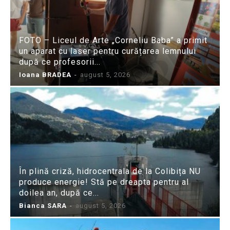
FOTO – Liceul de Arte „Corneliu Baba” a primit
un aparat cu laser pentru curățarea lemnului
după ce profesorii...
Ioana BRADEA
-
august 5, 2026
În plină criză, hidrocentrala de la Colibița NU
produce energie! Stă pe dreapta pentru al
doilea an, după ce...
Bianca SARA
-
august 5, 2026