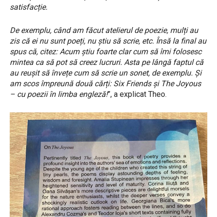
satisfacție.
De exemplu, când am făcut atelierul de poezie, mulți au
zis că ei nu sunt poeți, nu știu să scrie, etc. Însă la final au
spus că, citez: Acum știu foarte clar cum să îmi folosesc
mintea ca să pot să creez lucruri. Asta pe lângă faptul că
au reușit să învețe cum să scrie un sonet, de exemplu. Și
am scos împreună două cărți: Six Friends și The Joyous
– cu poezii în limba engleză!
”, a explicat Theo.