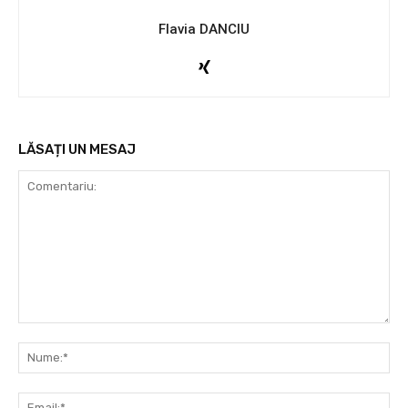
Flavia DANCIU
LĂSAȚI UN MESAJ
Comentariu:
Nu
Ema