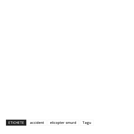
ETICHETE
accident
elicopter smurd
Tagu