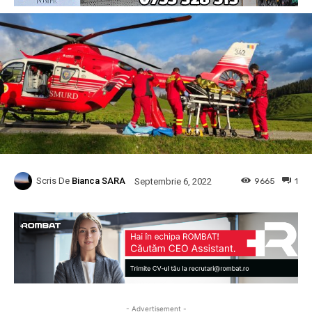
Scris De
Bianca SARA
9665
1
Septembrie 6, 2022
- Advertisement -