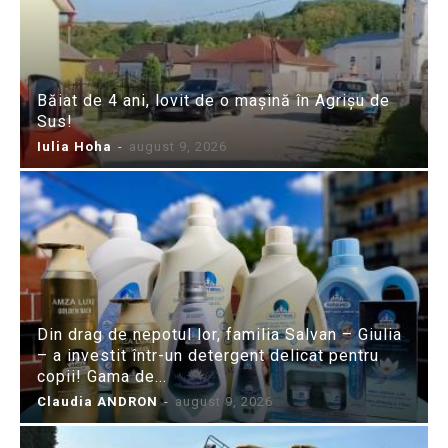
Băiat de 4 ani, lovit de o mașină în Agrișu de
Sus!
Iulia Hoha
-
august 9, 2026
Din drag de nepotul lor, familia Salvan – Giulia
– a investit într-un detergent delicat pentru
copii! Gama de...
Claudia ANDRON
-
august 9, 2026