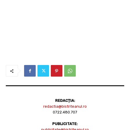
REDACȚIA:
redactia@bistriteanul.ro
0722.480.707
PUBLICITATE:
publicitate@bistriteanul.ro