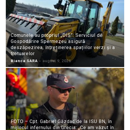
Comunele au propriul „DIS”: Serviciul de
Gospodărire Spermezeu asigură
deszăpezirea, întreținerea spațiilor verzi și a
trotuarelor
Bianca SARA
-
august 9, 2026
FOTO – Cpt. Gabriel Găzdac de la ISU BN, în
mijlocul infernului din Grecia: „Ce am văzut în...