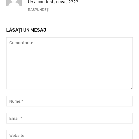
Un alcooltest , ceva , ????
RĂSPUNDEȚI
LĂSAȚI UN MESAJ
Comentariu:
Nu
Ema
Web