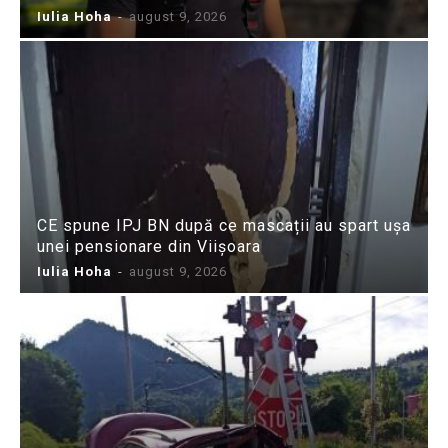
Iulia Hoha
-
august 9, 2026
CE spune IPJ BN după ce mascații au spart ușa
unei pensionare din Viișoara
Iulia Hoha
-
august 9, 2026