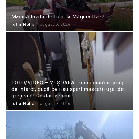
Mașină lovită de tren, la Măgura Ilvei!
Iulia Hoha
-
august 9, 2026
FOTO/VIDEO – VIIȘOARA: Pensionară în prag
de infarct, după ce i-au spart mascații ușa, din
greșeală! Căutau vecinii…
Iulia Hoha
-
august 9, 2026