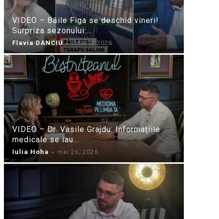
VIDEO – Băile Figa se deschid vineri!
Surpriza sezonului:...
Flavia DANCIU
-
iunie 9, 2026
VIDEO – Dr. Vasile Grajdu: Informațiile
medicale se iau...
Iulia Hoha
-
mai 26, 2026