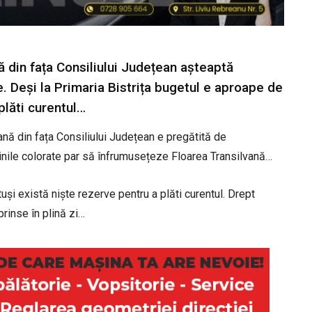
ă din fața Consiliului Județean așteaptă
e. Deși la Primaria Bistrița bugetul e aproape de
plăti curentul…
ană din fața Consiliului Județean e pregătită de
minile colorate par să înfrumusețeze Floarea Transilvană…
tuși există niște rezerve pentru a plăti curentul. Drept
prinse în plină zi…