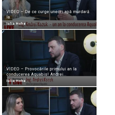
VIDEO – De ce curge uneori apă murdară
la...
Iulia Hoha
-
iulie 24, 2026
VIDEO – Provocările primului an la
conducerea Aquabis! Andrei...
Iulia Hoha
-
iulie 21, 2026