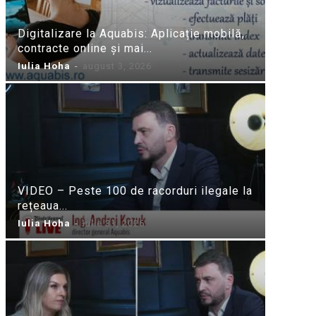
Digitalizare la Aquabis: Aplicație mobilă,
contracte online și mai...
Iulia Hoha
-
august 3, 2026
VIDEO – Peste 100 de racorduri ilegale la
rețeaua...
Iulia Hoha
-
iulie 31, 2026