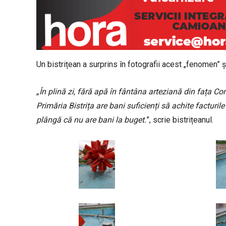
Un bistrițean a surprins în fotografii acest „fenomen” 
„În plină zi, fără apă în fântâna arteziană din fața C
Primăria Bistrița are bani suficienți să achite facturil
plângă că nu are bani la buget.
”, scrie bistrițeanul.