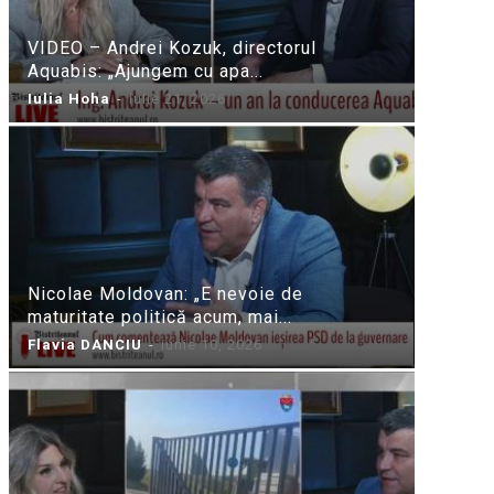
VIDEO – Andrei Kozuk, directorul
Aquabis: „Ajungem cu apa...
Iulia Hoha
-
iulie 21, 2026
Nicolae Moldovan: „E nevoie de
maturitate politică acum, mai...
Flavia DANCIU
-
iunie 10, 2026