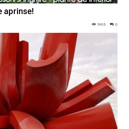
e aprinse!
1903
0