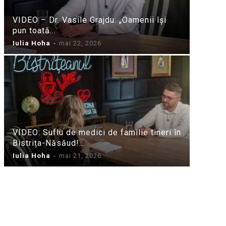
VIDEO – Dr. Vasile Grajdu: „Oamenii își
pun toată...
Iulia Hoha
-
mai 22, 2026
VIDEO: Suflu de medici de familie tineri în
Bistrița-Năsăud!...
Iulia Hoha
-
mai 21, 2026