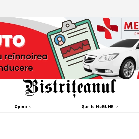
Opinii
Știrile NeBUNE