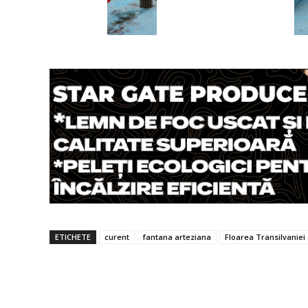
ETICHETE
curent
fantana arteziana
Floarea Transilvaniei