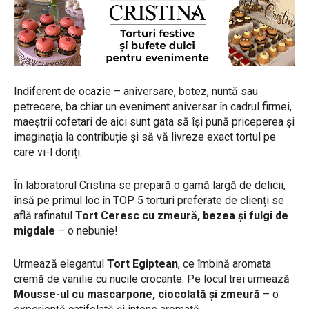
Indiferent de ocazie – aniversare, botez, nuntă sau
petrecere, ba chiar un eveniment aniversar în cadrul firmei,
maeștrii cofetari de aici sunt gata să își pună priceperea și
imaginația la contribuție și să vă livreze exact tortul pe
care vi-l doriți.
În laboratorul Cristina se prepară o gamă largă de delicii,
însă pe primul loc în TOP 5 torturi preferate de clienți se
află rafinatul
Tort Ceresc cu zmeură, bezea și fulgi de
migdale
– o nebunie!
Urmează elegantul
⁠Tort Egiptean
, ce îmbină aromata
cremă de vanilie cu nucile crocante. Pe locul trei urmează
Mousse-ul cu mascarpone, ciocolată și zmeură
– o