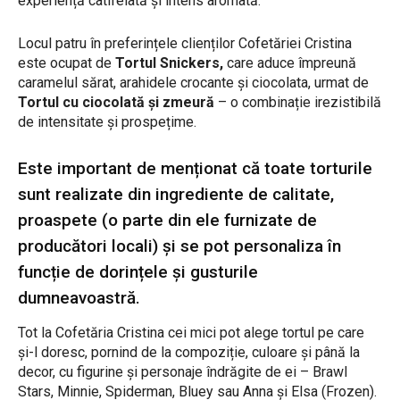
experiență catifelată și intens aromată.
Locul patru în preferințele clienților Cofetăriei Cristina
este ocupat de
Tortul Snickers,
care aduce împreună
caramelul sărat, arahidele crocante și ciocolata, urmat de
Tortul cu ciocolată și zmeură
– o combinație irezistibilă
de intensitate și prospețime.
Este important de menționat că toate torturile
sunt realizate din ingrediente de calitate,
proaspete (o parte din ele furnizate de
producători locali) și se pot personaliza în
funcție de dorințele și gusturile
dumneavoastră.
Tot la Cofetăria Cristina cei mici pot alege tortul pe care
și-l doresc, pornind de la compoziție, culoare și până la
decor, cu figurine și personaje îndrăgite de ei – Brawl
Stars, Minnie, Spiderman, Bluey sau Anna și Elsa (Frozen).