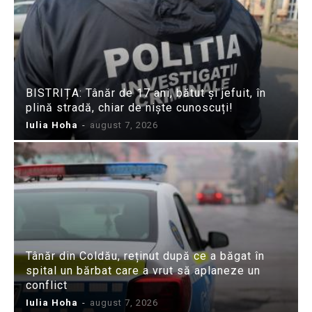
BISTRIȚA: Tânăr de 17 ani, bătut și jefuit, în
plină stradă, chiar de niște cunoscuți!
Iulia Hoha
-
august 7, 2026
Tânăr din Coldău, reținut după ce a băgat în
spital un bărbat care a vrut să aplaneze un
conflict
Iulia Hoha
-
august 7, 2026