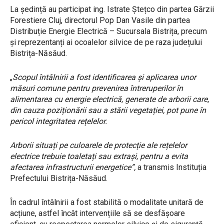
La ședință au participat ing. Istrate Ștețco din partea Gărzii
Forestiere Cluj, directorul Pop Dan Vasile din partea
Distribuție Energie Electrică – Sucursala Bistrița, precum
și reprezentanți ai ocoalelor silvice de pe raza județului
Bistrița-Năsăud.
„
Scopul întâlnirii a fost identificarea și aplicarea unor
măsuri comune pentru prevenirea întreruperilor în
alimentarea cu energie electrică, generate de arborii care,
din cauza poziționării sau a stării vegetației, pot pune în
pericol integritatea rețelelor.
Arborii situați pe culoarele de protecție ale rețelelor
electrice trebuie toaletați sau extrași, pentru a evita
afectarea infrastructurii energetice”,
a transmis Instituția
Prefectului Bistrița-Năsăud.
În cadrul întâlnirii a fost stabilită o modalitate unitară de
acțiune, astfel încât intervențiile să se desfășoare