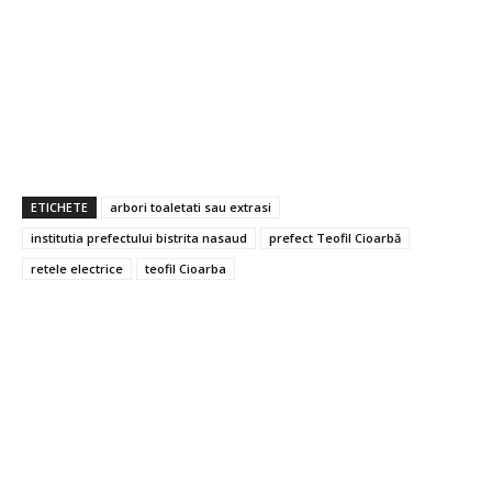
ETICHETE
arbori toaletati sau extrasi
institutia prefectului bistrita nasaud
prefect Teofil Cioarbă
retele electrice
teofil Cioarba