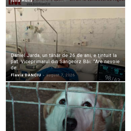
Iulia Hoha
-
august 8, 2026
Daniel Jarda, un tânăr de 26 de ani, e țintuit la
pat. Viceprimarul din Sângeorz Băi: ”Are nevoie
de...
Flavia DANCIU
-
august 7, 2026