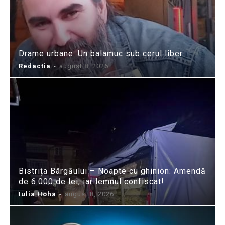
Drame urbane: Un balamuc sub cerul liber
Redactia
-
august 8, 2026
Bistrița Bârgăului – Noapte cu ghinion: Amendă
de 6.000 de lei, iar lemnul confiscat!
Iulia Hoha
-
august 8, 2026