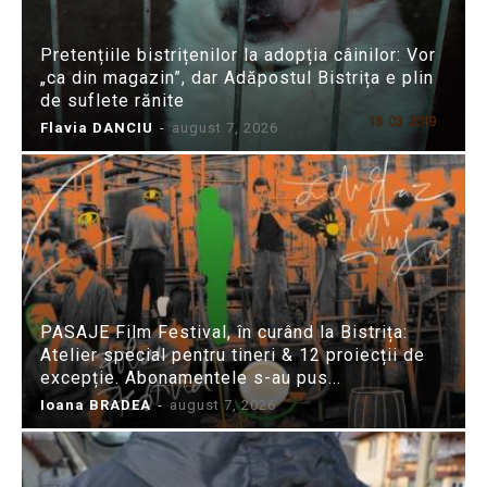
Pretențiile bistrițenilor la adopția câinilor: Vor
„ca din magazin”, dar Adăpostul Bistrița e plin
de suflete rănite
Flavia DANCIU
-
august 7, 2026
PASAJE Film Festival, în curând la Bistrița:
Atelier special pentru tineri & 12 proiecții de
excepție. Abonamentele s-au pus...
Ioana BRADEA
-
august 7, 2026