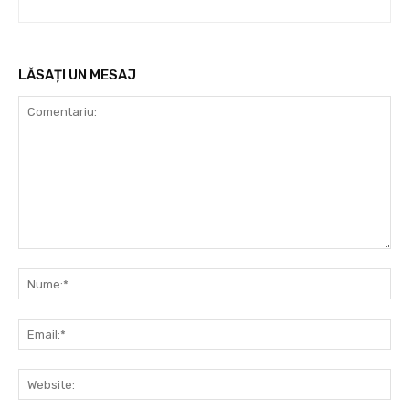
LĂSAȚI UN MESAJ
Comentariu:
Nu
Ema
Web