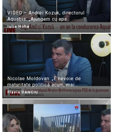
VIDEO – Andrei Kozuk, directorul
Aquabis: „Ajungem cu apa...
Iulia Hoha
-
iulie 21, 2026
Nicolae Moldovan: „E nevoie de
maturitate politică acum, mai...
Flavia DANCIU
-
iunie 10, 2026