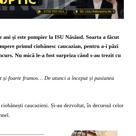
e ani și este pompier la ISU Năsăud. Soarta a făcut
cumpere primul ciobănesc caucazian, pentru a-i păzi
ncurs. Nu mică le-a fost surpriza când s-au trezit cu
 și foarte frumos… De atunci a început și pasiunea
 ciobănești caucazieni. Și-au dezvoltat, în decursul celor
nnel.