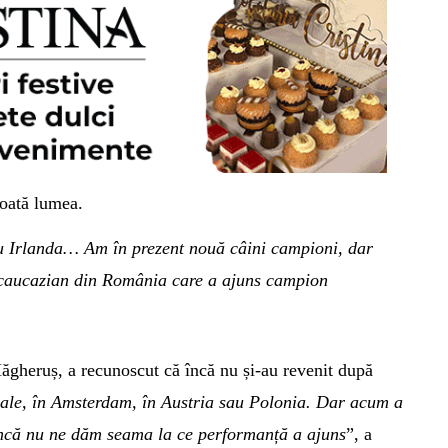
toată lumea.
u Irlanda… Am în prezent nouă câini campioni, dar
c caucazian din România care a ajuns campion
Măgheruș, a recunoscut că încă nu și-au revenit după
ale, în Amsterdam, în Austria sau Polonia. Dar acum a
 Încă nu ne dăm seama la ce performanță a ajuns
”, a