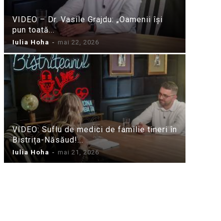
VIDEO – Dr. Vasile Grajdu: „Oamenii își
pun toată...
Iulia Hoha
-
mai 22, 2026
VIDEO: Suflu de medici de familie tineri în
Bistrița-Năsăud!...
Iulia Hoha
-
mai 21, 2026