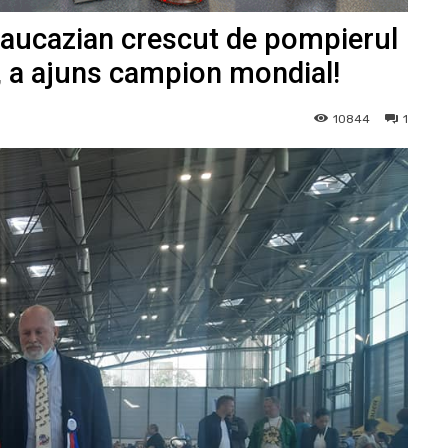
caucazian crescut de pompierul
, a ajuns campion mondial!
10844
1