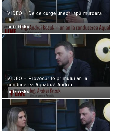
VIDEO – De ce curge uneori apă murdară
la...
Iulia Hoha
-
iulie 24, 2026
VIDEO – Provocările primului an la
conducerea Aquabis! Andrei...
Iulia Hoha
-
iulie 21, 2026