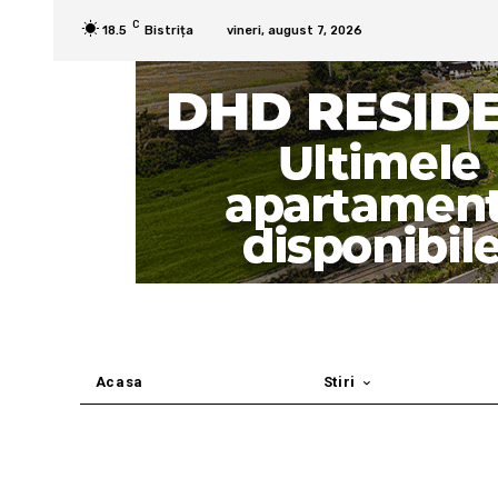
C
18.5
Bistrița
vineri, august 7, 2026
Acasa
Stiri