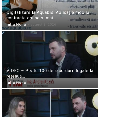
Digitalizare la Aquabis: Aplicație mobilă,
contracte online și mai...
Iulia Hoha
-
august 3, 2026
VIDEO – Peste 100 de racorduri ilegale la
rețeaua...
Iulia Hoha
-
iulie 31, 2026