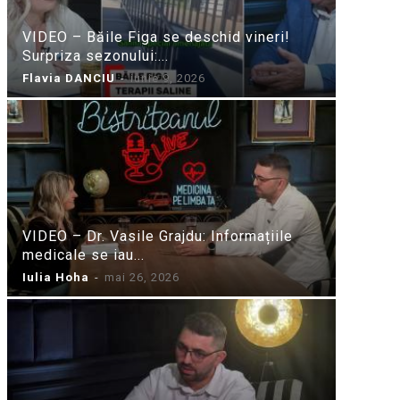
VIDEO – Băile Figa se deschid vineri!
Surpriza sezonului:...
Flavia DANCIU
-
iunie 9, 2026
VIDEO – Dr. Vasile Grajdu: Informațiile
medicale se iau...
Iulia Hoha
-
mai 26, 2026