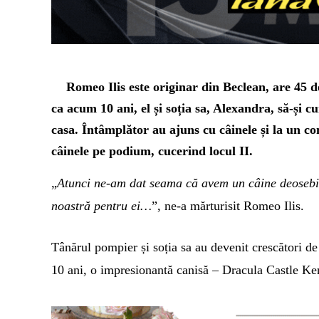
Romeo Ilis este originar din Beclean, are 45 d
ca acum 10 ani, el și soția sa, Alexandra, să-și 
casa. Întâmplător au ajuns cu câinele și la un co
câinele pe podium, cucerind locul II.
„
Atunci ne-am dat seama că avem un câine deosebit
noastră pentru ei…
”, ne-a mărturisit Romeo Ilis.
Tânărul pompier și soția sa au devenit crescători de
10 ani, o impresionantă canisă – Dracula Castle Ke