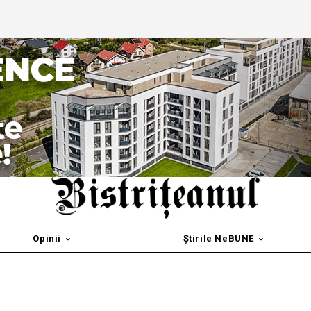
Opinii
Știrile NeBUNE