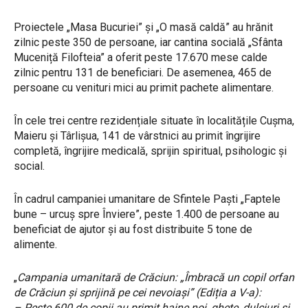
Proiectele „Masa Bucuriei” și „O masă caldă” au hrănit
zilnic peste 350 de persoane, iar cantina socială „Sfânta
Muceniță Filofteia” a oferit peste 17.670 mese calde
zilnic pentru 131 de beneficiari. De asemenea, 465 de
persoane cu venituri mici au primit pachete alimentare.
În cele trei centre rezidențiale situate în localitățile Cușma,
Maieru și Târlișua, 141 de vârstnici au primit îngrijire
completă, îngrijire medicală, sprijin spiritual, psihologic și
social.
În cadrul campaniei umanitare de Sfintele Paști „Faptele
bune – urcuș spre Înviere”, peste 1.400 de persoane au
beneficiat de ajutor și au fost distribuite 5 tone de
alimente.
„
Campania umanitară de Crăciun: „Îmbracă un copil orfan
de Crăciun și sprijină pe cei nevoiași” (Ediția a V-a):
– Peste 600 de copii au primit haine noi, ghete, dulciuri și