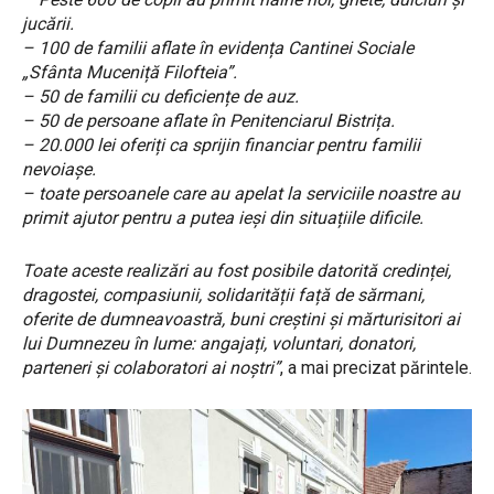
jucării.
– 100 de familii aflate în evidența Cantinei Sociale
„Sfânta Muceniță Filofteia”.
– 50 de familii cu deficiențe de auz.
– 50 de persoane aflate în Penitenciarul Bistrița.
– 20.000 lei oferiți ca sprijin financiar pentru familii
nevoiașe.
– toate persoanele care au apelat la serviciile noastre au
primit ajutor pentru a putea ieși din situațiile dificile.
Toate aceste realizări au fost posibile datorită credinței,
dragostei, compasiunii, solidarității față de sărmani,
oferite de dumneavoastră, buni creștini și mărturisitori ai
lui Dumnezeu în lume: angajați, voluntari, donatori,
parteneri și colaboratori ai noștri”
, a mai precizat părintele.