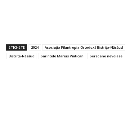
ETICHETE
2024
Asociația Filantropia Ortodoxă Bistrița-Năsăud
Bistrița-Năsăud
parintele Marius Pintican
persoane nevoiase