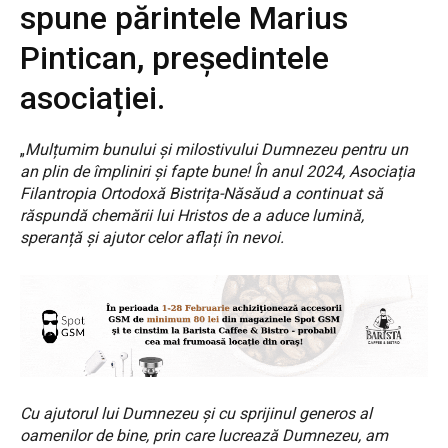
spune părintele Marius
Pintican, președintele
asociației.
„
Mulțumim bunului și milostivului Dumnezeu pentru un
an plin de împliniri și fapte bune! În anul 2024, Asociația
Filantropia Ortodoxă Bistrița-Năsăud a continuat să
răspundă chemării lui Hristos de a aduce lumină,
speranță și ajutor celor aflați în nevoi.
Cu ajutorul lui Dumnezeu și cu sprijinul generos al
oamenilor de bine, prin care lucrează Dumnezeu, am