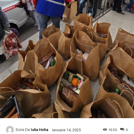
Scris De
Iulia Hoha
1535
0
Ianuarie 14, 2025