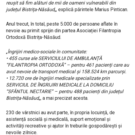
reușit să fim alături de mii de oameni vulnerabili din
județul Bistrița-Năsăud
„, explică părintele Marius Pintican.
Anul trecut, în total, peste 5.000 de persoane aflate în
nevoie au primit sprijin din partea Asociației Filantropia
Ortodoxă Bistrița-Năsăud.
„
Îngrijiri medico-sociale în comunitate:
• 455 curse ale SERVICIULUI DE AMBULANȚĂ
“FILANTROPIA ORTODOXĂ” – pentru 461 pacienți care au
avut nevoie de transport medical și 158.524 km parcurși.
• 12.720 ore de îngrijiri medicale specializate prin
SERVICIUL DE ÎNGRIJIRI MEDICALE LA DOMICILIU
“SFÂNTUL NECTARIE” – pentru 488 pacienți din județul
Bistrița-Năsăud
„, a mai precizat acesta.
230 de vârstnici au avut parte, în propria locuință, de
asistență socială și medicală, suport emoțional și
activități recreative și ajutor în treburile gospodărești și
nevoile zilnice.