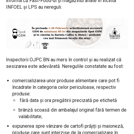
informa că Fast-Food-ul și magazinul aflate în incinta
INFOEL și LPS au nereguli.
Inspectorii OJPC BN au mers în control și au realizat că
sesizarea este adevărată. Neregulile constatate au fost:
comercializarea unor produse alimentare care pot fi
încadrate în categoria celor periculoase, respectiv
produse:
fără data și ora pregătirii precizată pe etichetă
brânză scoasă din ambalajul original fără termen de
valabilitate;
expunerea spre vânzare de cartofi prăjiți și maioneză,
produse care sunt interzise de la comercializare în