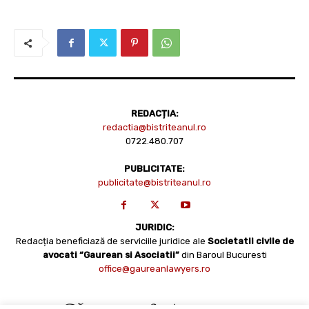
REDACȚIA:
redactia@bistriteanul.ro
0722.480.707
PUBLICITATE:
publicitate@bistriteanul.ro
JURIDIC:
Redacția beneficiază de serviciile juridice ale
Societatii civile de
avocati “Gaurean si Asociatii”
din Baroul Bucuresti
office@gaureanlawyers.ro