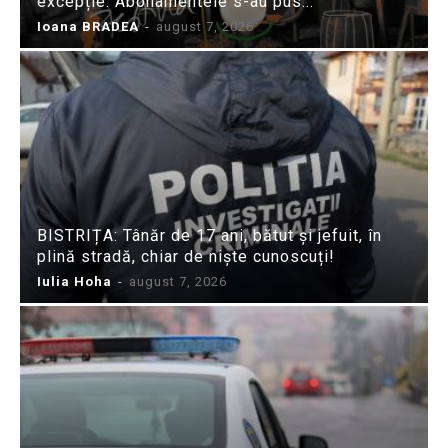
excepție. Abonamentele s-au pus...
Ioana BRADEA
-
august 7, 2026
BISTRIȚA: Tânăr de 17 ani, bătut și jefuit, în
plină stradă, chiar de niște cunoscuți!
Iulia Hoha
-
august 7, 2026