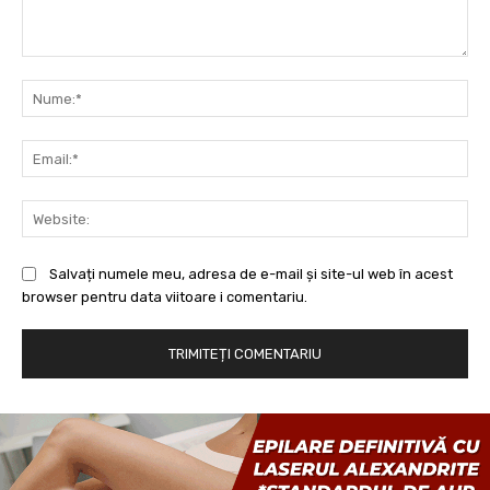
Comentariu:
Nu
Ema
Web
Salvați numele meu, adresa de e-mail și site-ul web în acest
browser pentru data viitoare i comentariu.