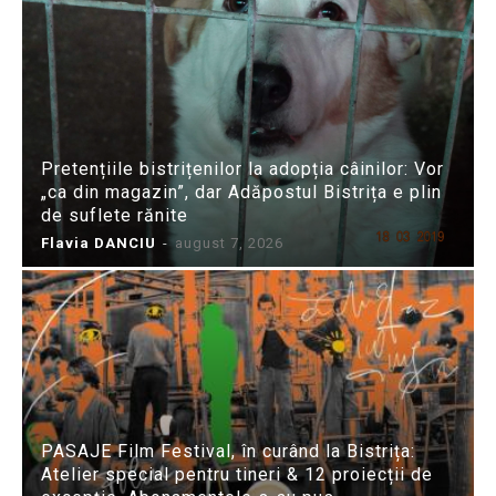
Pretențiile bistrițenilor la adopția câinilor: Vor
„ca din magazin”, dar Adăpostul Bistrița e plin
de suflete rănite
Flavia DANCIU
-
august 7, 2026
PASAJE Film Festival, în curând la Bistrița:
Atelier special pentru tineri & 12 proiecții de