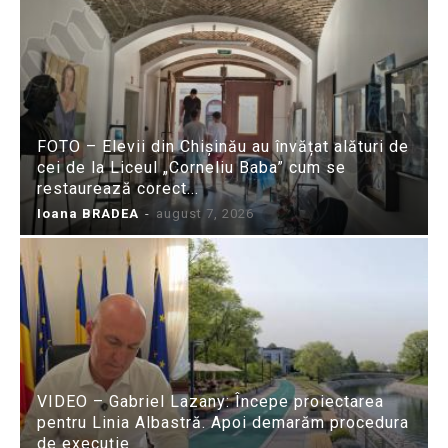
FOTO – Elevii din Chișinău au învățat alături de
cei de la Liceul „Corneliu Baba” cum se
restaurează corect...
Ioana BRADEA
-
august 7, 2026
VIDEO – Gabriel Lazany: Începe proiectarea
pentru Linia Albastră. Apoi demarăm procedura
de execuție