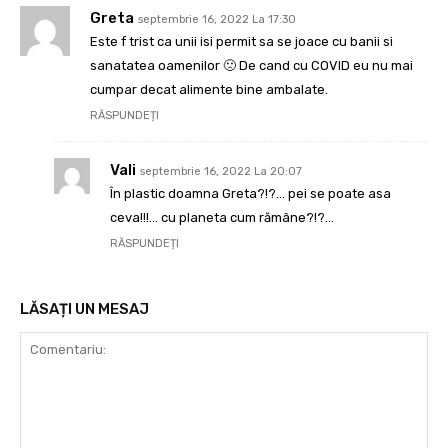
Greta
septembrie 16, 2022 La 17:30
Este f trist ca unii isi permit sa se joace cu banii si
sanatatea oamenilor 🙁 De cand cu COVID eu nu mai
cumpar decat alimente bine ambalate.
RĂSPUNDEȚI
Vali
septembrie 16, 2022 La 20:07
În plastic doamna Greta?!?… pei se poate asa
ceva!!!… cu planeta cum rămâne?!?…
RĂSPUNDEȚI
LĂSAȚI UN MESAJ