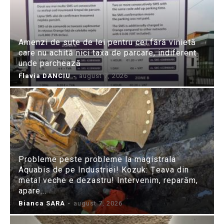
Amenzi de sute de lei pentru cei fără vinietă
care nu achită nici taxa de parcare, indiferent
unde parchează
Flavia DANCIU
-
august 7, 2026
Probleme peste probleme la magistrala
Aquabis de pe Industriei! Kozuk: Țeava din
metal veche e dezastru! Intervenim, reparăm,
apare...
Bianca SARA
-
august 7, 2026