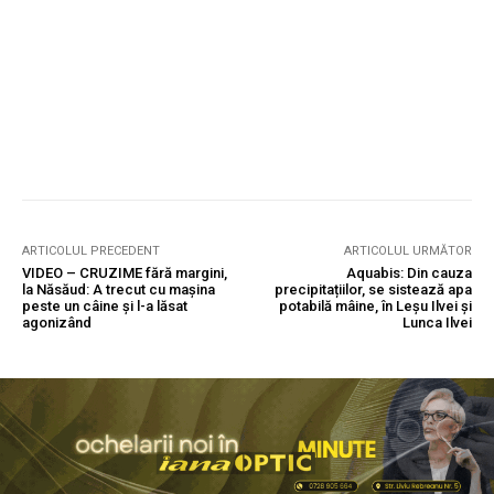
ARTICOLUL PRECEDENT
ARTICOLUL URMĂTOR
VIDEO – CRUZIME fără margini,
Aquabis: Din cauza
la Năsăud: A trecut cu mașina
precipitațiilor, se sistează apa
peste un câine și l-a lăsat
potabilă mâine, în Leșu Ilvei și
agonizând
Lunca Ilvei