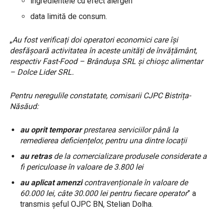
ingredientele cu efect alergen
data limită de consum.
„
Au fost verificați doi operatori economici care își
desfășoară activitatea în aceste unități de învățământ,
respectiv Fast-Food – Brândușa SRL și chioșc alimentar
– Dolce Lider SRL.
Pentru neregulile constatate, comisarii CJPC Bistrița-
Năsăud:
au oprit temporar
prestarea serviciilor până la
remedierea deficiențelor, pentru una dintre locații
au retras
de la comercializare produsele
considerate a
fi periculoase în valoare de 3.800 lei
au aplicat amenzi
contravenționale în valoare de
60.000 lei, câte 30.000 lei pentru fiecare operator
” a
transmis șeful OJPC BN, Stelian Dolha.