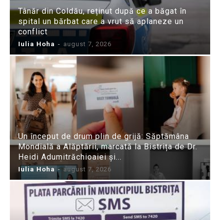
Tânăr din Coldău, reținut după ce a băgat în
spital un bărbat care a vrut să aplaneze un
conflict
Iulia Hoha
-
august 7, 2026
Un început de drum plin de grijă: Săptămâna
Mondială a Alăptării, marcată la Bistrița de Dr.
Heidi Adumitrăchioaiei și...
Iulia Hoha
-
august 7, 2026