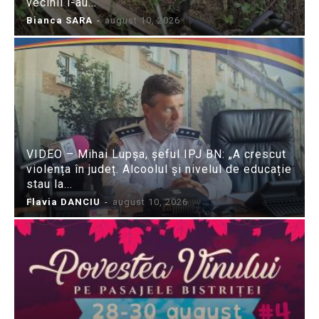
vecinii l-au...
Bianca SARA
-
august 10, 2026
VIDEO – Mihai Lupșa, șeful IPJ BN: „A crescut
violența în județ. Alcoolul și nivelul de educație
stau la...
Flavia DANCIU
-
august 10, 2026