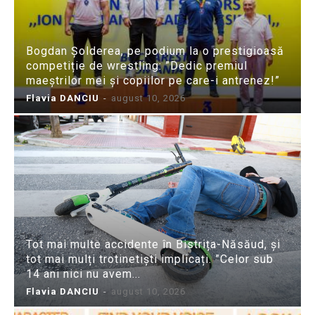
Bogdan Șolderea, pe podium la o prestigioasă
competiție de wrestling: ”Dedic premiul
maeștrilor mei și copiilor pe care-i antrenez!”
Flavia DANCIU
-
august 10, 2026
Tot mai multe accidente în Bistrița-Năsăud, și
tot mai mulți trotinetiști implicați. ”Celor sub
14 ani nici nu avem...
Flavia DANCIU
-
august 10, 2026