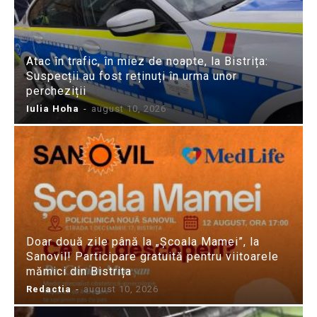
Atac în trafic, în miez de noapte, la Bistrița:
Suspecții au fost reținuți în urma unor
percheziții
Iulia Hoha
-
august 10, 2026
Doar două zile până la „Școala Mamei”, la
Sanovil! Participare gratuită pentru viitoarele
mămici din Bistrița
Redactia
-
august 10, 2026