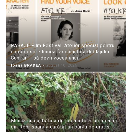
PASAJE Film Festival: Atelier special pentru
copii despre lumea fascinantă a dublajului.
Cum ar fi să devii vocea unui...
Ioana BRADEA
-
august 10, 2026
Munca unuia, bătaia de joc a altora: un localnic
din Rebrișoara a curățat un pârâu pe gratis,