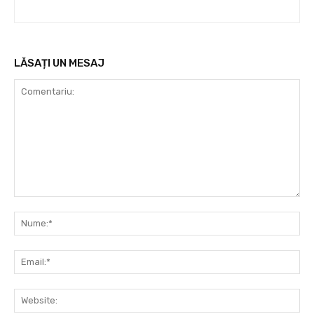
LĂSAȚI UN MESAJ
Comentariu:
Nu
Ema
Web