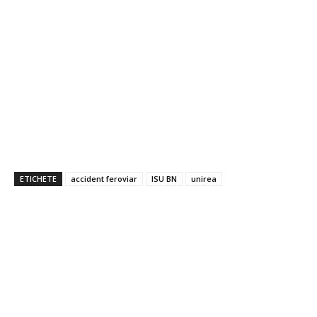
ETICHETE
accident feroviar
ISU BN
unirea