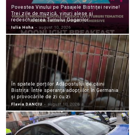
Povestea Vinului pe Pasajele Bistriței revine!
Trei zile de muzică, vinuri alese și
redeschiderea Turnului Dogarilor
Iulia Hoha
-
august 10, 2026
În spatele porților Adăpostului de câini
Bistrița: Între speranța adopțiilor în Germania
și provocările de zi cu zi
Flavia DANCIU
-
august 10, 2026