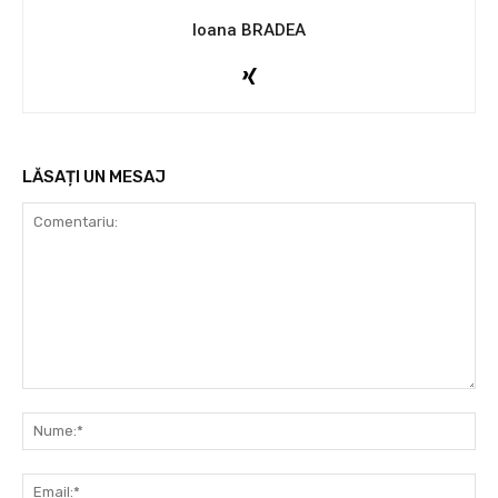
Ioana BRADEA
LĂSAȚI UN MESAJ
Comentariu:
Nu
Ema