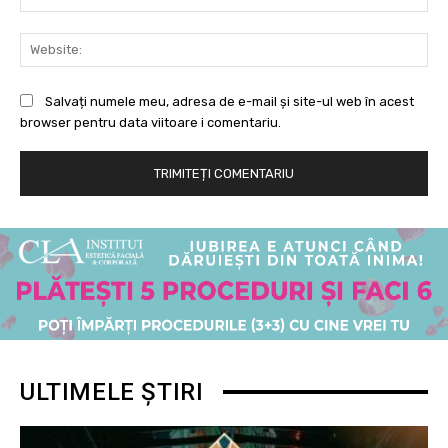
Web
Salvați numele meu, adresa de e-mail și site-ul web în acest
browser pentru data viitoare i comentariu.
ULTIMELE ȘTIRI