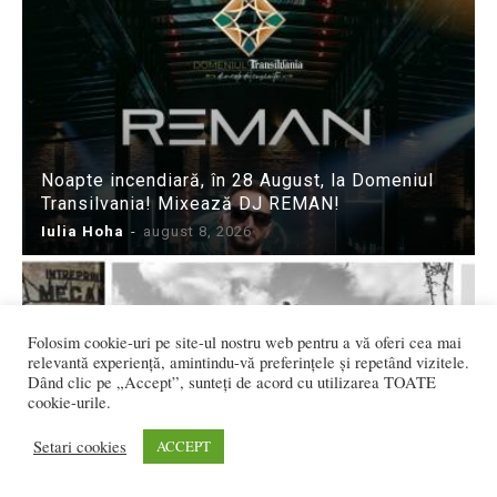
Noapte incendiară, în 28 August, la Domeniul
Transilvania! Mixează DJ REMAN!
Iulia Hoha
-
august 8, 2026
Folosim cookie-uri pe site-ul nostru web pentru a vă oferi cea mai
relevantă experiență, amintindu-vă preferințele și repetând vizitele.
Dând clic pe „Accept”, sunteți de acord cu utilizarea TOATE
cookie-urile.
ALTE Vremuri. Amintiri despre MEBIS, Fabrica
Setari cookies
ACCEPT
Mecanica Bistrița: Una dintre cele mai
frumoase și mai curate din zona industrială:...