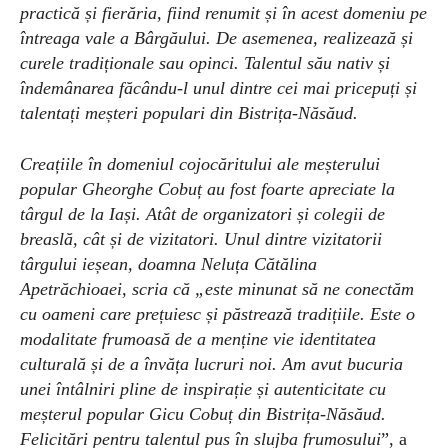
practică și fierăria, fiind renumit și în acest domeniu pe
întreaga vale a Bârgăului. De asemenea, realizează și
curele tradiționale sau opinci. Talentul său nativ și
îndemânarea făcându-l unul dintre cei mai pricepuți și
talentați meșteri populari din Bistrița-Năsăud.
Creațiile în domeniul cojocăritului ale meșterului
popular Gheorghe Cobuț au fost foarte apreciate la
târgul de la Iași. Atât de organizatori și colegii de
breaslă, cât și de vizitatori. Unul dintre vizitatorii
târgului ieșean, doamna Neluța Cătălina
Apetrăchioaei, scria că „este minunat să ne conectăm
cu oameni care prețuiesc și păstrează tradițiile. Este o
modalitate frumoasă de a menține vie identitatea
culturală și de a învăța lucruri noi. Am avut bucuria
unei întâlniri pline de inspirație și autenticitate cu
meșterul popular Gicu Cobuț din Bistrița-Năsăud.
Felicitări pentru talentul pus în slujba frumosului
”, a