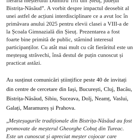
fierăria meșterului Dumitru Trif din Șieuț, județul
Bistrița-Năsăud”. A vorbit despre impactul deosebit al
unei astfel de acțiuni interdisciplinare ce a avut loc în
primăvara anului 2025 pentru elevii clasei a VIII-a de
la Școala Gimnazială din Șieuț. Prezentarea a fost
foarte bine primită de public, stârnind interesul
participanților. Cu atât mai mult cu cât fierăritul este un
meșteșug străvechi, însă destul de puțin cunoscut și
practicat astăzi.
Au susținut comunicări științifice peste 40 de invitați
din centre de cercetare din Iași, București, Cluj, Bacău,
Bistrița-Năsăud, Sibiu, Suceava, Dolj, Neamț, Vaslui,
Galați, Maramureș și Prahova.
„
Meșteșugurile tradiționale din Bistrița-Năsăud au fost
promovate de meșterul Gheorghe Cobuț din Tureac.
Este un cunoscut și apreciat meșter cojocar care