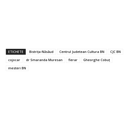
ETICHETE
Bistrița-Năsăud
Centrul Judetean Cultura BN
CJC BN
cojocar
dr Smaranda Muresan
fierar
Gheorghe Cobuț
mesteri BN