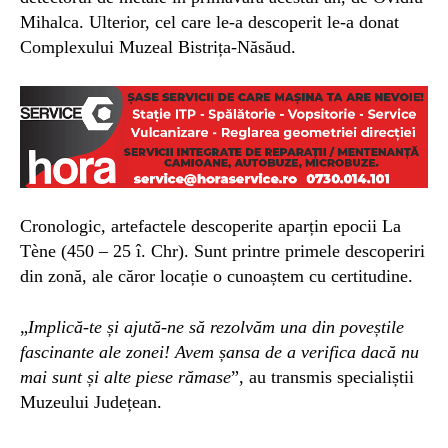
Mihalca. Ulterior, cel care le-a descoperit le-a donat
Complexului Muzeal Bistrița-Năsăud.
Cronologic, artefactele descoperite aparțin epocii La
Tène (450 – 25 î. Chr). Sunt printre primele descoperiri
din zonă, ale căror locație o cunoaștem cu certitudine.
„
Implică-te și ajută-ne să rezolvăm una din poveștile
fascinante ale zonei! Avem șansa de a verifica dacă nu
mai sunt și alte piese rămase
”, au transmis specialiștii
Muzeului Județean.