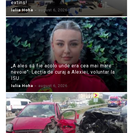
extins!
Iulia Hoha
-
august 6, 2026
„A ales să fie acolo unde era cea mai mare
nevoie”: Lecția de curaj a Alexiei, voluntar la
ISU...
Iulia Hoha
-
august 6, 2026