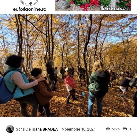
Scris De
Ioana BRADEA
6196
0
Noiembrie 10, 2021