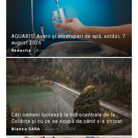
AQUABIS: Avarii și întreruperi de apă, astăzi, 7
august 2026
Redactia
-
august 7, 2026
Câți oameni lucrează la hidrocentrala de la
Colibița și cu ce se ocupă de când s-a stricat:
Bianca SARA
-
august 7, 2026