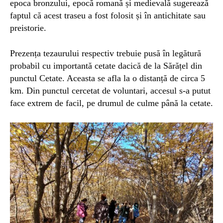
epoca bronzului, epocă romană și medievală sugerează
faptul că acest traseu a fost folosit și în antichitate sau
preistorie.
Prezența tezaurului respectiv trebuie pusă în legătură
probabil cu importantă cetate dacică de la Sărățel din
punctul Cetate. Aceasta se afla la o distanță de circa 5
km. Din punctul cercetat de voluntari, accesul s-a putut
face extrem de facil, pe drumul de culme până la cetate.