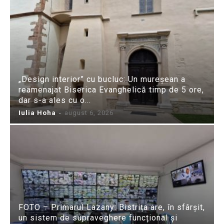
„Design interior” cu bucluc: Un mureșean a
reamenajat Biserica Evanghelică timp de 5 ore,
dar s-a ales cu o...
Iulia Hoha
-
august 6, 2026
FOTO – Primarul Lazany: Bistrița are, în sfârșit,
un sistem de supraveghere funcțional și