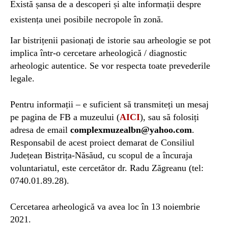
Există șansa de a descoperi și alte informații despre
existența unei posibile necropole în zonă.
Iar bistrițenii pasionați de istorie sau arheologie se pot
implica într-o cercetare arheologică / diagnostic
arheologic autentice. Se vor respecta toate prevederile
legale.
Pentru informații – e suficient să transmiteți un mesaj
pe pagina de FB a muzeului (
AICI
), sau să folosiți
adresa de email
complexmuzealbn@yahoo.com
.
Responsabil de acest proiect demarat de Consiliul
Județean Bistrița-Năsăud, cu scopul de a încuraja
voluntariatul, este cercetător dr. Radu Zăgreanu (tel:
0740.01.89.28).
Cercetarea arheologică va avea loc în 13 noiembrie
2021.