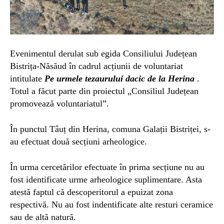
Evenimentul derulat sub egida Consiliului Județean
Bistrița-Năsăud în cadrul acțiunii de voluntariat
intitulate
Pe urmele tezaurului dacic de la Herina
.
Totul a făcut parte din proiectul „Consiliul Județean
promovează voluntariatul”.
În punctul Tâuț din Herina, comuna Galații Bistriței, s-
au efectuat două secțiuni arheologice.
În urma cercetărilor efectuate în prima secțiune nu au
fost identificate urme arheologice suplimentare. Asta
atestă faptul că descoperitorul a epuizat zona
respectivă. Nu au fost indentificate alte resturi ceramice
sau de altă natură.