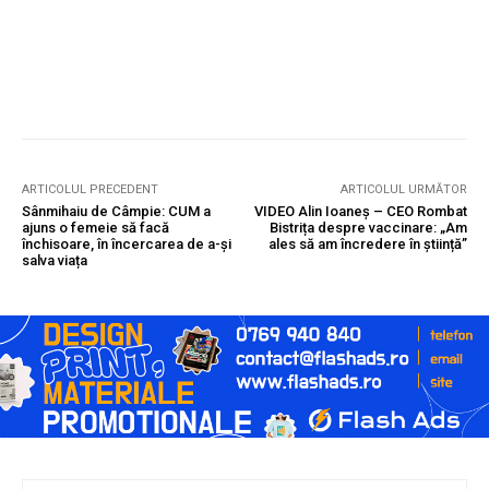
ARTICOLUL PRECEDENT
ARTICOLUL URMĂTOR
Sânmihaiu de Câmpie: CUM a
VIDEO Alin Ioaneș – CEO Rombat
ajuns o femeie să facă
Bistrița despre vaccinare: „Am
închisoare, în încercarea de a-și
ales să am încredere în știință”
salva viața