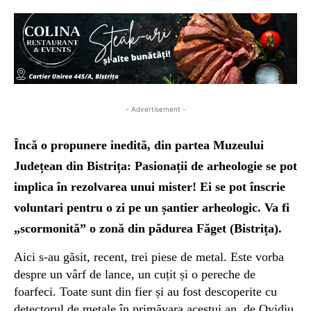
- Advertisement -
Încă o propunere inedită, din partea Muzeului
Județean din Bistrița: Pasionații de
arheologie se pot
implica în rezolvarea unui mister! Ei se pot înscrie
voluntari pentru o zi pe un șantier arheologic. Va fi
„scormonită” o zonă din pădurea Făget (Bistrița).
Aici s-au găsit, recent, trei piese de metal. Este vorba
despre un vârf de lance, un cuțit și o pereche de
foarfeci. Toate sunt din fier și au fost descoperite cu
detectorul de metale în primăvara acestui an, de Ovidiu