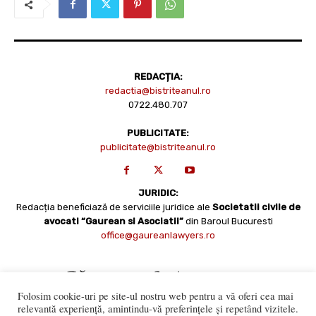
REDACȚIA:
redactia@bistriteanul.ro
0722.480.707
PUBLICITATE:
publicitate@bistriteanul.ro
JURIDIC:
Redacția beneficiază de serviciile juridice ale
Societatii civile de
avocati “Gaurean si Asociatii”
din Baroul Bucuresti
office@gaureanlawyers.ro
Folosim cookie-uri pe site-ul nostru web pentru a vă oferi cea mai
relevantă experiență, amintindu-vă preferințele și repetând vizitele.