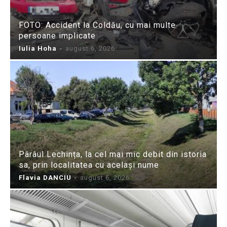
FOTO: Accident la Coldău, cu mai multe
persoane implicate
Iulia Hoha
-
august 6, 2026
Pârâul Lechința, la cel mai mic debit din istoria
sa, prin localitatea cu același nume
Flavia DANCIU
-
august 6, 2026