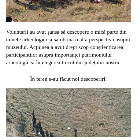
Voluntarii au avut șansa să descopere o mică parte din
tainele arheologiei și să obțină o altă perspectivă asupra
muzeului. Acțiunea a avut drept scop conștientizarea
participanților asupra importanței patrimoniului
arheologic și înțelegerea trecutului județului nostru.
În teren s-au făcut noi descoperiri!