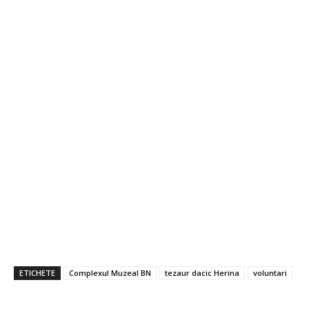
ETICHETE
Complexul Muzeal BN
tezaur dacic Herina
voluntari