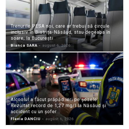
Trenurile PESA noi, care ar trebui să circule
inclusiv în Bistrița-Năsăud, stau degeaba în
soare, la București
Bianca SARA
-
august 6, 2026
Alcoolul a făcut prăpăd ieri pe șosele:
Rezultat record de 1,27 mg/l la Năsăud și
accident cu un șofer...
Flavia DANCIU
-
august 6, 2026