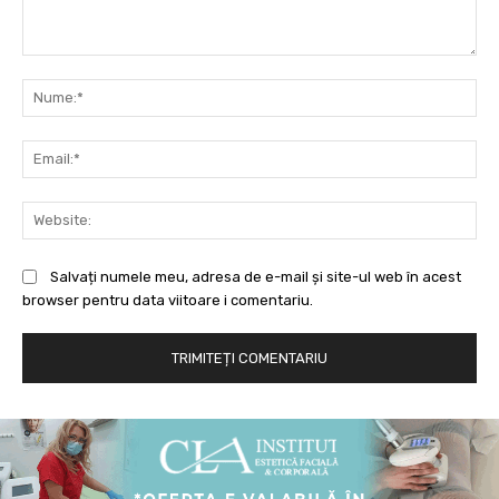
Comentariu:
Nu
Ema
Web
Salvați numele meu, adresa de e-mail și site-ul web în acest
browser pentru data viitoare i comentariu.