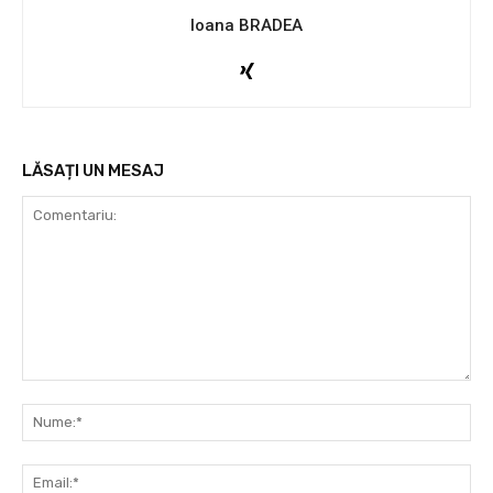
Ioana BRADEA
LĂSAȚI UN MESAJ
Comentariu:
Nu
Ema