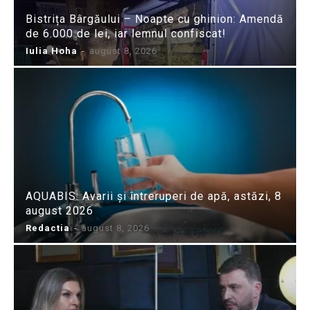
Bistrița Bârgăului – Noapte cu ghinion: Amendă
de 6.000 de lei, iar lemnul confiscat!
Iulia Hoha
-
august 8, 2026
AQUABIS: Avarii și întreruperi de apă, astăzi, 8
august 2026
Redactia
-
august 8, 2026