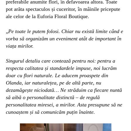
preferabile anumite flori, în defavoarea altora. Toate
pot arăta spectaculos și cuceritor, în mâinile pricepute
ale celor de la Euforia Floral Boutique.
„
Pe toate le putem folosi. Chiar nu există limite când e
vorba să organizăm un eveniment atât de important în
viața mirilor.
Singurul detaliu care contează pentru noi: pentru a
respecta calitatea și standardele impuse, noi lucrăm
doar cu flori naturale. Le aducem proaspete din
Olanda, iar naturalețea, pe de altă parte, nu
dezamăgește niciodată… Ne străduim ca fiecare nuntă
să aibă o personalitate distinctă – de regulă
personalitatea miresei, a mirilor. Asta presupune să ne
cunoaștem și să comunicăm puțin înainte.