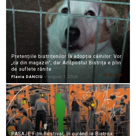
Pretențiile bistrițenilor la adopția câinilor: Vor
„ca din magazin”, dar Adăpostul Bistrița e plin
de suflete rănite
Flavia DANCIU
-
august 7, 2026
PASAJE Film Festival, în curând la Bistrița: