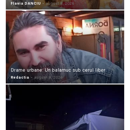
Flavia DANCIU
-
august 8, 2026
Drame urbane: Un balamuc sub cerul liber
Redactia
-
august 8, 2026