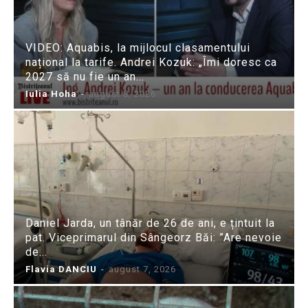
VIDEO: Aquabis, la mijlocul clasamentului
național la tarife. Andrei Kozuk: „Îmi doresc ca
2027 să nu fie un an...
Iulia Hoha
-
august 8, 2026
Daniel Jarda, un tânăr de 26 de ani, e țintuit la
pat. Viceprimarul din Sângeorz Băi: ”Are nevoie
de...
Flavia DANCIU
-
august 7, 2026