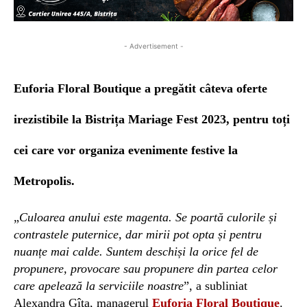
- Advertisement -
Euforia Floral B
outique a pregătit câteva oferte
irezistibile
la Bistrița Mariage Fest 2023, pentru toți
cei care vor organiza evenimente festive la
Metropolis.
„
Culoarea anului este magenta.
Se poartă culorile și
contrastele puternice, dar mirii pot opta și pentru
nuanțe mai calde. Suntem deschiși la orice fel de
propunere, provocare sau propunere din partea celor
care apelează la serviciile noastre
”, a subliniat
Alexandra Gîța, managerul
Euforia Floral Boutique
.