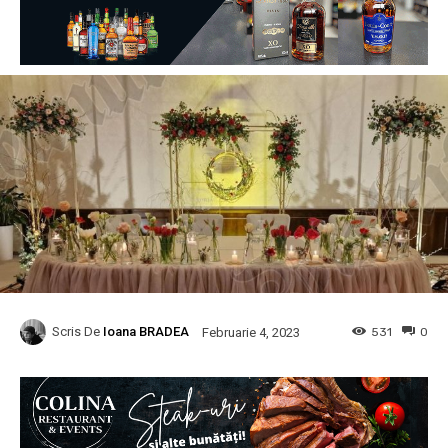
Scris De
Ioana BRADEA
531
0
Februarie 4, 2023