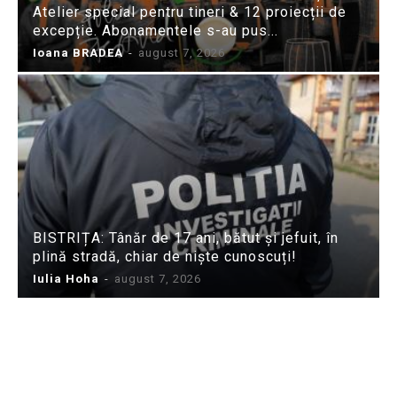
Atelier special pentru tineri & 12 proiecții de
excepție. Abonamentele s-au pus...
Ioana BRADEA
-
august 7, 2026
BISTRIȚA: Tânăr de 17 ani, bătut și jefuit, în
plină stradă, chiar de niște cunoscuți!
Iulia Hoha
-
august 7, 2026