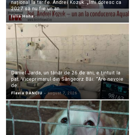
național la tarife. Andrei Kozuk: „Îmi doresc ca
2027 să nu fie un an...
Iulia Hoha
-
august 8, 2026
Daniel Jarda, un tânăr de 26 de ani, e țintuit la
pat. Viceprimarul din Sângeorz Băi: ”Are nevoie
de...
Flavia DANCIU
-
august 7, 2026