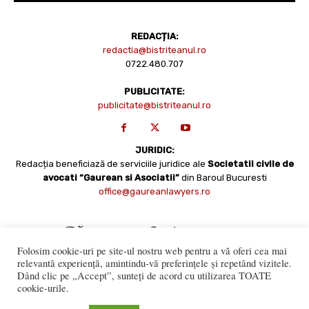
REDACȚIA:
redactia@bistriteanul.ro
0722.480.707
PUBLICITATE:
publicitate@bistriteanul.ro
JURIDIC:
Redacția beneficiază de serviciile juridice ale
Societatii civile de
avocati “Gaurean si Asociatii”
din Baroul Bucuresti
office@gaureanlawyers.ro
Folosim cookie-uri pe site-ul nostru web pentru a vă oferi cea mai
relevantă experiență, amintindu-vă preferințele și repetând vizitele.
Dând clic pe „Accept”, sunteți de acord cu utilizarea TOATE
cookie-urile.
Reproducerea totală sau parțială a materialelor este permisă