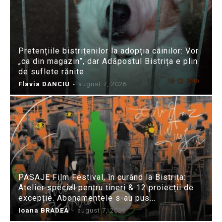
Pretențiile bistrițenilor la adopția câinilor: Vor
„ca din magazin”, dar Adăpostul Bistrița e plin
de suflete rănite
Flavia DANCIU
-
august 7, 2026
PASAJE Film Festival, în curând la Bistrița:
Atelier special pentru tineri & 12 proiecții de
excepție. Abonamentele s-au pus...
Ioana BRADEA
-
august 7, 2026