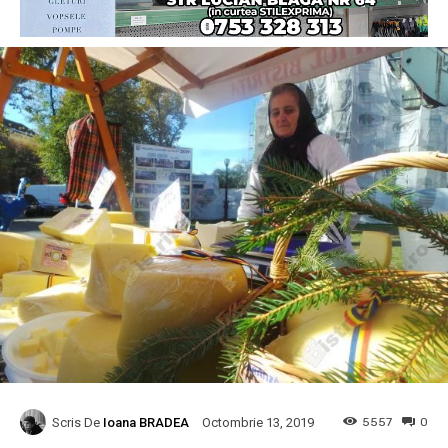
Scris De
Ioana BRADEA
5557
0
Octombrie 13, 2019