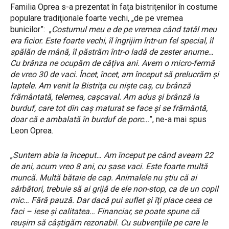
Familia Oprea s-a prezentat în faţa bistriţenilor în costume
populare tradiţionale foarte vechi, „de pe vremea
bunicilor”: „
Costumul meu e de pe vremea când tatăl meu
era ficior. Este foarte vechi, îl îngrijim într-un fel special, îl
spălăn de mână, îl păstrăm într-o ladă de zester anume…
Cu brânza ne ocupăm de câţiva ani. Avem o micro-fermă
de vreo 30 de vaci. Încet, încet, am început să prelucrăm şi
laptele. Am venit la Bistriţa cu nişte caş, cu brânză
frământată, telemea, caşcaval. Am adus şi brânză la
burduf, care tot din caş maturat se face şi se frământă,
doar că e ambalată în burduf de porc…
”, ne-a mai spus
Leon Oprea.
„
Suntem abia la început… Am început pe când aveam 22
de ani, acum vreo 8 ani, cu şase vaci. Este foarte multă
muncă. Multă bătaie de cap. Animalele nu ştiu că ai
sărbători, trebuie să ai grijă de ele non-stop, ca de un copil
mic… Fără pauză. Dar dacă pui suflet şi îţi place ceea ce
faci – iese şi calitatea… Financiar, se poate spune că
reuşim să câştigăm rezonabil. Cu subvenţiile pe care le