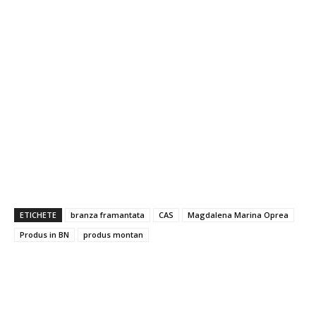
ETICHETE
branza framantata
CAS
Magdalena Marina Oprea
Produs in BN
produs montan