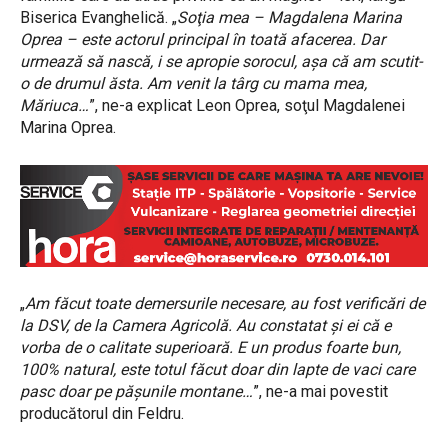
Biserica Evanghelică. „
Soţia mea – Magdalena Marina
Oprea – este actorul principal în toată afacerea. Dar
urmează să nască, i se apropie sorocul, aşa că am scutit-
o de drumul ăsta. Am venit la târg cu mama mea,
Măriuca…
”, ne-a explicat Leon Oprea, soţul Magdalenei
Marina Oprea.
„
Am făcut toate demersurile necesare, au fost verificări de
la DSV, de la Camera Agricolă. Au constatat şi ei că e
vorba de o calitate superioară. E un produs foarte bun,
100% natural, este totul făcut doar din lapte de vaci care
pasc doar pe păşunile montane…
”, ne-a mai povestit
producătorul din Feldru.