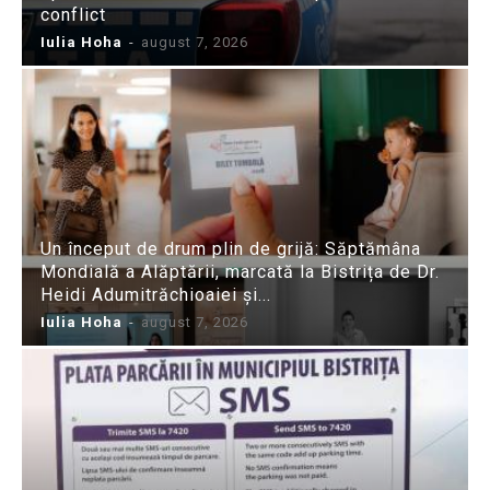
conflict
Iulia Hoha
-
august 7, 2026
Un început de drum plin de grijă: Săptămâna
Mondială a Alăptării, marcată la Bistrița de Dr.
Heidi Adumitrăchioaiei și...
Iulia Hoha
-
august 7, 2026