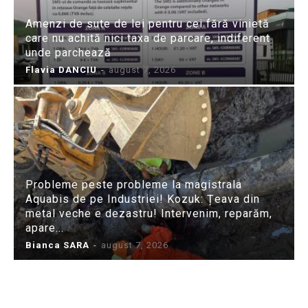
Amenzi de sute de lei pentru cei fără vinietă
care nu achită nici taxa de parcare, indiferent
unde parchează
Flavia DANCIU
-
august 7, 2026
Probleme peste probleme la magistrala
Aquabis de pe Industriei! Kozuk: Țeava din
metal veche e dezastru! Intervenim, reparăm,
apare...
Bianca SARA
-
august 7, 2026