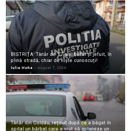
BISTRIȚA: Tânăr de 17 ani, bătut și jefuit, în
plină stradă, chiar de niște cunoscuți!
Iulia Hoha
-
august 7, 2026
Tânăr din Coldău, reținut după ce a băgat în
spital un bărbat care a vrut să aplaneze un