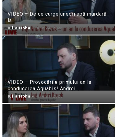
VIDEO – De ce curge uneori apă murdară
la...
Iulia Hoha
-
iulie 24, 2026
VIDEO – Provocările primului an la
conducerea Aquabis! Andrei...
Iulia Hoha
-
iulie 21, 2026