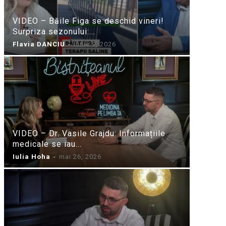
VIDEO – Băile Figa se deschid vineri!
Surpriza sezonului:...
Flavia DANCIU
-
iunie 9, 2026
VIDEO – Dr. Vasile Grajdu: Informațiile
medicale se iau...
Iulia Hoha
-
mai 26, 2026