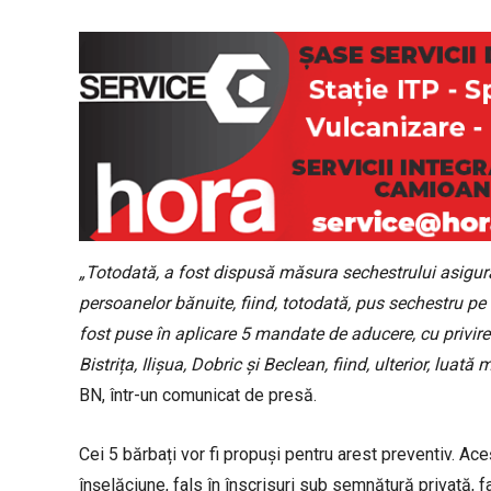
„Totodată, a fost dispusă măsura sechestrului asigură
persoanelor bănuite, fiind, totodată, pus sechestru p
fost puse în aplicare 5 mandate de aducere, cu privire l
Bistrița, Ilișua, Dobric și Beclean, fiind, ulterior, luată
BN, într-un comunicat de presă.
Cei 5 bărbați vor fi propuși pentru arest preventiv. Ace
înșelăciune, fals în înscrisuri sub semnătură privată, fa