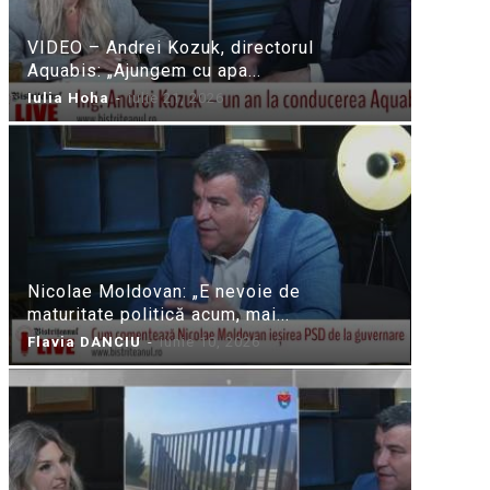
VIDEO – Andrei Kozuk, directorul
Aquabis: „Ajungem cu apa...
Iulia Hoha
-
iulie 21, 2026
Nicolae Moldovan: „E nevoie de
maturitate politică acum, mai...
Flavia DANCIU
-
iunie 10, 2026