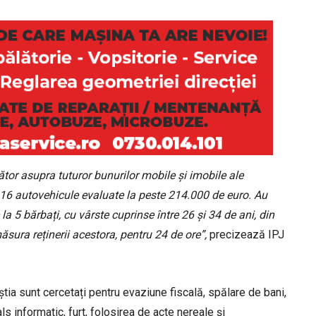
tor asupra tuturor bunurilor mobile și imobile ale
e 16 autovehicule evaluate la peste 214.000 de euro. Au
a 5 bărbați, cu vârste cuprinse între 26 și 34 de ani, din
 măsura reținerii acestora, pentru 24 de ore”,
precizează IPJ
știa sunt cercetați pentru evaziune fiscală, spălare de bani,
ls informatic, furt, folosirea de acte nereale și