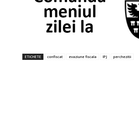
ETICHETE
confiscat
evaziune fiscala
IPJ
perchezitii