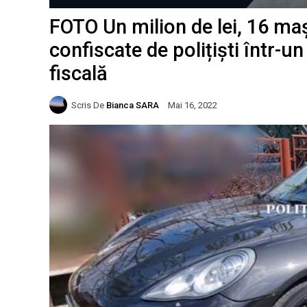
FOTO Un milion de lei, 16 mașin
confiscate de polițiști într-
fiscală
Scris De
Bianca SARA
Mai 16, 2022