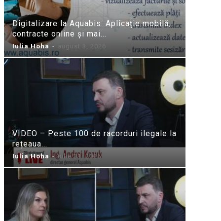
Digitalizare la Aquabis: Aplicație mobilă,
contracte online și mai...
Iulia Hoha
-
august 3, 2026
VIDEO – Peste 100 de racorduri ilegale la
rețeaua...
Iulia Hoha
-
iulie 31, 2026