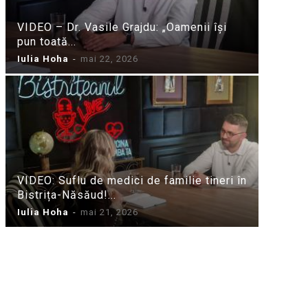
VIDEO – Dr. Vasile Grajdu: „Oamenii își
pun toată...
Iulia Hoha
-
mai 22, 2026
VIDEO: Suflu de medici de familie tineri în
Bistrița-Năsăud!...
Iulia Hoha
-
mai 21, 2026