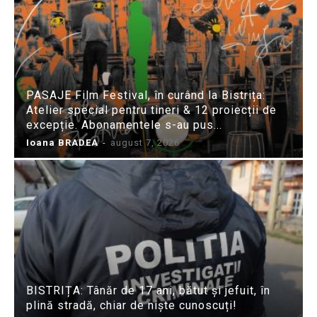
PASAJE Film Festival, în curând la Bistrița:
Atelier special pentru tineri & 12 proiecții de
excepție. Abonamentele s-au pus...
Ioana BRADEA
-
august 7, 2026
BISTRIȚA: Tânăr de 17 ani, bătut și jefuit, în
plină stradă, chiar de niște cunoscuți!