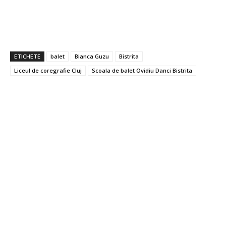
ETICHETE
balet
Bianca Guzu
Bistrita
Liceul de coregrafie Cluj
Scoala de balet Ovidiu Danci Bistrita