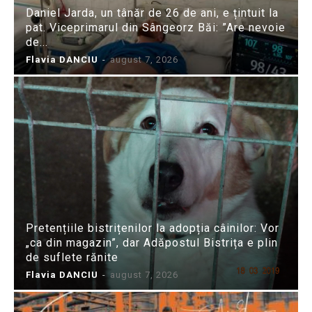
Daniel Jarda, un tânăr de 26 de ani, e țintuit la
pat. Viceprimarul din Sângeorz Băi: ”Are nevoie
de...
Flavia DANCIU
-
august 7, 2026
Pretențiile bistrițenilor la adopția câinilor: Vor
„ca din magazin”, dar Adăpostul Bistrița e plin
de suflete rănite
Flavia DANCIU
-
august 7, 2026