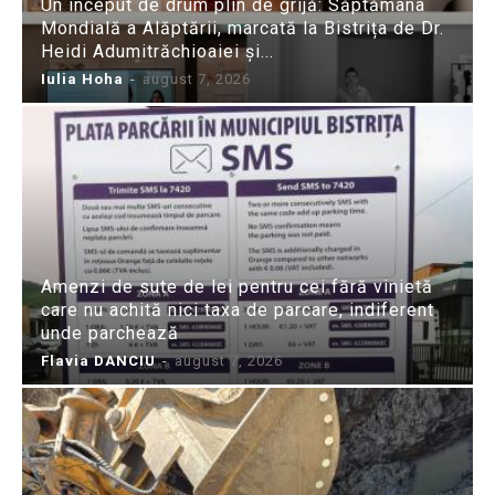
Un început de drum plin de grijă: Săptămâna
Mondială a Alăptării, marcată la Bistrița de Dr.
Heidi Adumitrăchioaiei și...
Iulia Hoha
-
august 7, 2026
Amenzi de sute de lei pentru cei fără vinietă
care nu achită nici taxa de parcare, indiferent
unde parchează
Flavia DANCIU
-
august 7, 2026