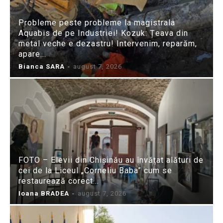
Probleme peste probleme la magistrala
Aquabis de pe Industriei! Kozuk: Țeava din
metal veche e dezastru! Intervenim, reparăm,
apare...
Bianca SARA
-
august 7, 2026
FOTO – Elevii din Chișinău au învățat alături de
cei de la Liceul „Corneliu Baba” cum se
restaurează corect...
Ioana BRADEA
-
august 7, 2026