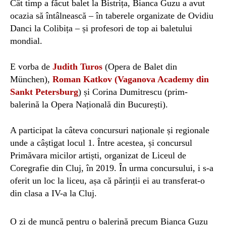
Cât timp a
făcut
balet la Bistrița, Bianca Guzu a avut
ocazia să întâlnească – în tabere
le
organizate de Ovidiu
Danci la Colibița –
și
profesori de
top
ai baletului
mondial.
E vorba de
Judith Turos
(Opera de Balet din
M
ü
nchen),
Roman Katkov
(
Vaganova Academy din
Sankt Petersburg
)
și
Corina Dumitrescu
(prim-
balerină la Opera Națională din București
).
A
participat la câteva concursuri naționale și regionale
unde
a câștigat locul 1.
Între acestea,
și concursul
Primăvara micilor artiști, organizat de Liceul de
Coregrafie
din Cluj,
în 2019. În urma concursului,
i
s
-a
oferit un loc
la liceu
, așa c
ă
părinții ei au
transferat-o
di
n clasa a IV-a
la
Cluj
.
O zi de muncă pentru o balerină precum Bianca Guzu