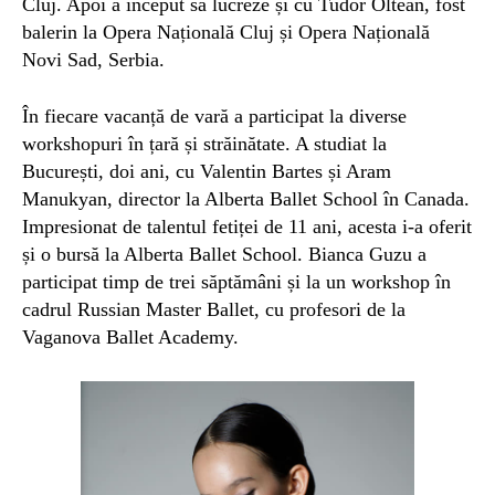
Cluj. Apoi a început să lucreze
și
cu Tudor Oltean, fost
balerin la Opera Națională Cluj și Opera Națională
Novi Sad, Serbia.
În fiecare vacanță de vară a participat la diverse
workshopuri în țară și străinătate.
A studiat
la
București, doi ani, cu Valentin Bartes și Aram
Manukyan, director la Alberta Ballet School în Canada.
Impresionat de talentul fetiței de 11 ani, acesta
i-a oferit
și o bursă
la Alberta Ballet School. Bianca Guzu a
participat timp de trei săptămâni și
la
un workshop în
cadrul
Russian Master Ballet, cu profesori de la
Vaganova B
allet
Academy
.