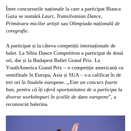
Între c
oncursuri
le
naționale
la care a participat Bianca
Guzu
se numără
Lauri, Transilvanian Dance,
Primăvara micilor artiști
sau
Olimpiada națională de
coregrafie
.
A participat și la
câteva
competiții internaționale de
balet. La
Sibiu
D
ance Competition
a participat
de
două
or
i,
dar
și la
Budapest Ballet Grand Prix
.
La
Y
outhAmerica Grand Prix
–
o competiție americană cu
semifinale în Europa, Asia și SUA –
s-a calificat în
de
trei ori în
finale
le
e
urop
ene
.
„Este un concurs foarte
bun, pentru că îți oferă oportunitatea de a participa la
diverse workshopuri în școlile de dans europene
”, a
recunoscut balerina.