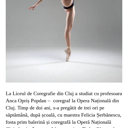
La Liceul de Coregrafie din Cluj a studiat cu profesoara
Anca Opriș Popdan – coregraf la Opera Națională din
Cluj. Timp de doi ani, s-
a
pregăt
it
de
trei
ori pe
s
ă
pt
ă
m
â
n
ă,
după școală, cu maestra Felicia Șerbănescu,
fosta prim balerină și coregraf
ă
la Operă Națională