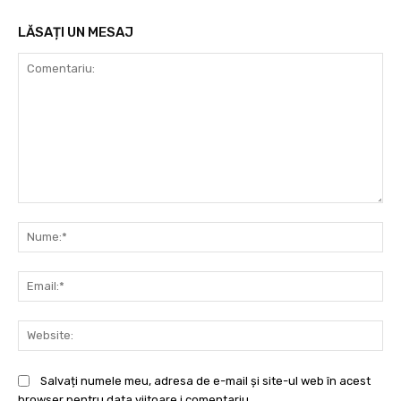
LĂSAȚI UN MESAJ
Comentariu:
Nu
Ema
Web
Salvați numele meu, adresa de e-mail și site-ul web în acest
browser pentru data viitoare i comentariu.