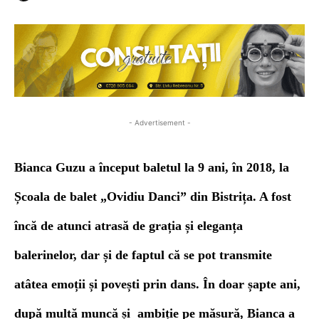
- Advertisement -
Bianca Guzu a
început baletul
la 9 ani,
în 2018,
l
a
Școala de balet
„
Ovidiu Danci
”
din Bistrița. A fost
încă d
e atunci
atrasă de grația și eleganța
balerinelor, dar și de faptul că se pot transmite
atâtea emoții și povești prin dans. În doar șapte ani,
după multă muncă și ambiție pe măsură, Bianca a