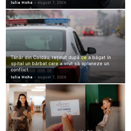
Iulia Hoha
-
august 7, 2026
Tânăr din Coldău, reținut după ce a băgat în
spital un bărbat care a vrut să aplaneze un
conflict
Iulia Hoha
-
august 7, 2026