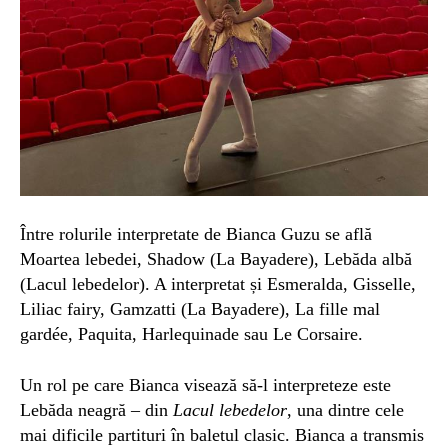
Între r
oluri
le
interpretate
de Bianca Guzu se află
Moartea lebedei, Shadow
(
La Bayadere
),
Lebăda albă
(
Lacul lebedelor
). A interpretat și
Esmeralda, Gisselle,
Liliac fairy, Gamzatti
(La Bayadere)
, La fille mal
g
ardée, Paquita, Harlequinade
sau
Le Corsaire.
Un rol pe care Bianca v
isează
să-l
interpreteze
este
Lebăda neagră – din
Lacul lebedelor
, una dintre cele
mai dificile partituri în baletul clasic. Bianca a transmis