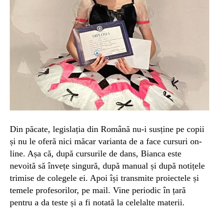
Din păcate, legislația
din R
omână nu-
i
susține
pe
copii
și
nu le oferă
nici măcar varianta de
a face cursuri on-
line.
Așa că, după
cursurile de dans,
Bianca este
nevoită
să
înv
ețe
singură,
după manual și după notițele
trimise de
colege
le ei
.
Apoi își
tr
ansmite
proiectele
și
temele
profesorilor,
pe mail. V
ine periodic în țară
pentru a da teste și a fi notată la
celelalte
materii.