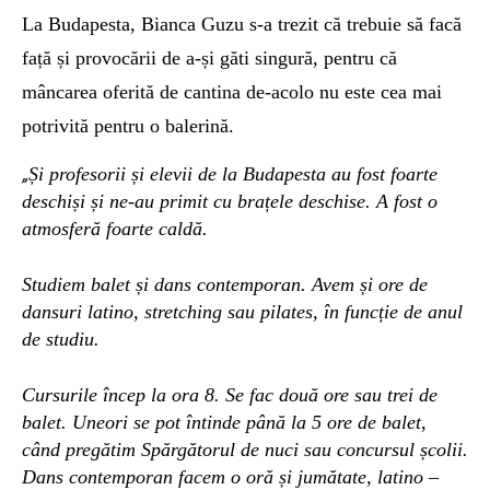
L
a Budapesta,
Bianca Guzu s-a trezit că trebuie să facă
față și provocării de a-și găti singură,
pentru
că
mâncarea
oferită
de cantin
a de-acolo
nu e
ste
cea mai
potrivită pentru o balerină.
Și profesorii și elevii de la Budapesta au fost foarte
„
deschiși și ne-au primit cu brațele deschise. A fost o
atmosferă foarte caldă.
Studiem balet și dans contemporan. Avem și ore de
dansuri latino, stretching sau pilates, în funcție de anul
de studiu.
Cursurile încep la ora 8. Se fac două ore sau trei de
balet. Uneori se pot întinde până la 5 ore de balet,
când pregătim Spărgătorul de nuci sau concursul școlii.
Dans contemporan facem o oră și jumătate, latino –