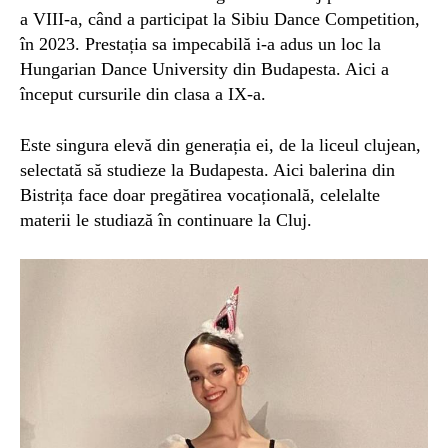
a
VIII
-a, când a participat
la Sibiu
D
ance
C
ompetition,
în 2023.
Prestația sa impecabilă
i-
a adus
un loc la
Hungarian Dance University din Budapesta.
Aici a
început cursurile din clasa a IX-a.
Este singura elevă
din generația ei, de la
liceul
c
luj
ean,
selectată să studieze l
a Budapesta.
Aici
balerina din
Bistrița
face doar pregătirea vocațională,
c
elelalte
materii le studiază în continuare
l
a
Cluj.