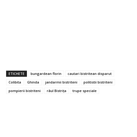
ETICHETE
bungardean florin
cautari bistritean disparut
Colibita
Ghinda
jandarmii bistriteni
politistii bistriteni
pompierii bistriteni
râul Bistrița
trupe speciale