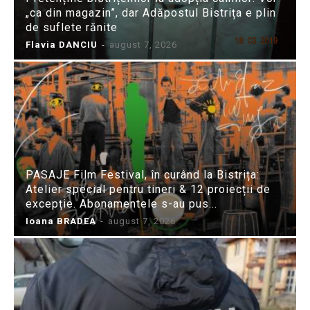
„ca din magazin”, dar Adăpostul Bistrița e plin
de suflete rănite
Flavia DANCIU
-
august 7, 2026
PASAJE Film Festival, în curând la Bistrița:
Atelier special pentru tineri & 12 proiecții de
excepție. Abonamentele s-au pus...
Ioana BRADEA
-
august 7, 2026