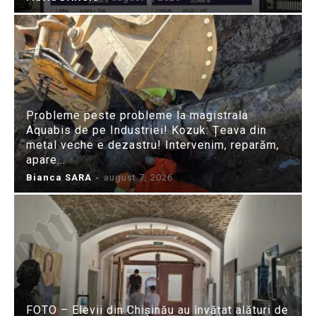
Probleme peste probleme la magistrala
Aquabis de pe Industriei! Kozuk: Țeava din
metal veche e dezastru! Intervenim, reparăm,
apare...
Bianca SARA
-
august 7, 2026
FOTO – Elevii din Chișinău au învățat alături de