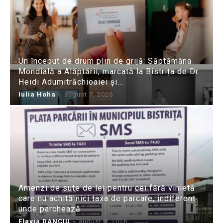
Un început de drum plin de grijă: Săptămâna
Mondială a Alăptării, marcată la Bistrița de Dr.
Heidi Adumitrăchioaiei și...
Iulia Hoha
-
august 7, 2026
Amenzi de sute de lei pentru cei fără vinietă
care nu achită nici taxa de parcare, indiferent
unde parchează
Flavia DANCIU
-
august 7, 2026