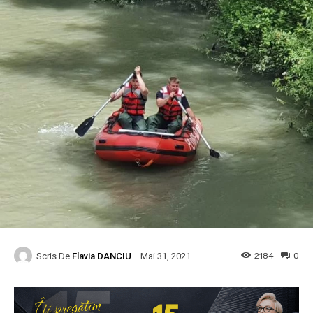
Scris De
Flavia DANCIU
2184
0
Mai 31, 2021