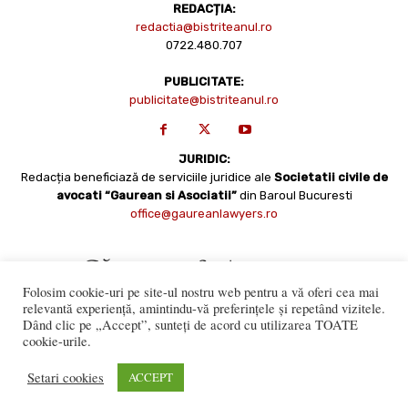
REDACȚIA:
redactia@bistriteanul.ro
0722.480.707
PUBLICITATE:
publicitate@bistriteanul.ro
JURIDIC:
Redacția beneficiază de serviciile juridice ale
Societatii civile de
avocati “Gaurean si Asociatii”
din Baroul Bucuresti
office@gaureanlawyers.ro
Folosim cookie-uri pe site-ul nostru web pentru a vă oferi cea mai
relevantă experiență, amintindu-vă preferințele și repetând vizitele.
Dând clic pe „Accept”, sunteți de acord cu utilizarea TOATE
cookie-urile.
Reproducerea totală sau parțială a materialelor este permisă
numai cu acordul expres al Bistriteanul.Ro. © Copyright 2008 -
Setari cookies
ACCEPT
2021 Bistrițeanul.ro
Made with ♥ by
201.ro