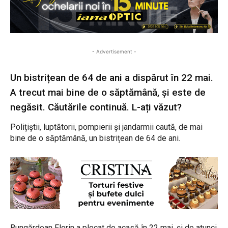
- Advertisement -
Un bistrițean de 64 de ani a dispărut în 22 mai.
A trecut mai bine de o săptămână, și este de
negăsit. Căutările continuă. L-ați văzut?
Polițiștii, luptătorii, pompierii și jandarmii caută, de mai
bine de o săptămână, un bistrițean de 64 de ani.
Bungărdean Florin a plecat de acasă în 22 mai, și de atunci