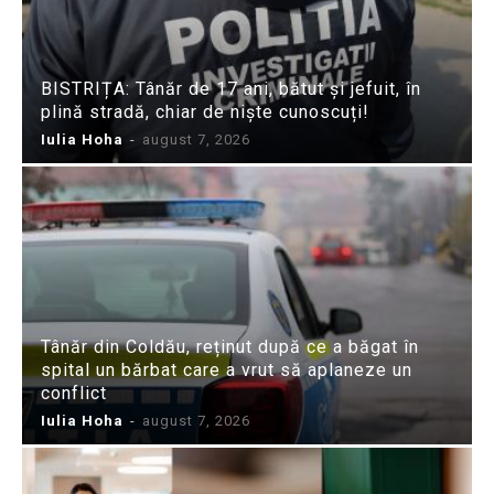
BISTRIȚA: Tânăr de 17 ani, bătut și jefuit, în
plină stradă, chiar de niște cunoscuți!
Iulia Hoha
-
august 7, 2026
Tânăr din Coldău, reținut după ce a băgat în
spital un bărbat care a vrut să aplaneze un
conflict
Iulia Hoha
-
august 7, 2026