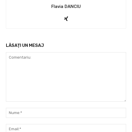
Flavia DANCIU
LĂSAȚI UN MESAJ
Comentariu:
Nu
Ema