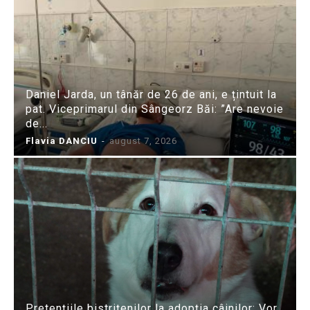
Daniel Jarda, un tânăr de 26 de ani, e țintuit la
pat. Viceprimarul din Sângeorz Băi: ”Are nevoie
de...
Flavia DANCIU
-
august 7, 2026
Pretențiile bistrițenilor la adopția câinilor: Vor