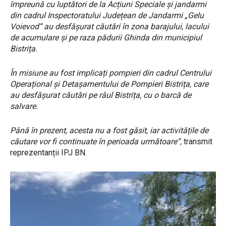
împreună cu luptători de la Acțiuni Speciale și jandarmi
din cadrul Inspectoratului Județean de Jandarmi „Gelu
Voievod” au desfășurat căutări în zona barajului, lacului
de acumulare și pe raza pădurii Ghinda din municipiul
Bistrița.
În misiune au fost implicați pompieri din cadrul Centrului
Operațional și Detașamentului de Pompieri Bistrița, care
au desfășurat căutări pe râul Bistrița, cu o barcă de
salvare.
Până în prezent, acesta nu a fost găsit, iar activitățile de
căutare vor fi continuate în perioada următoare”,
transmit
reprezentanții IPJ BN.
P
l
a
y
e