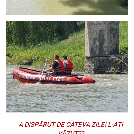
A DISPĂRUT DE CÂTEVA ZILE! L-AȚI
VĂZUT??