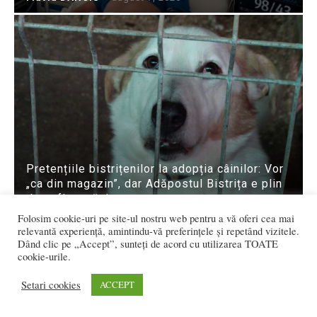
Pretențiile bistrițenilor la adopția câinilor: Vor
„ca din magazin”, dar Adăpostul Bistrița e plin
de suflete rănite
Flavia DANCIU
-
august 7, 2026
Folosim cookie-uri pe site-ul nostru web pentru a vă oferi cea mai
relevantă experiență, amintindu-vă preferințele și repetând vizitele.
Dând clic pe „Accept”, sunteți de acord cu utilizarea TOATE
cookie-urile.
Setari cookies
ACCEPT