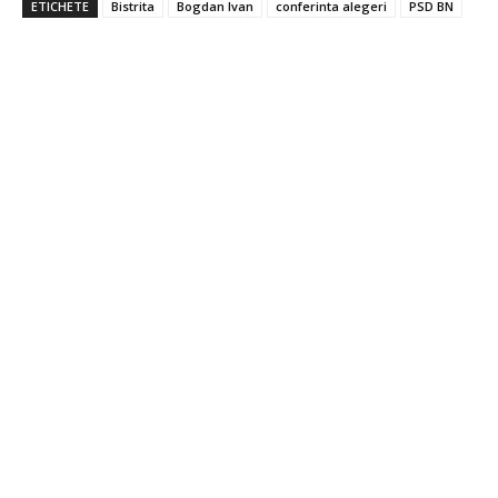
ETICHETE
Bistrita
Bogdan Ivan
conferinta alegeri
PSD BN