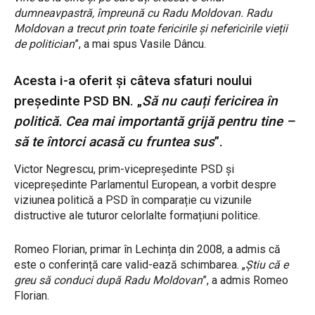
dumneavpastră, împreună cu Radu Moldovan. Radu
Moldovan a trecut prin toate fericirile și nefericirile vieții
de politician
”, a mai spus Vasile Dâncu.
Acesta i-a oferit și câteva sfaturi noului
președinte PSD BN. „
Să nu cauți fericirea în
politică. Cea mai importantă grijă pentru tine –
să te întorci acasă cu fruntea sus
”.
Victor Negrescu, prim-vicepreședinte PSD și
vicepreședinte Parlamentul European, a vorbit despre
viziunea politică a PSD în comparație cu vizunile
distructive ale tuturor celorlalte formațiuni politice.
Romeo Florian, primar în Lechința din 2008, a admis că
este o conferință care valid-ează schimbarea. „
Știu că e
greu să conduci după Radu Moldovan
”, a admis Romeo
Florian.