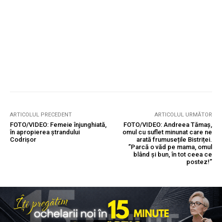
ARTICOLUL PRECEDENT
ARTICOLUL URMĂTOR
FOTO/VIDEO: Femeie înjunghiată,
FOTO/VIDEO: Andreea Tămaș,
în apropierea ștrandului
omul cu suflet minunat care ne
Codrișor
arată frumusețile Bistriței.
”Parcă o văd pe mama, omul
blând și bun, în tot ceea ce
postez!”