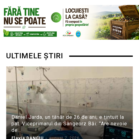
ULTIMELE ȘTIRI
Daniel Jarda, un tânăr de 26 de ani, e țintuit la
pat. Viceprimarul din Sângeorz Băi: ”Are nevoie
de...
Flavia DANCIU
-
august 7, 2026