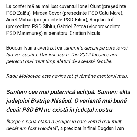
La conferință au mai luat cuvântul Ionel Ciunt (președinte
PSD Zalău), Mircea Govor (președinte PSD Satu Mare),
Aurel Mohan (președintele PSD Bihor), Bogdan Trif
(președinte PSD Sibiu), Gabriel Zetea (vicepreședinte
PSD Maramureș) și senatorul Cristian Nicula.
Bogdan Ivan a avertizat că „
anumite decizii pe care le voi
lua vor supăra. Dar îmi asum. Din 2012 încoace am
petrecut mai mult timp alături de această familie.
Radu Moldovan este nevinovat și rămâne mentorul meu.
Suntem cea mai puternică echipă. Suntem elita
județului Bistrița-Năsăud. O variantă mai bună
decât PSD BN nu există în județul nostru.
Începe o nouă etapă a echipei în care vom fi mai mult
decât am fost vreodată
”, a precizat în final Bogdan Ivan.