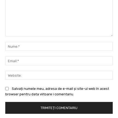
Comentariu:
Nu
Ema
Web
Salvați numele meu, adresa de e-mail și site-ul web în acest
browser pentru data viitoare i comentariu.