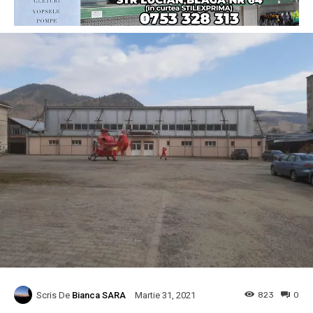
Scris De
Bianca SARA
823
0
Martie 31, 2021