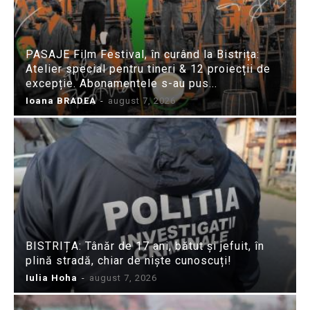
PASAJE Film Festival, în curând la Bistrița:
Atelier special pentru tineri & 12 proiecții de
excepție. Abonamentele s-au pus...
Ioana BRADEA
-
august 7, 2026
BISTRIȚA: Tânăr de 17 ani, bătut și jefuit, în
plină stradă, chiar de niște cunoscuți!
Iulia Hoha
-
august 7, 2026