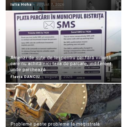
Iulia Hoha
-
august 7, 2026
Amenzi de sute de lei pentru cei fără vinietă
care nu achită nici taxa de parcare, indiferent
unde parchează
Flavia DANCIU
-
august 7, 2026
Probleme peste probleme la magistrala