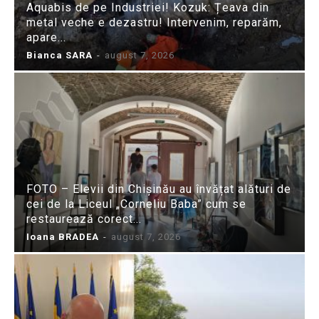
Aquabis de pe Industriei! Kozuk: Țeava din
metal veche e dezastru! Intervenim, reparăm,
apare...
Bianca SARA
-
august 7, 2026
FOTO – Elevii din Chișinău au învățat alături de
cei de la Liceul „Corneliu Baba” cum se
restaurează corect...
Ioana BRADEA
-
august 7, 2026