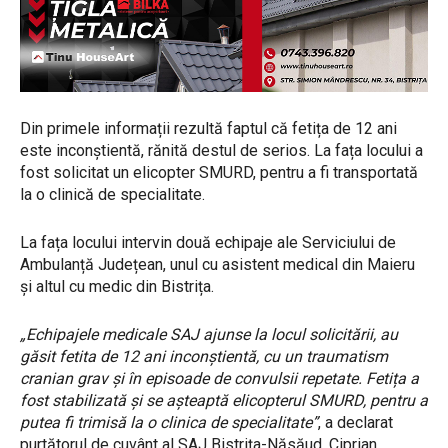
Din primele informații rezultă faptul că fetița de 12 ani
este inconștientă, rănită destul de serios. La fața locului a
fost solicitat un elicopter SMURD, pentru a fi transportată
la o clinică de specialitate.
La fața locului intervin două echipaje ale Serviciului de
Ambulanță Județean, unul cu asistent medical din Maieru
și altul cu medic din Bistrița.
„Echipajele medicale SAJ ajunse la locul solicitării, au
găsit fetita de 12 ani inconștientă, cu un traumatism
cranian grav și în episoade de convulsii repetate. Fetița a
fost stabilizată și se așteaptă elicopterul SMURD, pentru a
putea fi trimisă la o clinica de specialitate”
, a declarat
purtătorul de cuvânt al SAJ Bistrița-Năsăud, Ciprian