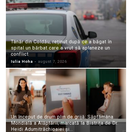
Tânăr din Coldău, reținut după ce a băgat în
spital un bărbat care a vrut să aplaneze un
conflict
Iulia Hoha
-
august 7, 2026
Un început de drum plin de grijă: Săptămâna
Mondială a Alăptării, marcată la Bistrița de Dr.
Heidi Adumitrăchioaiei și...