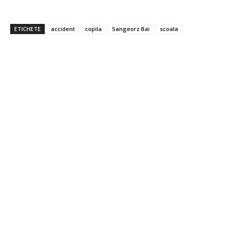
ETICHETE
accident
copila
Sangeorz Bai
scoala