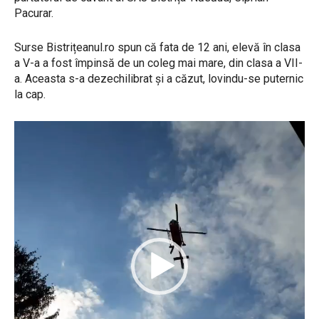
Pacurar.
Surse Bistrițeanul.ro spun că fata de 12 ani, elevă în clasa
a V-a a fost împinsă de un coleg mai mare, din clasa a VII-
a. Aceasta s-a dezechilibrat și a căzut, lovindu-se puternic
la cap.
P
l
a
y
e
r
v
i
d
e
o