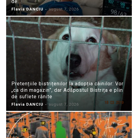
de...
Flavia DANCIU
-
august 7, 2026
Pretențiile bistrițenilor la adopția câinilor: Vor
„ca din magazin”, dar Adăpostul Bistrița e plin
de suflete rănite
Flavia DANCIU
-
august 7, 2026