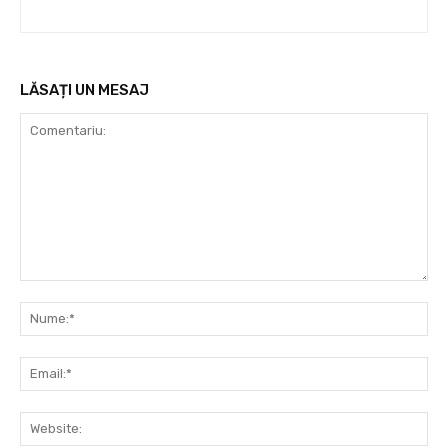
LĂSAȚI UN MESAJ
Comentariu:
Nu
Ema
Web