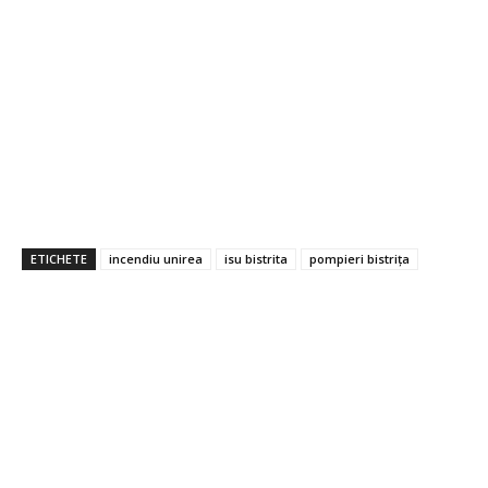
ETICHETE
incendiu unirea
isu bistrita
pompieri bistrița