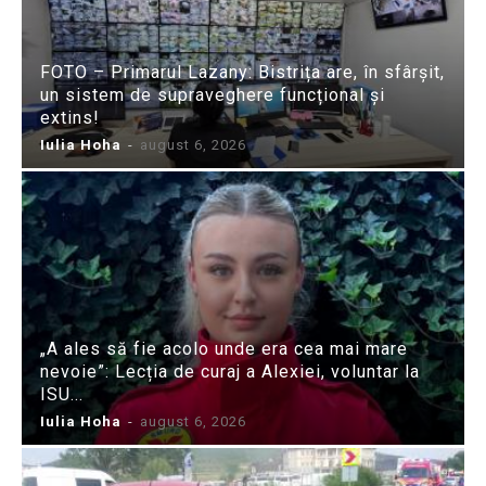
FOTO – Primarul Lazany: Bistrița are, în sfârșit,
un sistem de supraveghere funcțional și
extins!
Iulia Hoha
-
august 6, 2026
„A ales să fie acolo unde era cea mai mare
nevoie”: Lecția de curaj a Alexiei, voluntar la
ISU...
Iulia Hoha
-
august 6, 2026