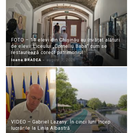
FOTO – 11 elevi din Chișinău au învățat alături
de elevii Liceului „Corneliu Baba” cum se
restaurează corect patrimoniul
Ioana BRADEA
-
august 7, 2026
VIDEO – Gabriel Lazany: În cinci luni încep
lucrările la Linia Albastră