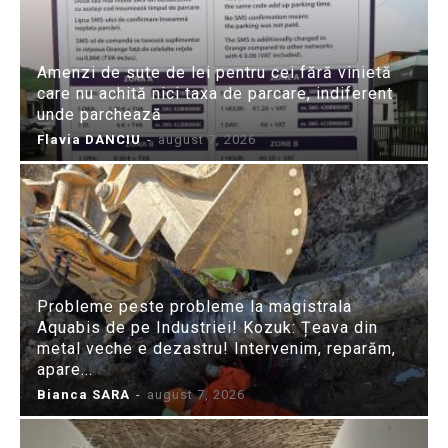
Amenzi de sute de lei pentru cei fără vinietă
care nu achită nici taxa de parcare, indiferent
unde parchează
Flavia DANCIU
-
august 7, 2026
Probleme peste probleme la magistrala
Aquabis de pe Industriei! Kozuk: Țeava din
metal veche e dezastru! Intervenim, reparăm,
apare...
Bianca SARA
-
august 7, 2026