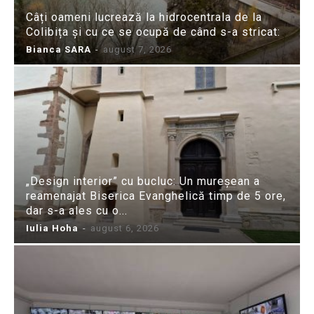
Câți oameni lucrează la hidrocentrala de la
Colibița și cu ce se ocupă de când s-a stricat:
Bianca SARA
-
august 7, 2026
„Design interior” cu bucluc: Un mureșean a
reamenajat Biserica Evanghelică timp de 5 ore,
dar s-a ales cu o...
Iulia Hoha
-
august 6, 2026