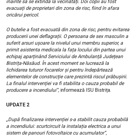
înainte să se extindă la vecinătăți. Doi copii au fost
evacuați de proprietari din zona de risc, fiind în afara
oricărui pericol.
O butelie a fost evacuată din zona de risc, pentru evitarea
producerii unei deflagrații. O persoana de sex masculin a
suferit arsuri ușoare la nivelul unui membru superior, a
primit asistenta medicala la fața locului din partea unui
echipaj aparținând Serviciului de Ambulanță Județean
Bistrița-Năsăud. În acest moment se lucrează la
lichidarea tuturor focarelor și pentru îndepărtează
elementelor de construcție care prezintă riscul prăbușirii.
La finalul intervenției va fi stabilita o cauza probabil de
producere a incendiului”,
informează ISU Bistrița.
UPDATE 2
„După finalizarea intervenției s-a stabilit cauza probabilă
a incendiului: scurtcircuit la instalația electrica a unui
sistem de panouri fotovoltaice cu acumulator”,