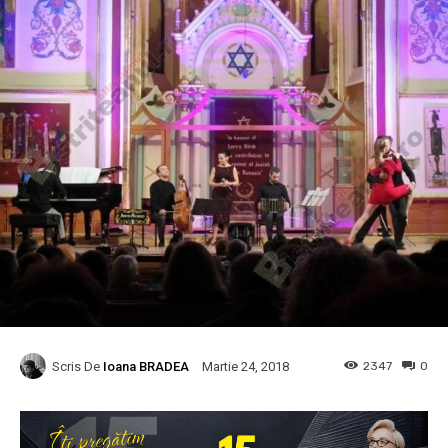
Scris De
Ioana BRADEA
2347
0
Martie 24, 2018