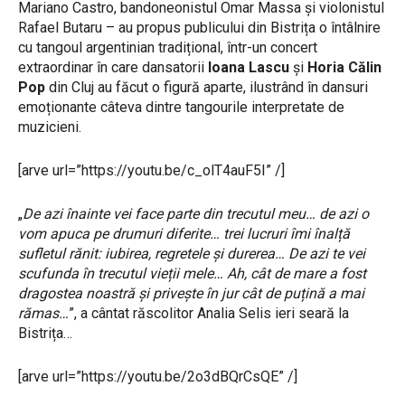
Mariano Castro, bandoneonistul Omar Massa și violonistul
Rafael Butaru – au propus publicului din Bistrița o întâlnire
cu tangoul argentinian tradițional, într-un concert
extraordinar în care dansatorii
Ioana Lascu
și
Horia Călin
Pop
din Cluj au făcut o figură aparte, ilustrând în dansuri
emoționante câteva dintre tangourile interpretate de
muzicieni.
[arve url=”https://youtu.be/c_olT4auF5I” /]
„
De azi înainte vei face parte din trecutul meu… de azi o
vom apuca pe drumuri diferite… trei lucruri îmi înalță
sufletul rănit: iubirea, regretele și durerea… De azi te vei
scufunda în trecutul vieții mele… Ah, cât de mare a fost
dragostea noastră și privește în jur cât de puțină a mai
rămas…
”, a cântat răscolitor Analia Selis ieri seară la
Bistrița…
[arve url=”https://youtu.be/2o3dBQrCsQE” /]