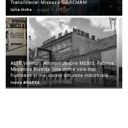
Transilvania! Mixează DJ REMAN!
Iulia Hoha
-
august 8, 2026
ALTE Vremuri. Amintiri despre MEBIS, Fabrica
Mecanica Bistrița: Una dintre cele mai
frumoase și mai curate din zona industrială:...
Ioana BRADEA
-
august 8, 2026