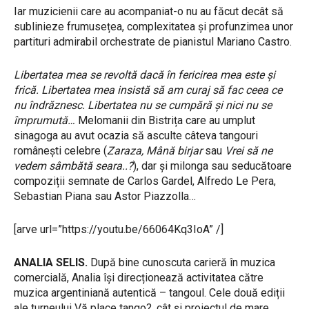
Iar muzicienii care au acompaniat-o nu au făcut decât să
sublinieze frumusețea, complexitatea și profunzimea unor
partituri admirabil orchestrate de pianistul Mariano Castro.
Libertatea mea se revoltă dacă în fericirea mea este și
frică. Libertatea mea insistă să am curaj să fac ceea ce
nu îndrăznesc. Libertatea nu se cumpără și nici nu se
împrumută…
Melomanii din Bistrița care au umplut
sinagoga au avut ocazia să asculte câteva tangouri
românești celebre (
Zaraza, Mână birjar
sau
Vrei să ne
vedem sâmbătă seara..?
), dar și milonga sau seducătoare
compoziții semnate de Carlos Gardel, Alfredo Le Pera,
Sebastian Piana sau Astor Piazzolla…
[arve url=”https://youtu.be/66064Kq3IoA” /]
ANALIA SELIS.
După bine cunoscuta carieră în muzica
comercială, Analia își direcționează activitatea către
muzica argentiniană autentică – tangoul. Cele două ediții
ale turneului Vă place tango?, cât și proiectul de mare