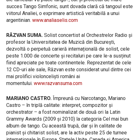
succes Tango Simfonic, sunt dovada clară că tangoul este
viitorul Analiei, o exprimare artistică veritabilă a unui
argentinian.
www.analiaselis.com
RĂZVAN SUMA.
Solist concertist al Orchestrelor Radio și
profesor la Universitatea de Muzică din București,
dezvoltă o perpetuă carieră internațională de solist, cele
peste 1.000 de concerte și recitaluri pe care le-a susținut
fiind apreciate pe toate continentele. Reprezentat de cele
12 CD-uri ale sale, Răzvan este considerat unul dintre cei
mai prolifici violonceliști români ai
momentului.
www.razvansuma.com
MARIANO CASTRO.
Împreună cu Narcotango, Mariano
Castro – în triplă calitate: interpret, compozitor și
orchestrator – a fost nominalizat de două ori la Latin
Grammy Awards (2009 şi 2010) la categoria Cel mai bun
album de tango. Cu această trupă, dar și în calitate de
pianist și chitarist solist, are la activ peste 25 de turnee
internaționale în Europa, Statele Unite, Canada și America