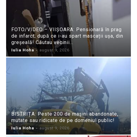
FOTO/VIDEO – VIIȘOARA: Pensionară în prag
de infarct, după ce i-au spart mascații ușa, din
greșeală! Căutau vecinii…
Iulia Hoha
-
august 9, 2026
BISTRIȚA: Peste 200 de mașini abandonate,
mutate sau ridicate de pe domeniul public!
Iulia Hoha
-
august 9, 2026