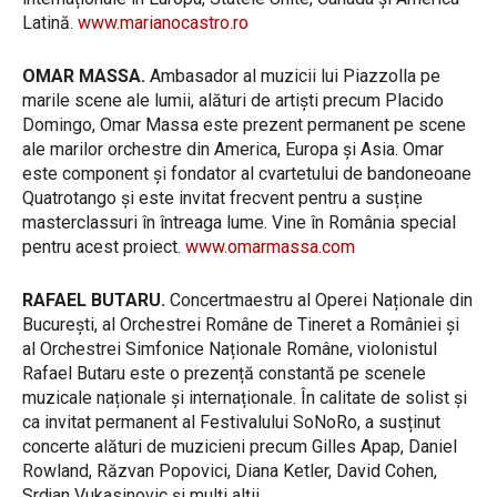
Latină.
www.marianocastro.ro
OMAR MASSA.
Ambasador al muzicii lui Piazzolla pe
marile scene ale lumii, alături de artiști precum Placido
Domingo, Omar Massa este prezent permanent pe scene
ale marilor orchestre din America, Europa și Asia. Omar
este component și fondator al cvartetului de bandoneoane
Quatrotango și este invitat frecvent pentru a susține
masterclassuri în întreaga lume. Vine în România special
pentru acest proiect.
www.omarmassa.com
RAFAEL BUTARU.
Concertmaestru al Operei Naționale din
București, al Orchestrei Române de Tineret a României și
al Orchestrei Simfonice Naționale Române, violonistul
Rafael Butaru este o prezență constantă pe scenele
muzicale naționale și internaționale. În calitate de solist și
ca invitat permanent al Festivalului SoNoRo, a susținut
concerte alături de muzicieni precum Gilles Apap, Daniel
Rowland, Răzvan Popovici, Diana Ketler, David Cohen,
Srdjan Vukasinovic și mulți alții.