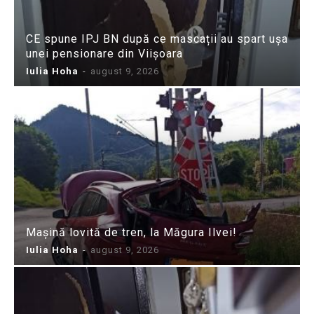
CE spune IPJ BN după ce mascații au spart ușa
unei pensionare din Viișoara
Iulia Hoha
-
august 9, 2026
Mașină lovită de tren, la Măgura Ilvei!
Iulia Hoha
-
august 9, 2026