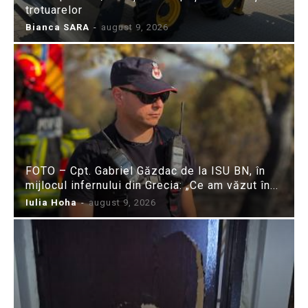
trotuarelor
Bianca SARA
-
august 9, 2026
FOTO – Cpt. Gabriel Găzdac de la ISU BN, în
mijlocul infernului din Grecia: „Ce am văzut în...
Iulia Hoha
-
august 9, 2026