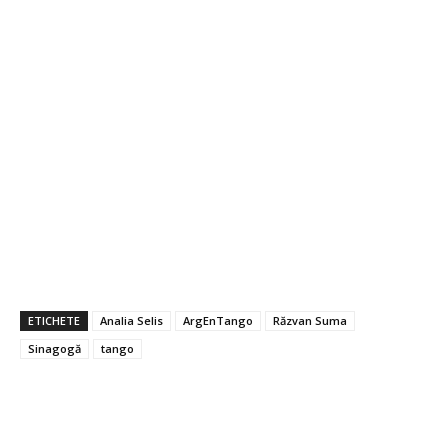
ETICHETE
Analia Selis
ArgEnTango
Răzvan Suma
Sinagogă
tango