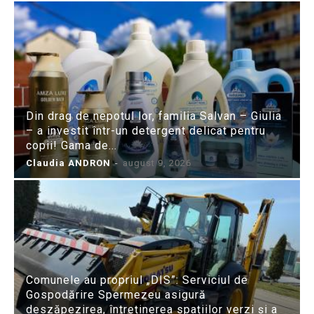
Din drag de nepotul lor, familia Salvan – Giulia
– a investit într-un detergent delicat pentru
copii! Gama de...
Claudia ANDRON
-
august 9, 2026
Comunele au propriul „DIS”: Serviciul de
Gospodărire Spermezeu asigură
deszăpezirea, întreținerea spațiilor verzi și a