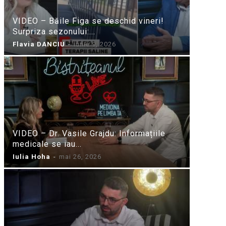
VIDEO – Băile Figa se deschid vineri!
Surpriza sezonului:...
Flavia DANCIU
-
iunie 9, 2026
VIDEO – Dr. Vasile Grajdu: Informațiile
medicale se iau...
Iulia Hoha
-
mai 26, 2026