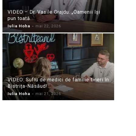
VIDEO – Dr. Vasile Grajdu: „Oamenii își
pun toată...
Iulia Hoha
-
mai 22, 2026
VIDEO: Suflu de medici de familie tineri în
Bistrița-Năsăud!...
Iulia Hoha
-
mai 21, 2026