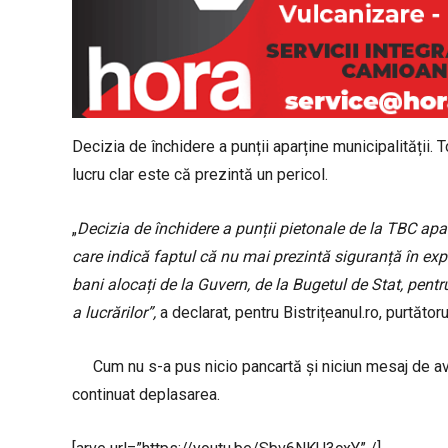
Decizia de închidere a punții aparține municipalității. T
lucru clar este că prezintă un pericol.
„
Decizia de închidere a punții pietonale de la TBC apar
care indică faptul că nu mai prezintă siguranță în exp
bani alocați de la Guvern, de la Bugetul de Stat, pent
a lucrărilor”,
a declarat, pentru Bistrițeanul.ro, purtătoru
Cum nu s-a pus nicio pancartă și niciun mesaj de avert
continuat deplasarea.