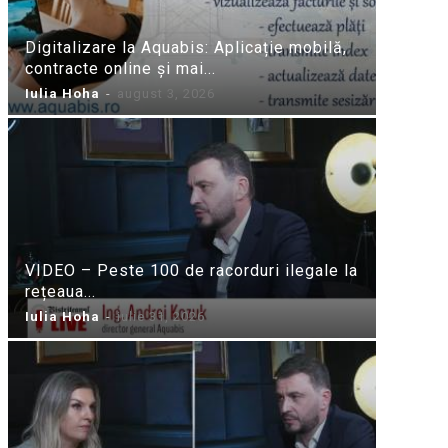
Digitalizare la Aquabis: Aplicație mobilă,
contracte online și mai...
Iulia Hoha
-
august 3, 2026
VIDEO – Peste 100 de racorduri ilegale la
rețeaua...
Iulia Hoha
-
iulie 31, 2026