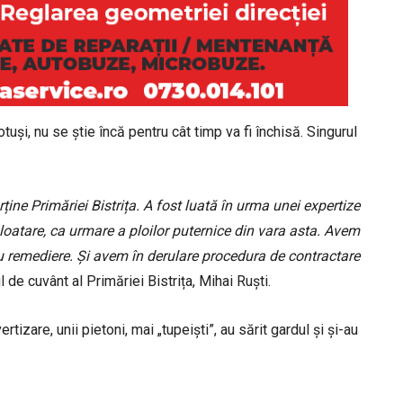
otuși, nu se știe încă pentru cât timp va fi închisă. Singurul
ține Primăriei Bistrița. A fost luată în urma unei expertize
loatare, ca urmare a ploilor puternice din vara asta. Avem
ru remediere. Și avem în derulare procedura de contractare
l de cuvânt al Primăriei Bistrița, Mihai Ruști.
izare, unii pietoni, mai „tupeiști”, au sărit gardul și și-au