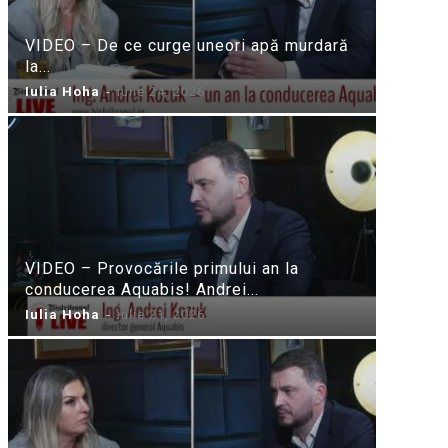
VIDEO – De ce curge uneori apă murdară
la...
Iulia Hoha
-
iulie 24, 2026
VIDEO – Provocările primului an la
conducerea Aquabis! Andrei...
Iulia Hoha
-
iulie 21, 2026