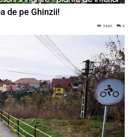
a de pe Ghinzii!
3460
0