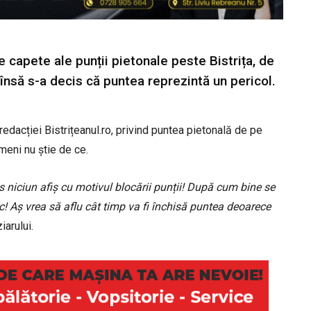
 capete ale punții pietonale peste Bistrița, de
 însă s-a decis că puntea reprezintă un pericol.
redacției Bistrițeanul.ro, privind puntea pietonală de pe
meni nu știe de ce.
s niciun afiș cu motivul blocării punții! După cum bine se
ac! Aș vrea să aflu cât timp va fi închisă puntea deoarece
ziarului.