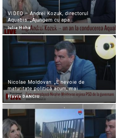
VIDEO – Andrei Kozuk, directorul
Aquabis: „Ajungem cu apa...
Iulia Hoha
-
iulie 21, 2026
Nicolae Moldovan: „E nevoie de
maturitate politică acum, mai...
Flavia DANCIU
-
iunie 10, 2026