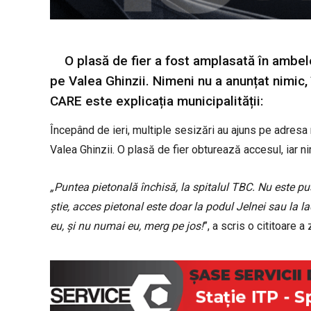
O plasă de fier a fost amplasată în ambele
pe Valea Ghinzii. Nimeni nu a anunțat nimic,
CARE este explicația municipalității:
Începând de ieri, multiple sesizări au ajuns pe adresa 
Valea Ghinzii. O plasă de fier obturează accesul, iar ni
„Puntea pietonală închisă, la spitalul TBC. Nu este pu
știe, acces pietonal este doar la podul Jelnei sau la l
eu, și nu numai eu, merg pe jos!
”, a scris o cititoare a 