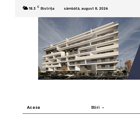
C
18.3
Bistrița
sâmbătă, august 8, 2026
Acasa
Stiri