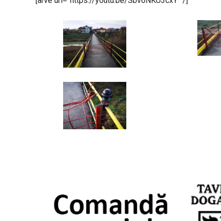
[arve url=”https://youtu.be/Sbv6NKU3cxY” /]