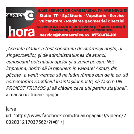
„
Această clădire a fost construită de strămoșii noștri, ai
sîngeorzenilor, și de administrațiunea de atunci,
cunoscând potențialul apelor și a zonei pe care Noi,
împreună, dorim să le repunem în valoare! Astăzi, din
păcate , a venit vremea să ne luăm rămas bun de la ea, să
comemorăm sacrificiul înaintașilor noștri, să facem UN
PROIECT FRUMOS și să clădim ceva util pentru stațiune!
”,
a mai scris Traian Ogâgău.
[arve
url=”https://www.facebook.com/traian.ogagau.9/videos/2
032831217037562/?t=8″ /]