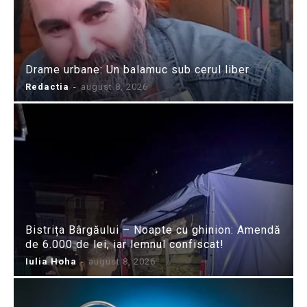
Drame urbane: Un balamuc sub cerul liber
Redactia
-
august 8, 2026
Bistrița Bârgăului – Noapte cu ghinion: Amendă
de 6.000 de lei, iar lemnul confiscat!
Iulia Hoha
-
august 8, 2026