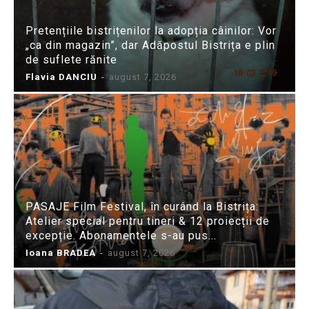
Pretențiile bistrițenilor la adopția câinilor: Vor
„ca din magazin”, dar Adăpostul Bistrița e plin
de suflete rănite
Flavia DANCIU
-
august 7, 2026
PASAJE Film Festival, în curând la Bistrița:
Atelier special pentru tineri & 12 proiecții de
excepție. Abonamentele s-au pus...
Ioana BRADEA
-
august 7, 2026