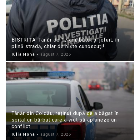
BISTRIȚA: Tânăr de 17 ani, bătut și jefuit, în
plină stradă, chiar de niște cunoscuți!
Iulia Hoha
-
august 7, 2026
Tânăr din Coldău, reținut după ce a băgat în
spital un bărbat care a vrut să aplaneze un
conflict
Iulia Hoha
-
august 7, 2026