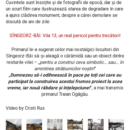
Cuvintele sunt însoțite și de fotografii de epocă, dar și de
un scurt film care ilustruzează starea de degradare în care
a ajuns clădirea monument, despre a cărei demolare se
discută de ani de zile:
SÎNGEORZ-BĂI: Vila 13, un real pericol pentru trecători!
Primarul le-a sugerat celor mai nostalgici locuitori din
Sîngeorz-Băi să-și aleagă o cărămidă sau un obiect dintre
resturile vilei – „
pentru a construi ceva simbolic… sau… în
amintirea străbunicilor noștri!
”
„
Dumnezeu să-i odihnească în pace pe toți cei care au
participat la construirea acestui frumos proiect la acea
vreme, iar nouă răbdare și înțelepciune!
”, a mai transmis
primarul Traian Ogâgău.
Video by Cristi Rus