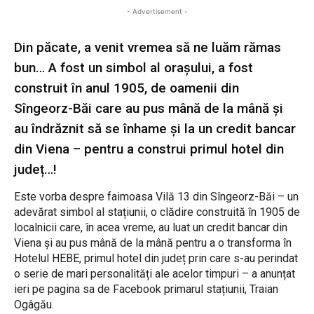
- Advertisement -
Din păcate, a venit vremea să ne luăm rămas
bun… A fost un simbol al orașului, a fost
construit în anul 1905, de oamenii din
Sîngeorz-Băi care au pus mână de la mână și
au îndrăznit să se înhame și la un credit bancar
din Viena – pentru a construi primul hotel din
județ…!
Este vorba despre faimoasa Vilă 13 din Sîngeorz-Băi – un
adevărat simbol al stațiunii, o clădire construită în 1905 de
localnicii care, în acea vreme, au luat un credit bancar din
Viena și au pus mână de la mână pentru a o transforma în
Hotelul HEBE, primul hotel din județ prin care s-au perindat
o serie de mari personalități ale acelor timpuri – a anunțat
ieri pe pagina sa de Facebook primarul stațiunii, Traian
Ogâgău.