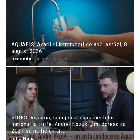
AQUABIS: Avarii și întreruperi de apă, astăzi, 8
august 2026
Redactia
-
august 8, 2026
VIDEO: Aquabis, la mijlocul clasamentului
național la tarife. Andrei Kozuk: „Îmi doresc ca
2027 să nu fie un an...
Iulia Hoha
-
august 8, 2026