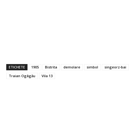
ETICHETE
1905
Bistrita
demolare
simbol
singeorz-bai
Traian Ogâgău
Vila 13