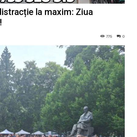
istracție la maxim: Ziua
!
775
0