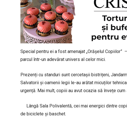
Special pentru ei a fost amenajat „Orășelul Copiilor” –
parcul într-un adevărat univers al celor mici.
Prezenți cu standuri sunt cercetașii bistrițeni, Jandar
Salvatorii și oamenii legii le-au arătat micuților tehnic
urgență. Mai mult, copiii au avut ocazia să învețe cum 
Lângă Sala Polivalentă, cei mai energici dintre copi
de biciclete și baschet.