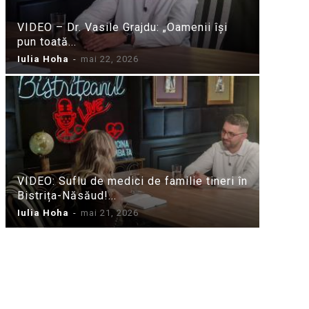
VIDEO – Dr. Vasile Grajdu: „Oamenii își
pun toată...
Iulia Hoha
-
mai 22, 2026
VIDEO: Suflu de medici de familie tineri în
Bistrița-Năsăud!...
Iulia Hoha
-
mai 21, 2026