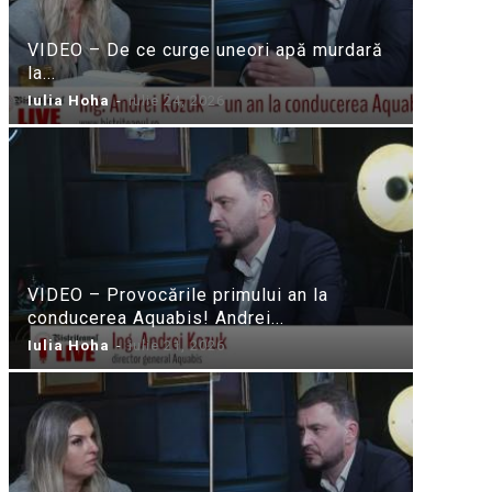
VIDEO – De ce curge uneori apă murdară
la...
Iulia Hoha
-
iulie 24, 2026
VIDEO – Provocările primului an la
conducerea Aquabis! Andrei...
Iulia Hoha
-
iulie 21, 2026