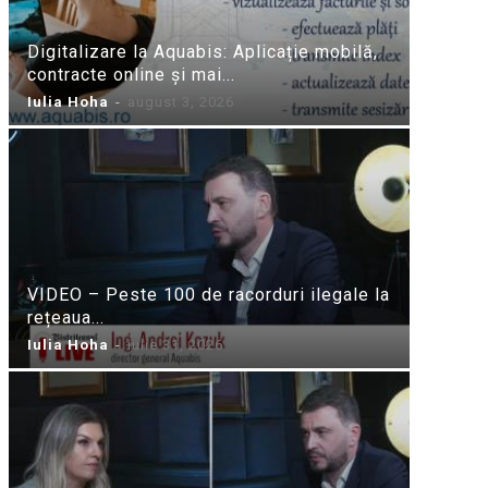
Digitalizare la Aquabis: Aplicație mobilă,
contracte online și mai...
Iulia Hoha
-
august 3, 2026
VIDEO – Peste 100 de racorduri ilegale la
rețeaua...
Iulia Hoha
-
iulie 31, 2026