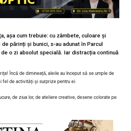
ița, așa cum trebuie: cu zâmbete, culoare și
 de părinți și bunici, s-au adunat în Parcul
de o zi absolut specială. Iar distracția continuă
trița! ​Încă de dimineață, aleile au început să se umple de
 fel de activități și surprize pentru ei.
 bucure, de ziua lor, de ateliere creative, desene colorate pe