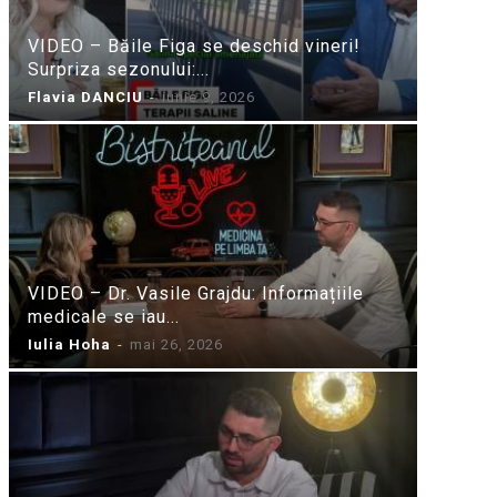
VIDEO – Băile Figa se deschid vineri!
Surpriza sezonului:...
Flavia DANCIU
-
iunie 9, 2026
VIDEO – Dr. Vasile Grajdu: Informațiile
medicale se iau...
Iulia Hoha
-
mai 26, 2026