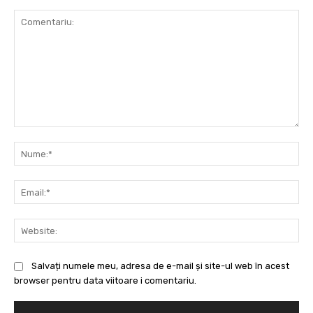
Comentariu:
Nu
Ema
Web
Salvați numele meu, adresa de e-mail și site-ul web în acest
browser pentru data viitoare i comentariu.