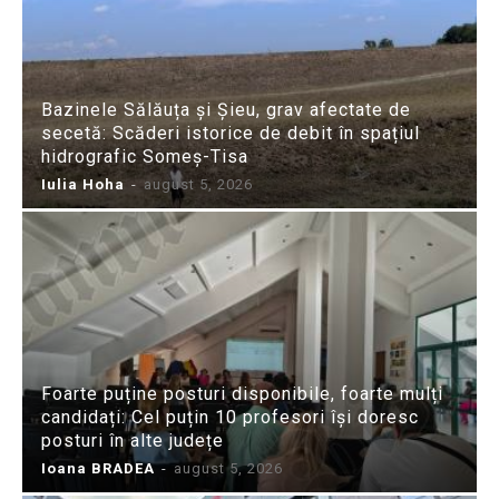
Bazinele Sălăuța și Șieu, grav afectate de
secetă: Scăderi istorice de debit în spațiul
hidrografic Someș-Tisa
Iulia Hoha
-
august 5, 2026
Foarte puține posturi disponibile, foarte mulți
candidați: Cel puțin 10 profesori își doresc
posturi în alte județe
Ioana BRADEA
-
august 5, 2026