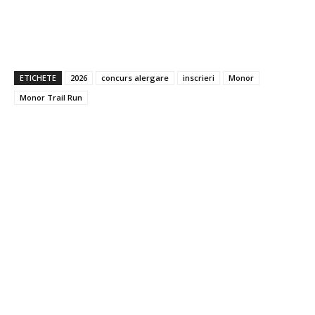
ETICHETE
2026
concurs alergare
inscrieri
Monor
Monor Trail Run