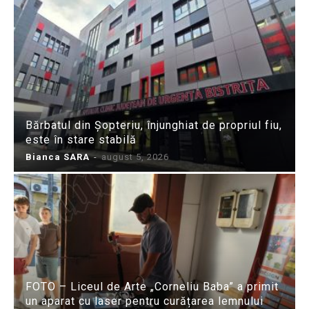
Bărbatul din Șopteriu, înjunghiat de propriul fiu,
este în stare stabilă
Bianca SARA
-
august 5, 2026
FOTO – Liceul de Arte „Corneliu Baba” a primit
un aparat cu laser pentru curățarea lemnului