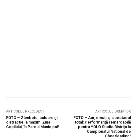
ARTICOLUL PRECEDENT
ARTICOLUL URMĂTOR
FOTO – Zâmbete, culoare și
FOTO – Aur, emoții și spectacol
distracție la maxim: Ziua
total: Performanță remarcabilă
Copilului, în Parcul Municipal!
pentru YOLO Studio Bistrița la
Campionatul Național de
Cheerleading!