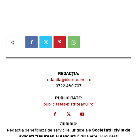
REDACȚIA:
redactia@bistriteanul.ro
0722.480.707
PUBLICITATE:
publicitate@bistriteanul.ro
JURIDIC:
Redacția beneficiază de serviciile juridice ale
Societatii civile de
avocati “Gaurean si Asociatii”
din Baroul Bucuresti