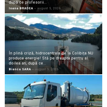
după ce profesorii...
Ioana BRADEA
-
august 5, 2026
În plină criză, hidrocentrala de la Colibița NU
produce energie! Stă pe dreapta pentru al
doilea an, după ce...
Bianca SARA
-
august 5, 2026