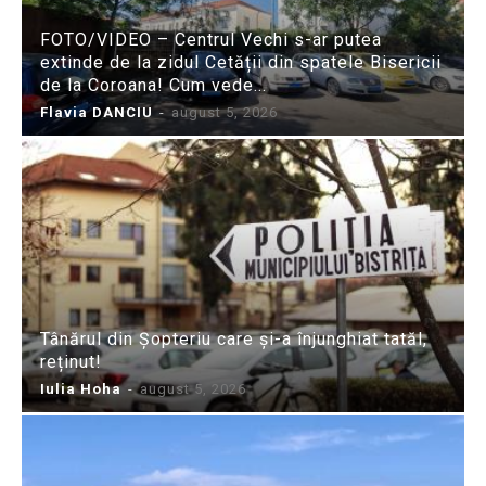
FOTO/VIDEO – Centrul Vechi s-ar putea
extinde de la zidul Cetății din spatele Bisericii
de la Coroana! Cum vede...
Flavia DANCIU
-
august 5, 2026
Tânărul din Șopteriu care și-a înjunghiat tatăl,
reținut!
Iulia Hoha
-
august 5, 2026