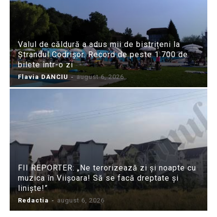
Valul de căldură a adus mii de bistrițeni la
Ștrandul Codrișor. Record de peste 1.700 de
bilete într-o zi
Flavia DANCIU
-
august 6, 2026
FII REPORTER: „Ne terorizează zi și noapte cu
muzica în Viișoara! Să se facă dreptate și
liniște!”
Redactia
-
august 6, 2026