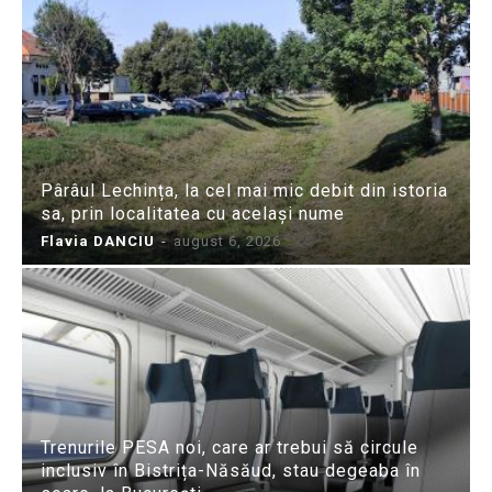
Pârâul Lechința, la cel mai mic debit din istoria
sa, prin localitatea cu același nume
Flavia DANCIU
-
august 6, 2026
Trenurile PESA noi, care ar trebui să circule
inclusiv în Bistrița-Năsăud, stau degeaba în