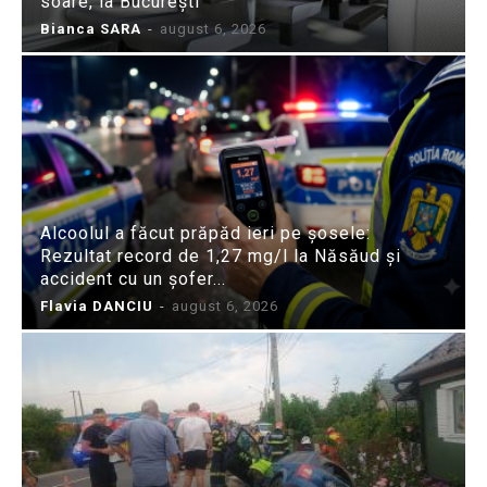
soare, la București
Bianca SARA
-
august 6, 2026
Alcoolul a făcut prăpăd ieri pe șosele:
Rezultat record de 1,27 mg/l la Năsăud și
accident cu un șofer...
Flavia DANCIU
-
august 6, 2026