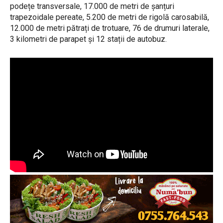
podețe transversale, 17.000 de metri de șanțuri
trapezoidale pereate, 5.200 de metri de rigolă carosabilă,
12.000 de metri pătrați de trotuare, 76 de drumuri laterale,
3 kilometri de parapet și 12 stații de autobuz.