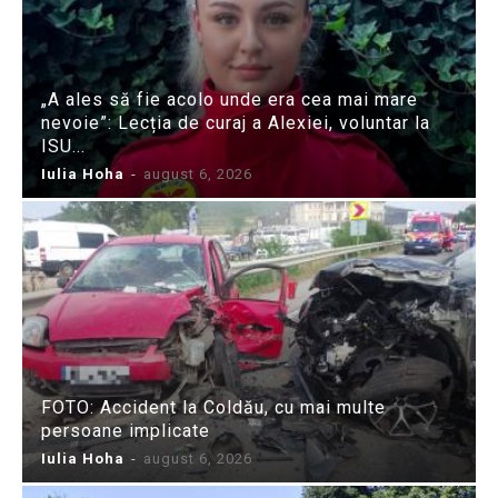
„A ales să fie acolo unde era cea mai mare
nevoie”: Lecția de curaj a Alexiei, voluntar la
ISU...
Iulia Hoha
-
august 6, 2026
FOTO: Accident la Coldău, cu mai multe
persoane implicate
Iulia Hoha
-
august 6, 2026