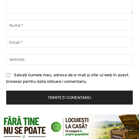
Comentariu:
Nu
Ema
Web
Salvați numele meu, adresa de e-mail și site-ul web în acest
browser pentru data viitoare i comentariu.