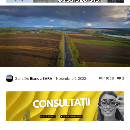
Scris De
Bianca SARA
11858
2
Noiembrie 9, 2022