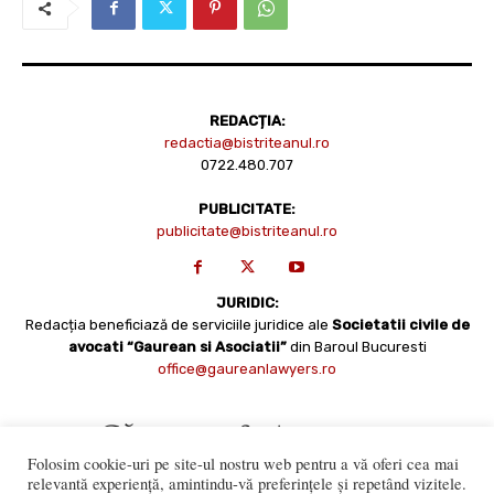
REDACȚIA:
redactia@bistriteanul.ro
0722.480.707
PUBLICITATE:
publicitate@bistriteanul.ro
JURIDIC:
Redacția beneficiază de serviciile juridice ale
Societatii civile de
avocati “Gaurean si Asociatii”
din Baroul Bucuresti
office@gaureanlawyers.ro
Folosim cookie-uri pe site-ul nostru web pentru a vă oferi cea mai
relevantă experiență, amintindu-vă preferințele și repetând vizitele.