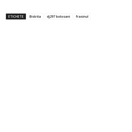
ETICHETE
Bistrita
dj297 botosani
frasinul