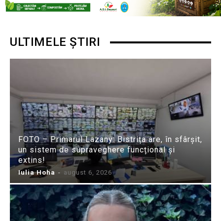
ULTIMELE ȘTIRI
FOTO – Primarul Lazany: Bistrița are, în sfârșit,
un sistem de supraveghere funcțional și
extins!
Iulia Hoha
-
august 6, 2026