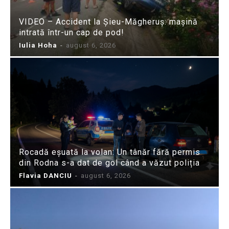
VIDEO – Accident la Șieu-Măgheruș: mașină
intrată într-un cap de pod!
Iulia Hoha
-
august 6, 2026
Rocadă eșuată la volan: Un tânăr fără permis
din Rodna s-a dat de gol când a văzut poliția
Flavia DANCIU
-
august 6, 2026