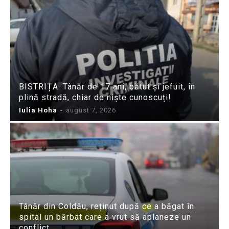
BISTRIȚA: Tânăr de 17 ani, bătut și jefuit, în
plină stradă, chiar de niște cunoscuți!
Iulia Hoha
-
august 7, 2026
Tânăr din Coldău, reținut după ce a băgat în
spital un bărbat care a vrut să aplaneze un
conflict