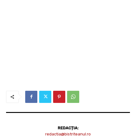
REDACȚIA:
redactia@bistriteanul.ro