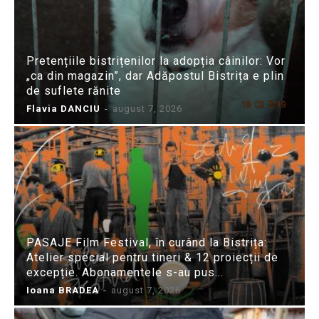
Pretențiile bistrițenilor la adopția câinilor: Vor
„ca din magazin”, dar Adăpostul Bistrița e plin
de suflete rănite
Flavia DANCIU
-
august 7, 2026
PASAJE Film Festival, în curând la Bistrița:
Atelier special pentru tineri & 12 proiecții de
excepție. Abonamentele s-au pus...
Ioana BRADEA
-
august 7, 2026