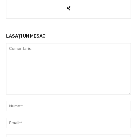
LĂSAȚI UN MESAJ
Comentariu:
Nu
Ema