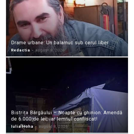
Drame urbane: Un balamuc sub cerul liber
Redactia
-
august 8, 2026
Bistrița Bârgăului – Noapte cu ghinion: Amendă
de 6.000 de lei, iar lemnul confiscat!
Iulia Hoha
-
august 8, 2026