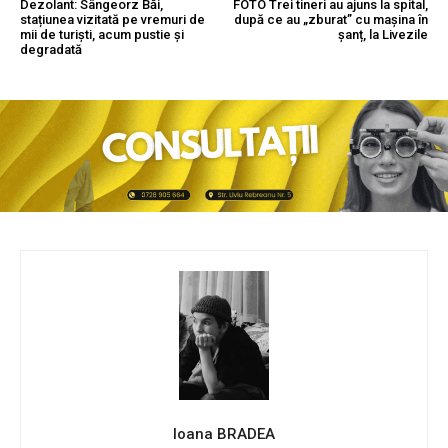
Dezolant: Sângeorz Băi,
FOTO Trei tineri au ajuns la spital,
stațiunea vizitată pe vremuri de
după ce au „zburat” cu mașina în
mii de turiști, acum pustie și
șanț, la Livezile
degradată
Ioana BRADEA