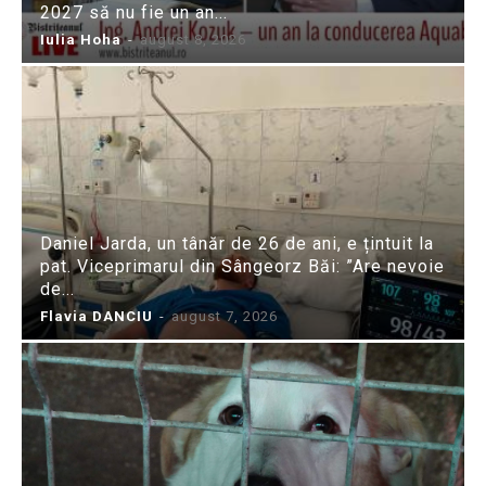
2027 să nu fie un an...
Iulia Hoha
-
august 8, 2026
Daniel Jarda, un tânăr de 26 de ani, e țintuit la
pat. Viceprimarul din Sângeorz Băi: ”Are nevoie
de...
Flavia DANCIU
-
august 7, 2026