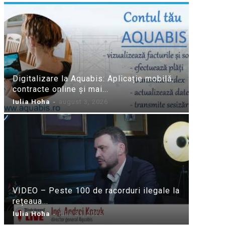
Digitalizare la Aquabis: Aplicație mobilă,
contracte online și mai...
Iulia Hoha
-
august 3, 2026
VIDEO – Peste 100 de racorduri ilegale la
rețeaua...
Iulia Hoha
-
iulie 31, 2026