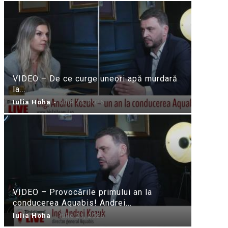
VIDEO – De ce curge uneori apă murdară
la...
Iulia Hoha
-
iulie 24, 2026
VIDEO – Provocările primului an la
conducerea Aquabis! Andrei...
Iulia Hoha
-
iulie 21, 2026