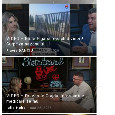
VIDEO – Băile Figa se deschid vineri!
Surpriza sezonului:...
Flavia DANCIU
-
iunie 9, 2026
VIDEO – Dr. Vasile Grajdu: Informațiile
medicale se iau...
Iulia Hoha
-
mai 26, 2026