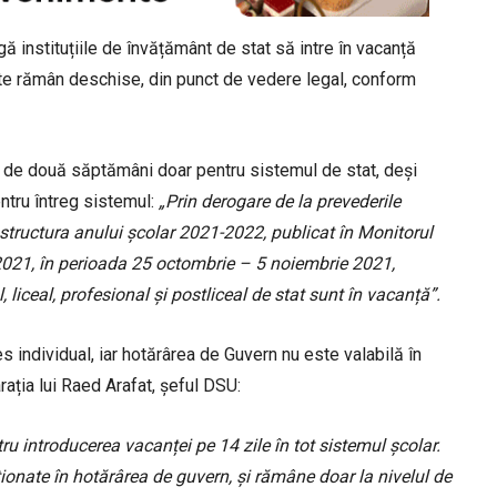
gă instituțiile de învățământ de stat să intre în vacanță
ate rămân deschise, din punct de vedere legal, conform
ă de două săptămâni doar pentru sistemul de stat, deși
ntru întreg sistemul:
„Prin derogare de la prevederile
 structura anului școlar 2021-2022, publicat în Monitorul
e 2021, în perioada 25 octombrie – 5 noiembrie 2021,
, liceal, profesional și postliceal de stat sunt în vacanță”.
s individual, iar hotărârea de Guvern nu este valabilă în
rația lui Raed Arafat, șeful DSU:
tru introducerea vacanței pe 14 zile în tot sistemul școlar.
ționate în hotărârea de guvern, și rămâne doar la nivelul de