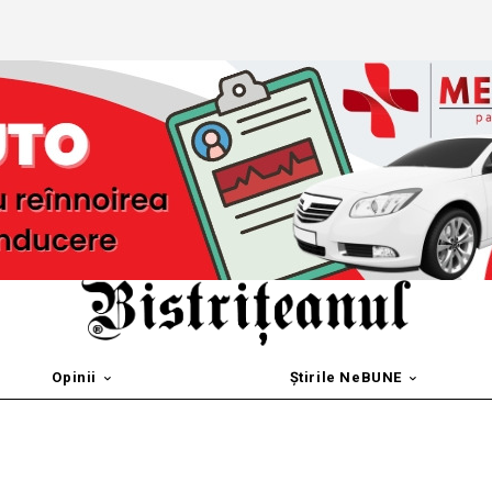
Opinii
Știrile NeBUNE