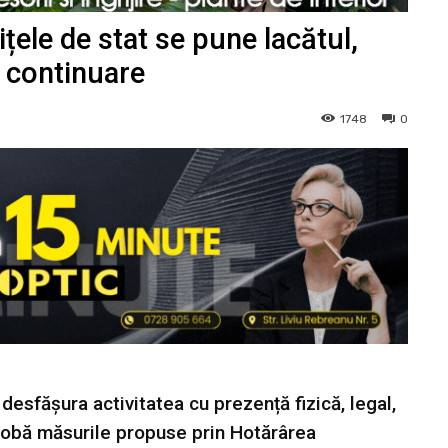
ițele de stat se pune lacătul,
n continuare
1748
0
a desfășura activitatea cu prezență fizică, legal,
probă măsurile propuse prin Hotărârea