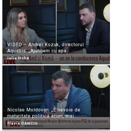
VIDEO – Andrei Kozuk, directorul
Aquabis: „Ajungem cu apa...
Iulia Hoha
-
iulie 21, 2026
Nicolae Moldovan: „E nevoie de
maturitate politică acum, mai...
Flavia DANCIU
-
iunie 10, 2026