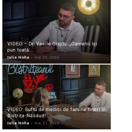
VIDEO – Dr. Vasile Grajdu: „Oamenii își
pun toată...
Iulia Hoha
-
mai 22, 2026
VIDEO: Suflu de medici de familie tineri în
Bistrița-Năsăud!...
Iulia Hoha
-
mai 21, 2026