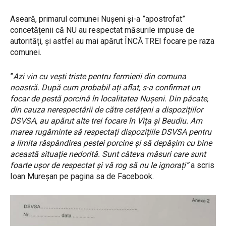
Aseară, primarul comunei Nușeni și-a ”apostrofat”
concetățenii că NU au respectat măsurile impuse de
autorități, și astfel au mai apărut ÎNCĂ TREI focare pe raza
comunei.
”
Azi vin cu vești triste pentru fermierii din comuna
noastră. După cum probabil ați aflat, s-a confirmat un
focar de pestă porcină în localitatea Nușeni. Din păcate,
din cauza nerespectării de către cetățeni a dispozițiilor
DSVSA, au apărut alte trei focare în Vița și Beudiu. Am
marea rugăminte să respectați dispozițiile DSVSA pentru
a limita răspândirea pestei porcine și să depășim cu bine
această situație nedorită. Sunt câteva măsuri care sunt
foarte ușor de respectat și vă rog să nu le ignorați”
a scris
Ioan Mureșan pe pagina sa de Facebook.