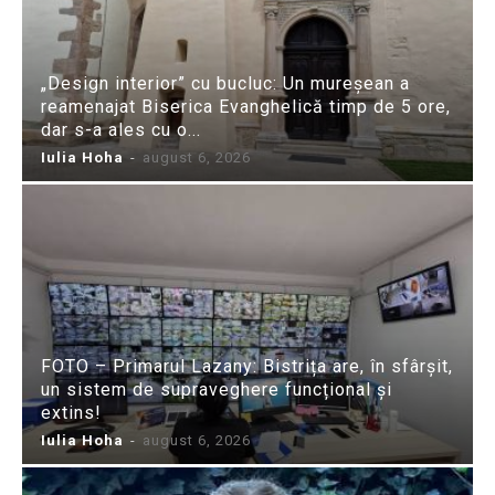
„Design interior” cu bucluc: Un mureșean a
reamenajat Biserica Evanghelică timp de 5 ore,
dar s-a ales cu o...
Iulia Hoha
-
august 6, 2026
FOTO – Primarul Lazany: Bistrița are, în sfârșit,
un sistem de supraveghere funcțional și
extins!
Iulia Hoha
-
august 6, 2026