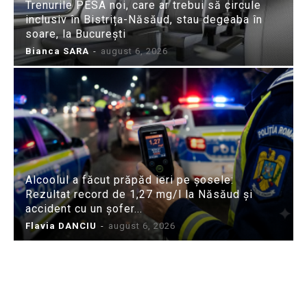
Trenurile PESA noi, care ar trebui să circule
inclusiv în Bistrița-Năsăud, stau degeaba în
soare, la București
Bianca SARA
-
august 6, 2026
Alcoolul a făcut prăpăd ieri pe șosele:
Rezultat record de 1,27 mg/l la Năsăud și
accident cu un șofer...
Flavia DANCIU
-
august 6, 2026