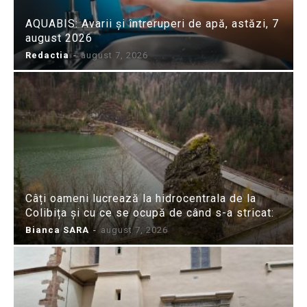
AQUABIS: Avarii și întreruperi de apă, astăzi, 7
august 2026
Redactia
-
august 7, 2026
Câți oameni lucrează la hidrocentrala de la
Colibița și cu ce se ocupă de când s-a stricat:
Bianca SARA
-
august 7, 2026