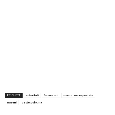
ETICHETE
autoritati
focare noi
masuri nerespectate
nuseni
peste poircina