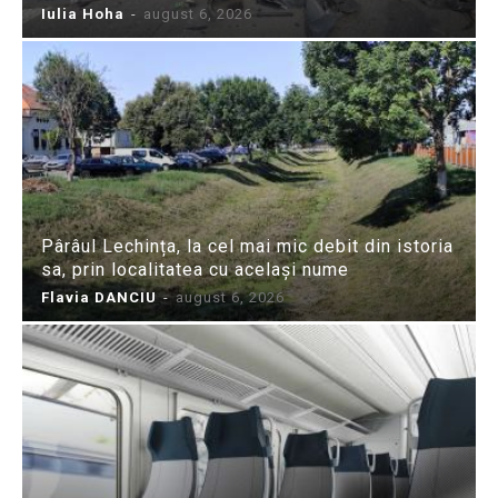
Iulia Hoha
-
august 6, 2026
Pârâul Lechința, la cel mai mic debit din istoria
sa, prin localitatea cu același nume
Flavia DANCIU
-
august 6, 2026