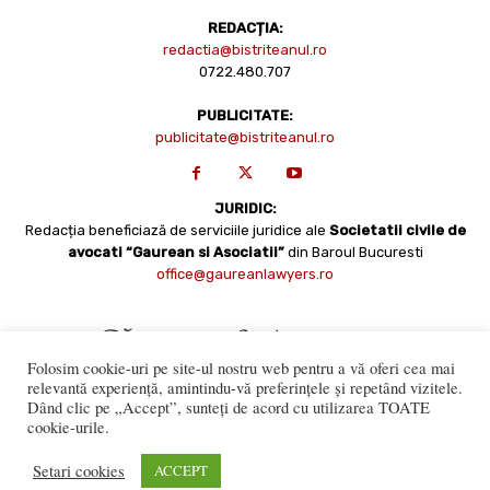
REDACȚIA:
redactia@bistriteanul.ro
0722.480.707
PUBLICITATE:
publicitate@bistriteanul.ro
JURIDIC:
Redacția beneficiază de serviciile juridice ale
Societatii civile de
avocati “Gaurean si Asociatii”
din Baroul Bucuresti
office@gaureanlawyers.ro
Folosim cookie-uri pe site-ul nostru web pentru a vă oferi cea mai
relevantă experiență, amintindu-vă preferințele și repetând vizitele.
Dând clic pe „Accept”, sunteți de acord cu utilizarea TOATE
cookie-urile.
Reproducerea totală sau parțială a materialelor este permisă
numai cu acordul expres al Bistriteanul.Ro. © Copyright 2008 -
Setari cookies
ACCEPT
2021 Bistrițeanul.ro