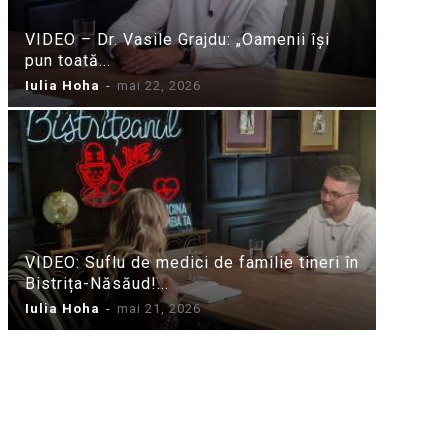
VIDEO – Dr. Vasile Grajdu: „Oamenii își
pun toată...
Iulia Hoha
-
mai 22, 2026
VIDEO: Suflu de medici de familie tineri în
Bistrița-Năsăud!...
Iulia Hoha
-
mai 21, 2026