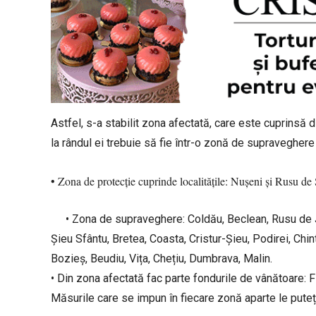
Astfel, s-a stabilit zona afectată, care este cuprinsă d
la rândul ei trebuie să fie într-o zonă de supraveghere
• Zona de protecție cuprinde localitățile: Nușeni și Rusu de
• Zona de supraveghere: Coldău, Beclean, Rusu de J
Șieu Sfântu, Bretea, Coasta, Cristur-Șieu, Podirei, Chint
Bozieș, Beudiu, Vița, Chețiu, Dumbrava, Malin.
• Din zona afectată fac parte fondurile de vânătoare: F
Măsurile care se impun în fiecare zonă aparte le puteț