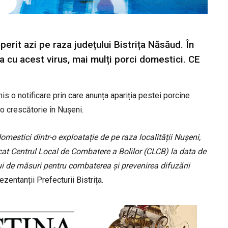
erit azi pe raza județului Bistrița Năsăud. În
ea cu acest virus, mai mulți porci domestici. CE
s o notificare prin care anunța apariția pestei porcine
 o crescătorie în Nușeni.
omestici dintr-o exploatație de pe raza localității Nușeni,
at Centrul Local de Combatere a Bolilor (CLCB) la data de
i de măsuri pentru combaterea şi prevenirea difuzării
ezentanții Prefecturii Bistrița.