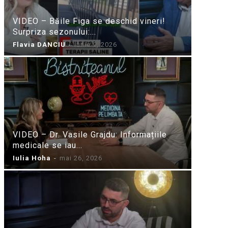
VIDEO – Băile Figa se deschid vineri!
Surpriza sezonului:...
Flavia DANCIU
-
iunie 9, 2026
VIDEO – Dr. Vasile Grajdu: Informațiile
medicale se iau...
Iulia Hoha
-
mai 26, 2026