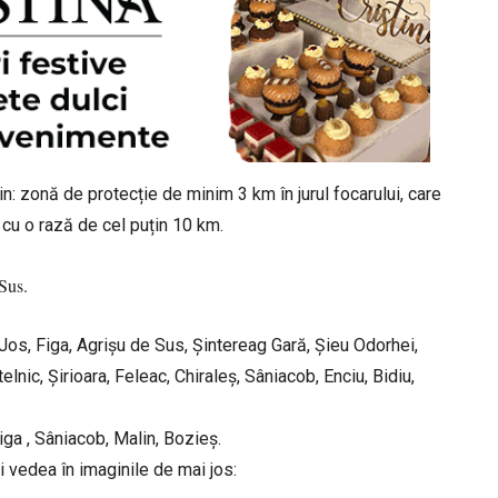
in: zonă de protecție de minim 3 km în jurul focarului, care
 cu o rază de cel puțin 10 km.
 Sus.
os, Figa, Agrișu de Sus, Șintereag Gară, Șieu Odorhei,
elnic, Șirioara, Feleac, Chiraleș, Sâniacob, Enciu, Bidiu,
iga , Sâniacob, Malin, Bozieș.
i vedea în imaginile de mai jos: