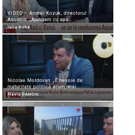
VIDEO – Andrei Kozuk, directorul
Aquabis: „Ajungem cu apa...
Iulia Hoha
-
iulie 21, 2026
Nicolae Moldovan: „E nevoie de
maturitate politică acum, mai...
Flavia DANCIU
-
iunie 10, 2026