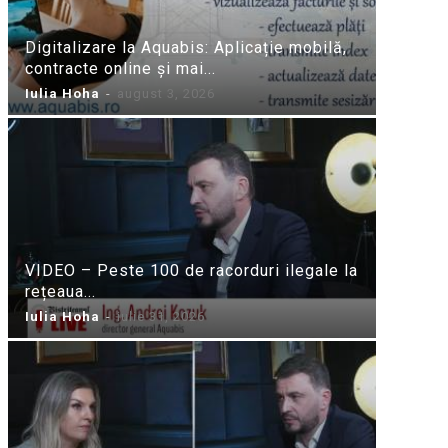
Digitalizare la Aquabis: Aplicație mobilă,
contracte online și mai...
Iulia Hoha
-
august 3, 2026
VIDEO – Peste 100 de racorduri ilegale la
rețeaua...
Iulia Hoha
-
iulie 31, 2026