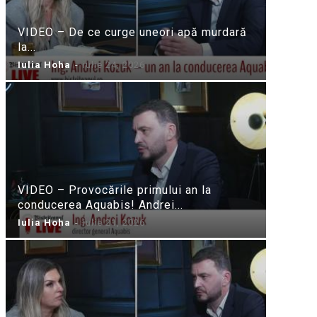
VIDEO – De ce curge uneori apă murdară
la...
Iulia Hoha
-
iulie 24, 2026
VIDEO – Provocările primului an la
conducerea Aquabis! Andrei...
Iulia Hoha
-
iulie 21, 2026