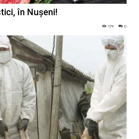
ici, în Nușeni!
179
0