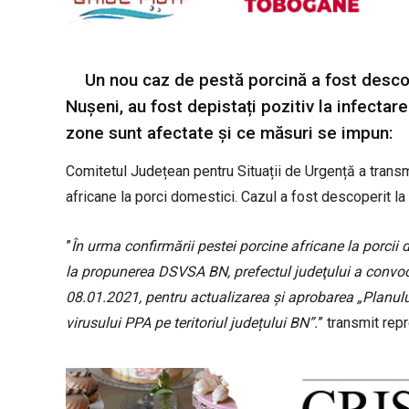
Un nou caz de pestă porcină a fost descop
Nușeni, au fost depistați pozitiv la infectar
zone sunt afectate și ce măsuri se impun:
Comitetul Județean pentru Situații de Urgență a transmi
africane la porci domestici. Cazul a fost descoperit la
”
În urma confirmării pestei porcine africane la porcii d
la propunerea DSVSA BN, prefectul judeţului a convoc
08.01.2021, pentru actualizarea și aprobarea „Planulu
virusului PPA pe teritoriul județului BN”.
” transmit repr