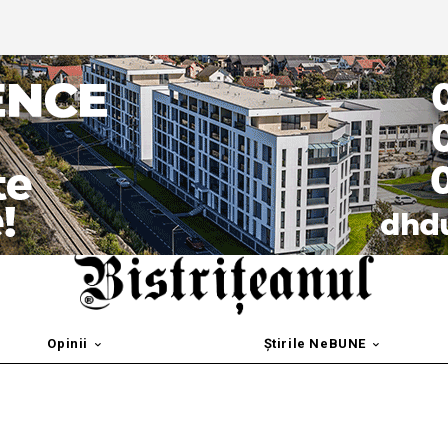
Opinii
Știrile NeBUNE