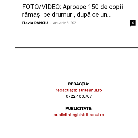
FOTO/VIDEO: Aproape 150 de copii
rămași pe drumuri, după ce un...
Flavia DANCIU
-
ianuarie 8, 2021
0
REDACȚIA:
redactia@bistriteanul.ro
0722.480.707
PUBLICITATE:
publicitate@bistriteanul.ro