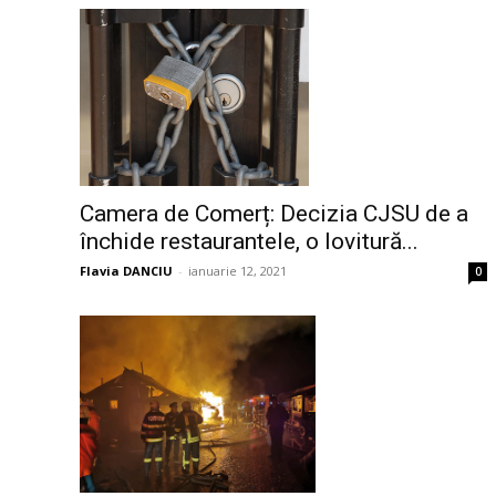
Camera de Comerț: Decizia CJSU de a
închide restaurantele, o lovitură...
Flavia DANCIU
-
ianuarie 12, 2021
0