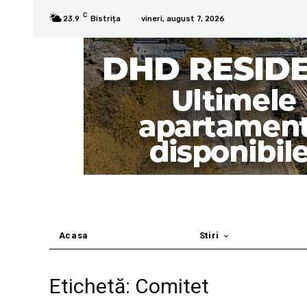
C
23.9
Bistrița
vineri, august 7, 2026
Acasa
Stiri
Etichetă: Comitet