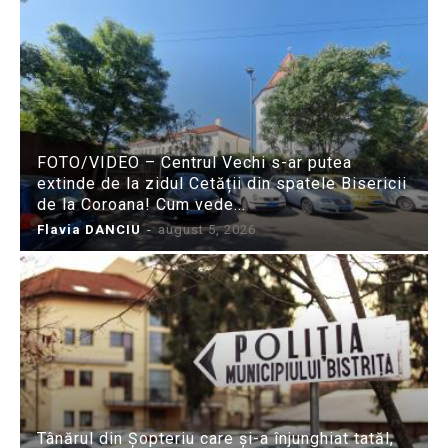
FOTO/VIDEO – Centrul Vechi s-ar putea
extinde de la zidul Cetății din spatele Bisericii
de la Coroana! Cum vede...
Flavia DANCIU
-
august 5, 2026
Tânărul din Șopteriu care și-a înjunghiat tatăl,