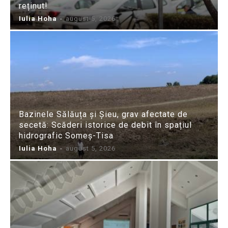
reținut!
Iulia Hoha
-
august 5, 2026
Bazinele Sălăuța și Șieu, grav afectate de
secetă: Scăderi istorice de debit în spațiul
hidrografic Someș-Tisa
Iulia Hoha
-
august 5, 2026