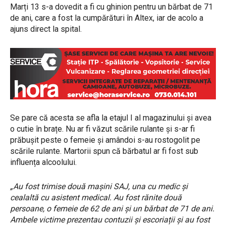
Marți 13 s-a dovedit a fi cu ghinion pentru un bărbat de 71
de ani, care a fost la cumpărături în Altex, iar de acolo a
ajuns direct la spital.
Se pare că acesta se afla la etajul I al magazinului și avea
o cutie în brațe. Nu ar fi văzut scările rulante și s-ar fi
prăbușit peste o femeie și amândoi s-au rostogolit pe
scările rulante. Martorii spun că bărbatul ar fi fost sub
influența alcoolului.
„Au fost trimise două mașini SAJ, una cu medic și
cealaltă cu asistent medical. Au fost rănite două
persoane, o femeie de 62 de ani și un bărbat de 71 de ani.
Ambele victime prezentau contuzii și escoriații și au fost