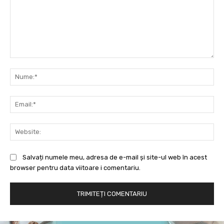
Comentariu:
Nu
Ema
Web
Salvați numele meu, adresa de e-mail și site-ul web în acest
browser pentru data viitoare i comentariu.