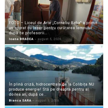
FOTO – Liceul de Arte „Corneliu Baba” a primit
un aparat cu laser pentru curățarea lemnului
după ce profesorii...
Ioana BRADEA
-
august 5, 2026
În plină criză, hidrocentrala de la Colibița NU
produce energie! Stă pe dreapta pentru al
doilea an, după ce...
Bianca SARA
-
august 5, 2026