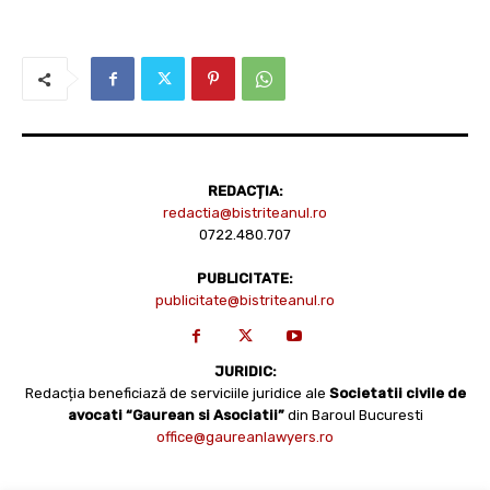
REDACȚIA:
redactia@bistriteanul.ro
0722.480.707
PUBLICITATE:
publicitate@bistriteanul.ro
JURIDIC:
Redacția beneficiază de serviciile juridice ale
Societatii civile de
avocati “Gaurean si Asociatii”
din Baroul Bucuresti
office@gaureanlawyers.ro