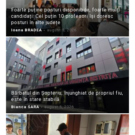
Foarte puține posturi disponibile, foarte mulți
candidați: Cel puțin 10 profesori își doresc
posturi în alte județe
Ioana BRADEA
-
august 5, 2026
Bărbatul din Șopteriu, înjunghiat de propriul fiu,
este în stare stabilă
Bianca SARA
-
august 5, 2026