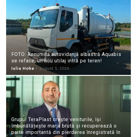
FOTO: Renumita autovidanjă albastră Aquabis
se reface, un nou utilaj intră pe teren!
Iulia Hoha
-
august 5, 2026
Grupul TeraPlast crește veniturile, își
îmbunătățește marja brută și recuperează o
parte importantă din pierderea înregistrată în