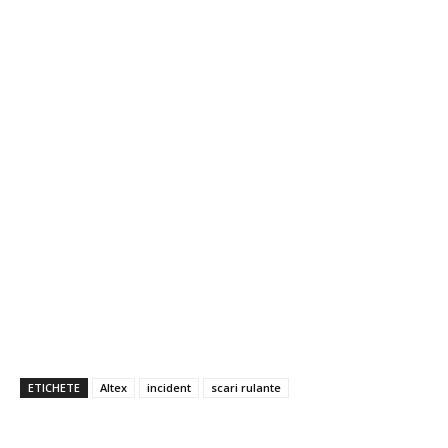
ETICHETE
Altex
incident
scari rulante