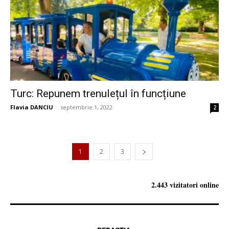
Turc: Repunem trenulețul în funcțiune
Flavia DANCIU
-
septembrie 1, 2022
2
1
2
3
2.443 vizitatori online