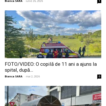
Bianca SARA
-
iunie 26, 2026
1
FOTO/VIDEO: O copilă de 11 ani a ajuns la
spital, după...
Bianca SARA
-
mai 2, 2026
0