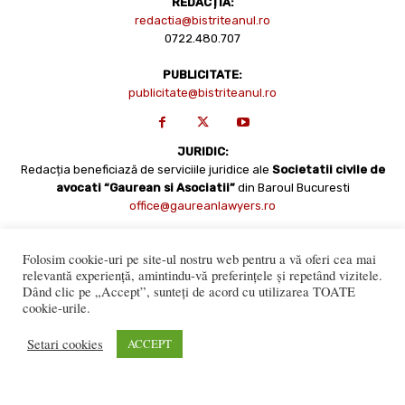
REDACȚIA:
redactia@bistriteanul.ro
0722.480.707
PUBLICITATE:
publicitate@bistriteanul.ro
JURIDIC:
Redacția beneficiază de serviciile juridice ale
Societatii civile de
avocati “Gaurean si Asociatii”
din Baroul Bucuresti
office@gaureanlawyers.ro
Folosim cookie-uri pe site-ul nostru web pentru a vă oferi cea mai
relevantă experiență, amintindu-vă preferințele și repetând vizitele.
Dând clic pe „Accept”, sunteți de acord cu utilizarea TOATE
cookie-urile.
Setari cookies
ACCEPT
Reproducerea totală sau parțială a materialelor este permisă
numai cu acordul expres al Bistriteanul.Ro. © Copyright 2008 -
2021 Bistrițeanul.ro
Made with ♥ by
201.ro