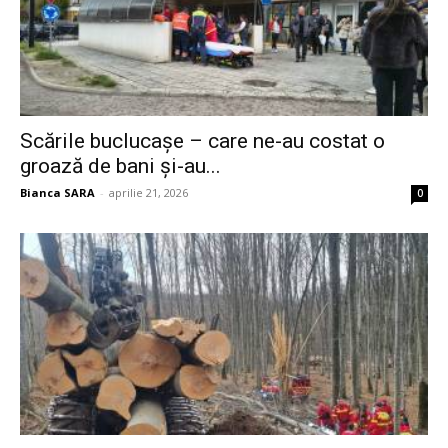
Scările buclucașe – care ne-au costat o
groază de bani și-au...
Bianca SARA
-
aprilie 21, 2026
0