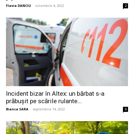
Flavia DANCIU
-
octombrie 4, 2022
2
Incident bizar în Altex: un bărbat s-a
prăbușit pe scările rulante...
Bianca SARA
-
septembrie 14, 2022
0