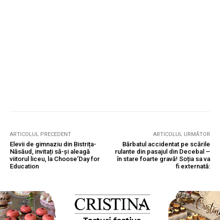
ARTICOLUL PRECEDENT
ARTICOLUL URMĂTOR
Elevii de gimnaziu din Bistrița-
Bărbatul accidentat pe scările
Năsăud, invitați să-și aleagă
rulante din pasajul din Decebal –
viitorul liceu, la Choose’Day for
în stare foarte gravă! Soția sa va
Education
fi externată: