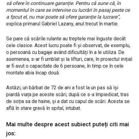
să ofere în continuare garanție. Pentru că sune că, în
momentul în care se intervine cu lucrări în pasaj peste ce
a fpcut el, nu mai poate să ofere garanție la lucrare”,
explica primarul Gabriel Lazany, anul trecut în martie.
Se pare că scările rulante au treptele mai înguste decât
cele clasice. Acest lucru poate fi și observat, de exemplu,
o persoană cu bagaje având dificultăți în a le utiliza. De
asemenea, s-ar fi umblat și la lifturi, care, în proiectul inițial
ar fi avut o capacitate de 6 persoane, în timp ce în cele
montate abia încap două.
Astăzi, un bărbat de 72 de ani a fost la un pas să își
piardă viața pe aceste scări, după ce s-a împiedicat, tras
de soția sa de haine, și a dat cu capul de scări. Acesta se
află în stare gravă în spital, intubat.
Mai multe despre acest subiect puteți citi mai
jos: