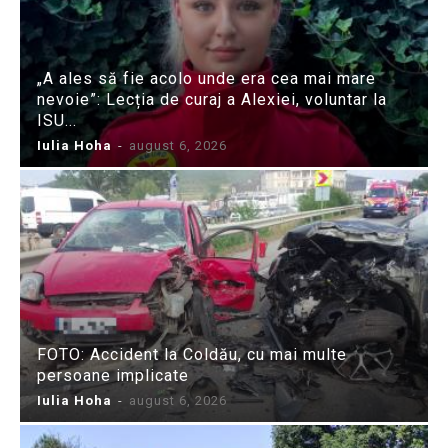
„A ales să fie acolo unde era cea mai mare
nevoie”: Lecția de curaj a Alexiei, voluntar la
ISU...
Iulia Hoha
-
august 6, 2026
FOTO: Accident la Coldău, cu mai multe
persoane implicate
Iulia Hoha
-
august 6, 2026