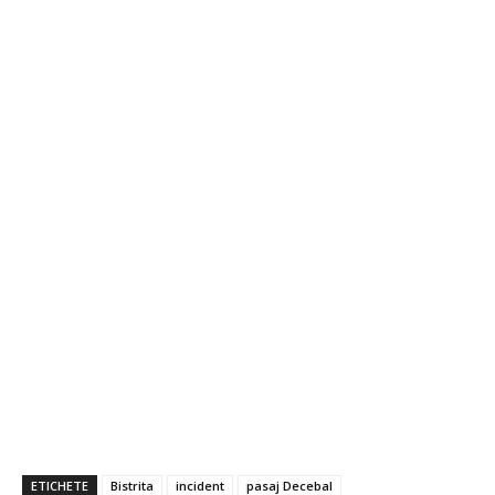
ETICHETE
Bistrita
incident
pasaj Decebal