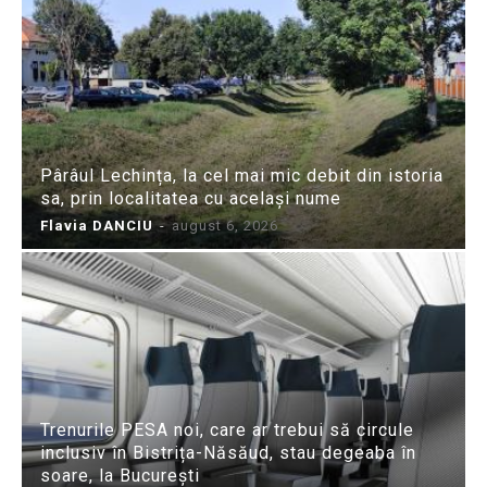
Pârâul Lechința, la cel mai mic debit din istoria
sa, prin localitatea cu același nume
Flavia DANCIU
-
august 6, 2026
Trenurile PESA noi, care ar trebui să circule
inclusiv în Bistrița-Năsăud, stau degeaba în
soare, la București