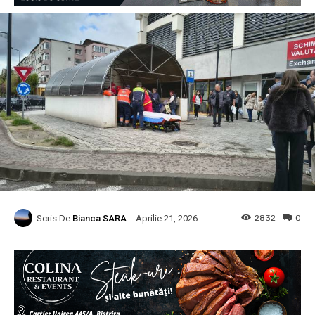
Scris De
Bianca SARA
2832
0
Aprilie 21, 2026