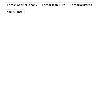
primar Gabriel Lazany
primar Ioan Turc
Primaria Bistrita
sari rulante