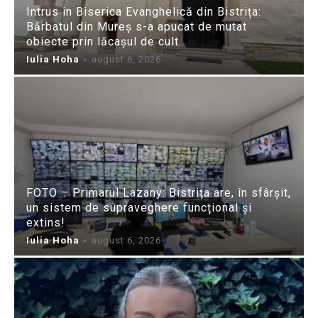
Intrus în Biserica Evanghelică din Bistrița:
Bărbatul din Mureș s-a apucat de mutat
obiecte prin lăcașul de cult
Iulia Hoha
-
august 6, 2026
FOTO – Primarul Lazany: Bistrița are, în sfârșit,
un sistem de supraveghere funcțional și
extins!
Iulia Hoha
-
august 6, 2026