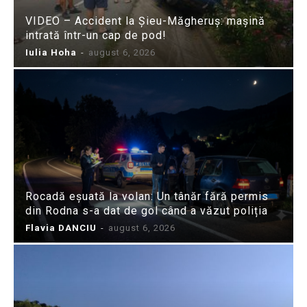
VIDEO – Accident la Șieu-Măgheruș: mașină
intrată într-un cap de pod!
Iulia Hoha
-
august 6, 2026
Rocadă eșuată la volan: Un tânăr fără permis
din Rodna s-a dat de gol când a văzut poliția
Flavia DANCIU
-
august 6, 2026