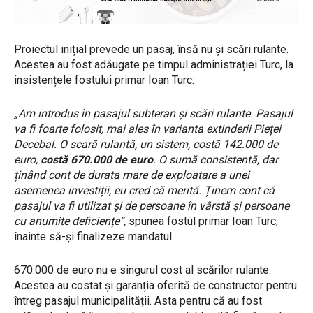
Proiectul inițial prevede un pasaj, însă nu și scări rulante.
Acestea au fost adăugate pe timpul administrației Turc, la
insistențele fostului primar Ioan Turc:
„Am introdus în pasajul subteran și scări rulante. Pasajul
va fi foarte folosit, mai ales în varianta extinderii Pieței
Decebal. O scară rulantă, un sistem, costă 142.000 de
euro,
costă 670.000 de euro
. O sumă consistentă, dar
ținând cont de durata mare de exploatare a unei
asemenea investiții, eu cred că merită. Ținem cont că
pasajul va fi utilizat și de persoane în vârstă și persoane
cu anumite deficiențe”,
spunea fostul primar Ioan Turc,
înainte să-și finalizeze mandatul.
670.000 de euro nu e singurul cost al scărilor rulante.
Acestea au costat și garanția oferită de constructor pentru
întreg pasajul municipalității. Asta pentru că au fost