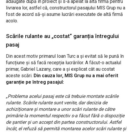
adăugate după în proiect și s-a apelat la altă firmă pentru
livrarea lor, astfel că, constructorul pasajului MIS Grup nu a
fost de acord să-și asume lucrări executate de altă firmă
acolo.
Scările rulante au „costat” garanția întregului
pasaj
Din acest motiv primarul Ioan Turc a și evitat să le pună în
funcțiune și să facă recepția lucrărilor. A făcut-o actualul
primar, Gabriel Lazany, care a și explicat cât au costat
aceste scări.
Din cauza lor, MIS Grup nu a mai oferit
garanție pe întreg pasajul:
„Problema acelui pasaj este că trebuie montate scările
rulante. Scările rulante sunt venite, dar decizia de
achiziționare și montare a unor scări rulante de către
primărie la momentul respectiv s-a făcut fără o dispoziție
de șantier și un accept din partea constructorului. Astfel
încât, el refuză să permită montarea acelor scări rulante și