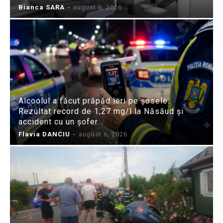
Bianca SARA
-
august 6, 2026
Alcoolul a făcut prăpăd ieri pe șosele:
Rezultat record de 1,27 mg/l la Năsăud și
accident cu un șofer...
Flavia DANCIU
-
august 6, 2026