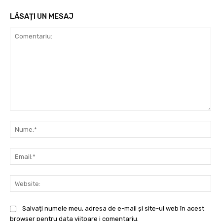
LĂSAȚI UN MESAJ
Comentariu:
Nu
Ema
Web
Salvați numele meu, adresa de e-mail și site-ul web în acest
browser pentru data viitoare i comentariu.