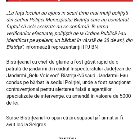
„La fața locului au ajuns în scurt timp mai mulți polițiști
din cadrul Poliției Municipiului Bistrița care au constatat
faptul că cele sesizate nu se confirmă. În urma
verificărilor efectuate, polițiștii de la Ordine Publică l-au
identificat pe apelant, un bărbat în vârstă de 38 de ani, din
Bistrița”
, informează reprezentanții IPJ BN.
Bistrițeanul cu chef de glume a fost găsit rapid de o
patrulă de jandarmi din cadrul Inspectoratului Județean de
Jandarmi „Gelu Voievod” Bistrița-Năsăud. Jandarmii l-au
condus pe bărbat la sediul Poliției, unde a fost sancționat
contravențional pentru alertarea falsă a agențiilor
specializate de intervenție, cu amendă în valoare de 5000
de lei.
Surse Bistrițeanul.ro spun că presupusul jaf armat ar fi
avut loc la Selgros.