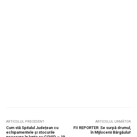
ARTICOLUL PRECEDENT
ARTICOLUL URMĂTOR
Cum stă Spitalul Județean cu
FII REPORTER: Se surpă drumul,
echipamentele și stocurile
în Mijlocenii Bârgăului!
necesare în lupta cu COVID – 19