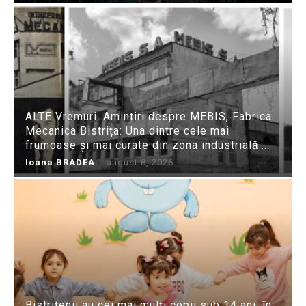
ALTE Vremuri. Amintiri despre MEBIS, Fabrica
Mecanica Bistrița: Una dintre cele mai
frumoase și mai curate din zona industrială:...
Ioana BRADEA
-
august 8, 2026
Bistrițenii au cei mai mulți copii sub 14 ani, în