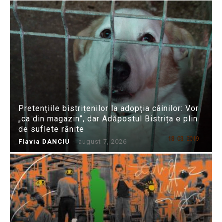
Pretențiile bistrițenilor la adopția câinilor: Vor
„ca din magazin”, dar Adăpostul Bistrița e plin
de suflete rănite
Flavia DANCIU
-
august 7, 2026