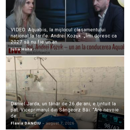
VIDEO: Aquabis, la mijlocul clasamentului
național la tarife. Andrei Kozuk: „Îmi doresc ca
2027 să nu fie un an...
Iulia Hoha
-
august 8, 2026
Daniel Jarda, un tânăr de 26 de ani, e țintuit la
pat. Viceprimarul din Sângeorz Băi: ”Are nevoie
de...
Flavia DANCIU
-
august 7, 2026