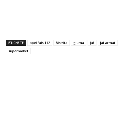
ETICHETE
apel fals 112
Bistrita
gluma
jaf
jaf armat
supermaket