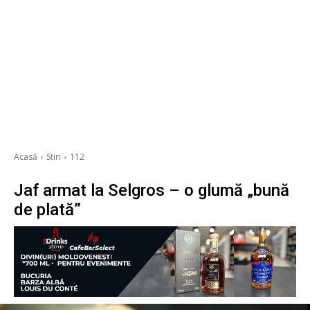
Acasă
Stiri
112
Jaf armat la Selgros – o glumă „bună
de plată”