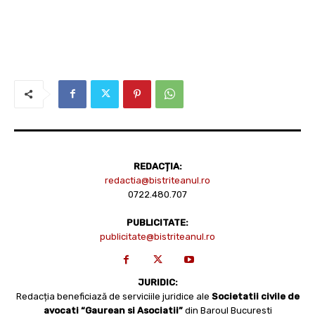
REDACȚIA:
redactia@bistriteanul.ro
0722.480.707
PUBLICITATE:
publicitate@bistriteanul.ro
JURIDIC:
Redacția beneficiază de serviciile juridice ale
Societatii civile de
avocati “Gaurean si Asociatii”
din Baroul Bucuresti