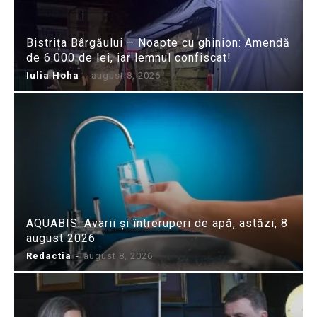
Bistrița Bârgăului – Noapte cu ghinion: Amendă
de 6.000 de lei, iar lemnul confiscat!
Iulia Hoha
-
august 8, 2026
AQUABIS: Avarii și întreruperi de apă, astăzi, 8
august 2026
Redactia
-
august 8, 2026