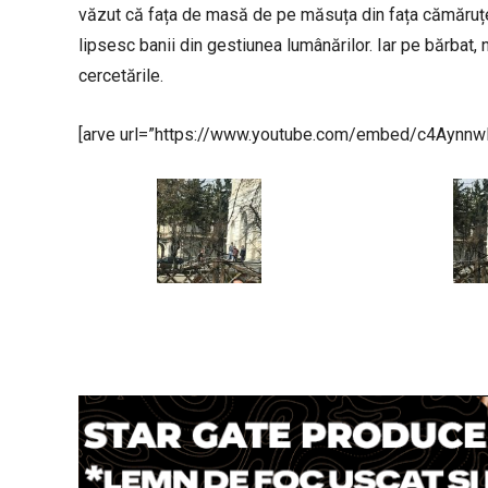
văzut că fața de masă de pe măsuța din fața cămăruței 
lipsesc banii din gestiunea lumânărilor. Iar pe bărbat, n
cercetările.
[arve url=”https://www.youtube.com/embed/c4Aynnw