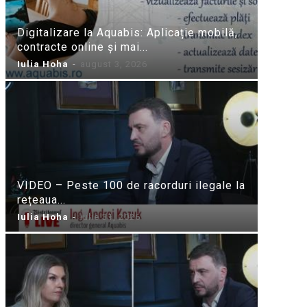
Digitalizare la Aquabis: Aplicație mobilă,
contracte online și mai...
Iulia Hoha
-
august 3, 2026
VIDEO – Peste 100 de racorduri ilegale la
rețeaua...
Iulia Hoha
-
iulie 31, 2026