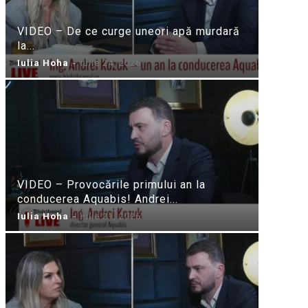
VIDEO – De ce curge uneori apă murdară
la...
Iulia Hoha
-
iulie 24, 2026
VIDEO – Provocările primului an la
conducerea Aquabis! Andrei...
Iulia Hoha
-
iulie 21, 2026