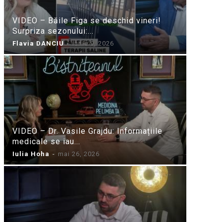
VIDEO – Băile Figa se deschid vineri!
Surpriza sezonului:...
Flavia DANCIU
-
iunie 9, 2026
VIDEO – Dr. Vasile Grajdu: Informațiile
medicale se iau...
Iulia Hoha
-
mai 26, 2026