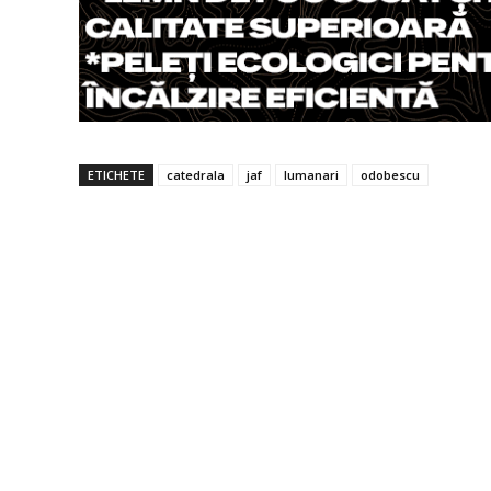
ETICHETE
catedrala
jaf
lumanari
odobescu