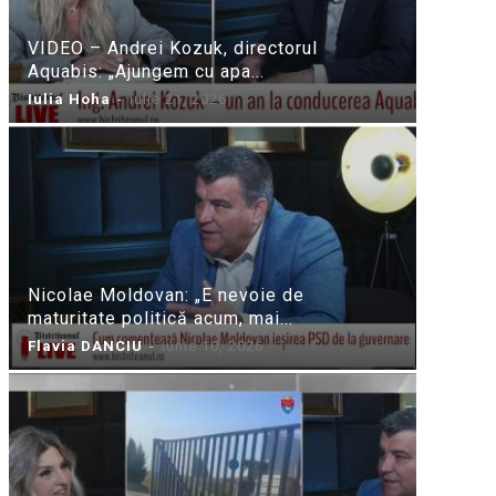
VIDEO – Andrei Kozuk, directorul
Aquabis: „Ajungem cu apa...
Iulia Hoha
-
iulie 21, 2026
Nicolae Moldovan: „E nevoie de
maturitate politică acum, mai...
Flavia DANCIU
-
iunie 10, 2026