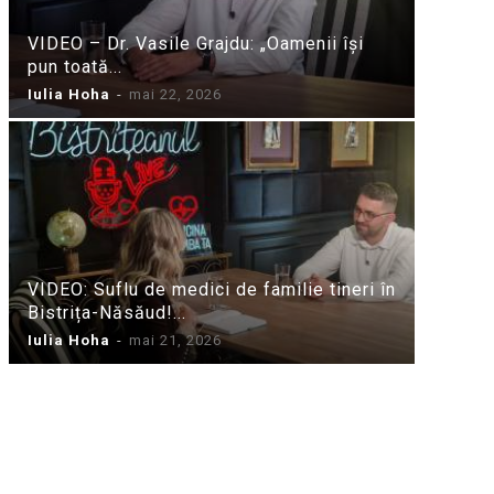
VIDEO – Dr. Vasile Grajdu: „Oamenii își
pun toată...
Iulia Hoha
-
mai 22, 2026
VIDEO: Suflu de medici de familie tineri în
Bistrița-Năsăud!...
Iulia Hoha
-
mai 21, 2026