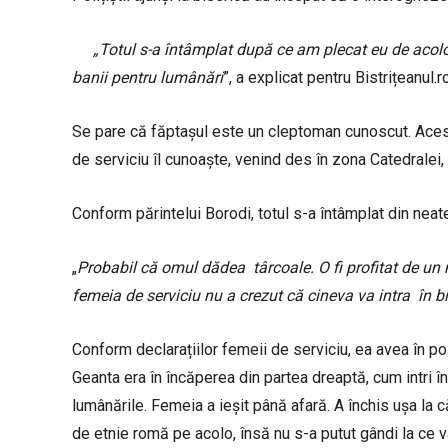
„Totul s-a întâmplat după ce am plecat eu de acolo.
banii pentru lumânări
”, a explicat pentru Bistrițeanul.r
Se pare că făptașul este un cleptoman cunoscut. Aces
de serviciu îl cunoaște, venind des în zona Catedralei, u
Conform părintelui Borodi, totul s-a întâmplat din neate
„
Probabil că omul dădea târcoale. O fi profitat de un 
femeia de serviciu nu a crezut că cineva va intra în bi
Conform declarațiilor femeii de serviciu, ea avea în poș
Geanta era în încăperea din partea dreaptă, cum intri î
lumânările. Femeia a ieșit până afară. A închis ușa la 
de etnie romă pe acolo, însă nu s-a putut gândi la ce v