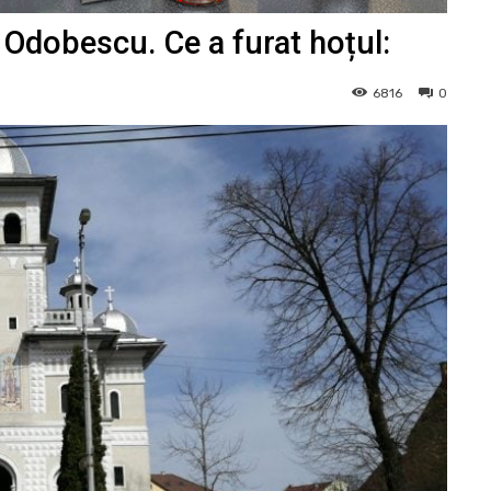
 Odobescu. Ce a furat hoțul:
6816
0