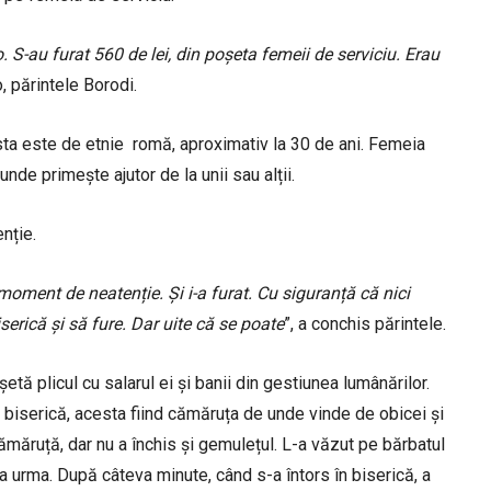
 S-au furat 560 de lei, din poșeta femeii de serviciu. Erau
o, părintele Borodi.
ta este de etnie romă, aproximativ la 30 de ani. Femeia
nde primește ajutor de la unii sau alții.
nție.
moment de neatenție. Și i-a furat. Cu siguranță că nici
serică și să fure. Dar uite că se poate
”, a conchis părintele.
etă plicul cu salarul ei și banii din gestiunea lumânărilor.
n biserică, acesta fiind cămăruța de unde vinde de obicei și
cămăruță, dar nu a închis și gemulețul. L-a văzut pe bărbatul
a urma. După câteva minute, când s-a întors în biserică, a