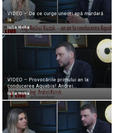
VIDEO – De ce curge uneori apă murdară
la...
Iulia Hoha
-
iulie 24, 2026
VIDEO – Provocările primului an la
conducerea Aquabis! Andrei...
Iulia Hoha
-
iulie 21, 2026