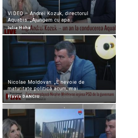
VIDEO – Andrei Kozuk, directorul
Aquabis: „Ajungem cu apa...
Iulia Hoha
-
iulie 21, 2026
Nicolae Moldovan: „E nevoie de
maturitate politică acum, mai...
Flavia DANCIU
-
iunie 10, 2026