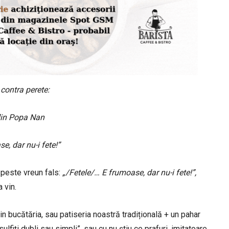
contra perete:
din Popa Nan
e, dar nu-i fete!”
a peste vreun fals:
„/Fetele/… E frumoase, dar nu-i fete!”,
 vin.
in bucătăria, sau patiseria noastră tradițională + un pahar
„sulfiți dubli sau simpli”, sau cu nu știu ce prafuri, imitatoare