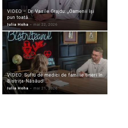
VIDEO – Dr. Vasile Grajdu: „Oamenii își
pun toată...
Iulia Hoha
-
mai 22, 2026
VIDEO: Suflu de medici de familie tineri în
Bistrița-Năsăud!...
Iulia Hoha
-
mai 21, 2026