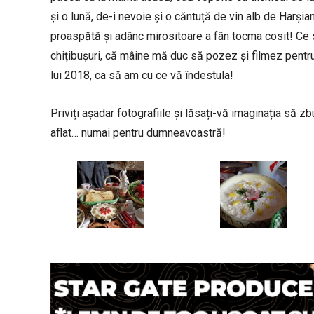
și o lună, de-i nevoie și o căntuță de vin alb de Harși
proaspătă și adânc mirositoare a fân tocma cosit! Ce 
chițibușuri, că mâine mă duc să pozez și filmez pent
lui 2018, ca să am cu ce vă îndestula!
Priviți așadar fotografiile și lăsați-vă imaginația să 
aflat… numai pentru dumneavoastră!